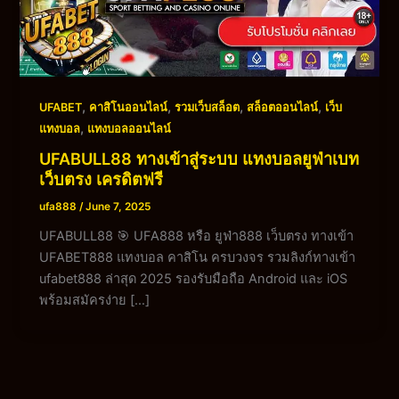
,
,
,
,
UFABET
คาสิโนออนไลน์
รวมเว็บสล็อต
สล็อตออนไลน์
เว็บ
,
แทงบอล
แทงบอลออนไลน์
UFABULL88 ทางเข้าสู่ระบบ แทงบอลยูฟ่าเบท
เว็บตรง เครดิตฟรี
ufa888
/
June 7, 2025
UFABULL88 🎯 UFA888 หรือ ยูฟ่า888 เว็บตรง ทางเข้า
UFABET888 แทงบอล คาสิโน ครบวงจร รวมลิงก์ทางเข้า
ufabet888 ล่าสุด 2025 รองรับมือถือ Android และ iOS
พร้อมสมัครง่าย […]