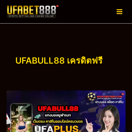
Skip
to
content
UFABULL88 เครดิตฟรี