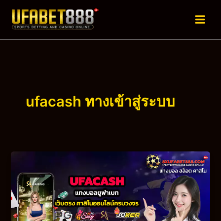
Skip
to
content
ufacash ทางเข้าสู่ระบบ