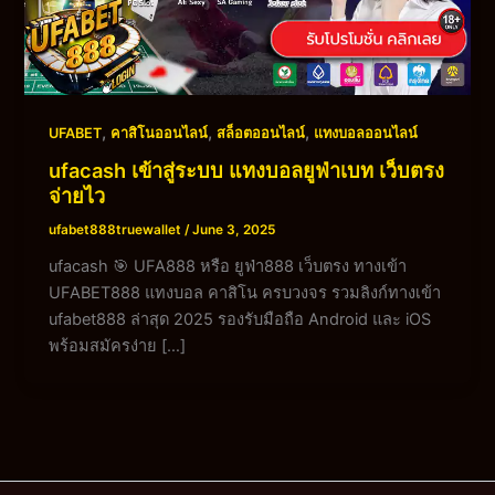
,
,
,
UFABET
คาสิโนออนไลน์
สล็อตออนไลน์
แทงบอลออนไลน์
ufacash เข้าสู่ระบบ แทงบอลยูฟ่าเบท เว็บตรง
จ่ายไว
ufabet888truewallet
/
June 3, 2025
ufacash 🎯 UFA888 หรือ ยูฟ่า888 เว็บตรง ทางเข้า
UFABET888 แทงบอล คาสิโน ครบวงจร รวมลิงก์ทางเข้า
ufabet888 ล่าสุด 2025 รองรับมือถือ Android และ iOS
พร้อมสมัครง่าย […]