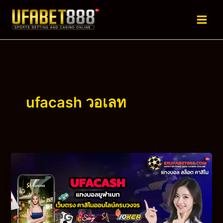
Skip
to
content
ufacash วอเลท