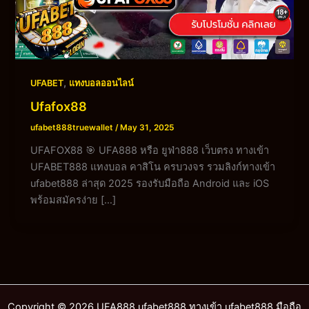
,
UFABET
แทงบอลออนไลน์
Ufafox88
ufabet888truewallet
/
May 31, 2025
UFAFOX88 🎯 UFA888 หรือ ยูฟ่า888 เว็บตรง ทางเข้า
UFABET888 แทงบอล คาสิโน ครบวงจร รวมลิงก์ทางเข้า
ufabet888 ล่าสุด 2025 รองรับมือถือ Android และ iOS
พร้อมสมัครง่าย […]
Copyright © 2026 UFA888 ufabet888 ทางเข้า ufabet888 มือถือ