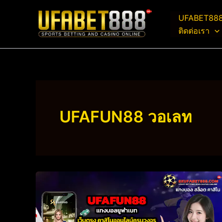
Skip
UFABET88
to
ติดต่อเรา
content
UFAFUN88 วอเลท