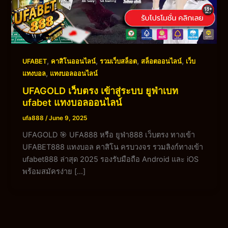
,
,
,
,
UFABET
คาสิโนออนไลน์
รวมเว็บสล็อต
สล็อตออนไลน์
เว็บ
,
แทงบอล
แทงบอลออนไลน์
UFAGOLD เว็บตรง เข้าสู่ระบบ ยูฟ่าเบท
ufabet แทงบอลออนไลน์
ufa888
/
June 9, 2025
UFAGOLD 🎯 UFA888 หรือ ยูฟ่า888 เว็บตรง ทางเข้า
UFABET888 แทงบอล คาสิโน ครบวงจร รวมลิงก์ทางเข้า
ufabet888 ล่าสุด 2025 รองรับมือถือ Android และ iOS
พร้อมสมัครง่าย […]