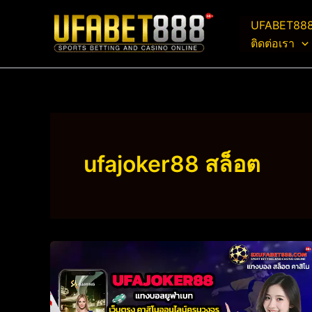
Skip
UFABET88
to
ติดต่อเรา
content
ufajoker88 สล็อต