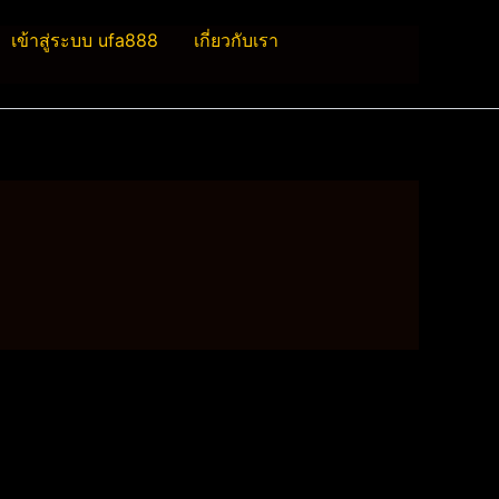
เข้าสู่ระบบ ufa888
เกี่ยวกับเรา