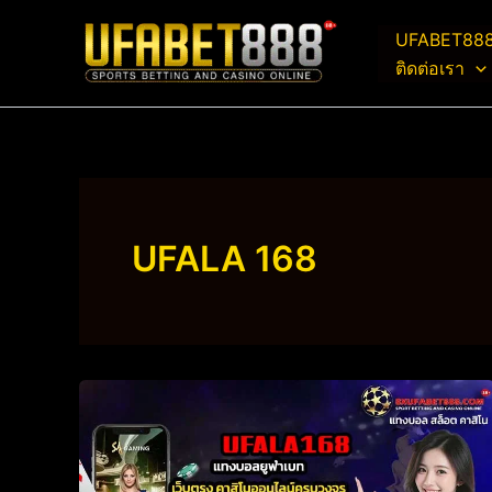
Skip
UFABET88
to
ติดต่อเรา
content
UFALA 168