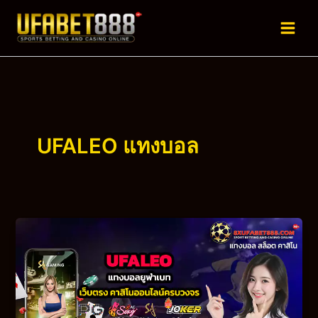
Skip
to
content
UFALEO แทงบอล