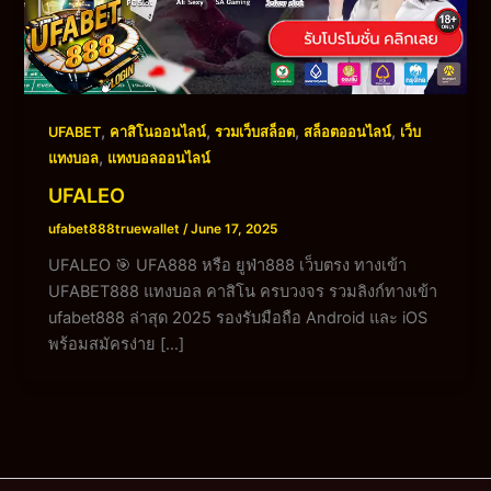
,
,
,
,
UFABET
คาสิโนออนไลน์
รวมเว็บสล็อต
สล็อตออนไลน์
เว็บ
,
แทงบอล
แทงบอลออนไลน์
UFALEO
ufabet888truewallet
/
June 17, 2025
UFALEO 🎯 UFA888 หรือ ยูฟ่า888 เว็บตรง ทางเข้า
UFABET888 แทงบอล คาสิโน ครบวงจร รวมลิงก์ทางเข้า
ufabet888 ล่าสุด 2025 รองรับมือถือ Android และ iOS
พร้อมสมัครง่าย […]