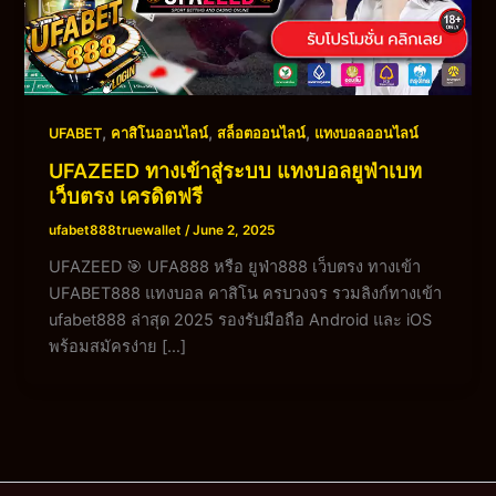
,
,
,
UFABET
คาสิโนออนไลน์
สล็อตออนไลน์
แทงบอลออนไลน์
UFAZEED ทางเข้าสู่ระบบ แทงบอลยูฟ่าเบท
เว็บตรง เครดิตฟรี
ufabet888truewallet
/
June 2, 2025
UFAZEED 🎯 UFA888 หรือ ยูฟ่า888 เว็บตรง ทางเข้า
UFABET888 แทงบอล คาสิโน ครบวงจร รวมลิงก์ทางเข้า
ufabet888 ล่าสุด 2025 รองรับมือถือ Android และ iOS
พร้อมสมัครง่าย […]