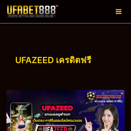
Skip
to
content
UFAZEED เครดิตฟรี