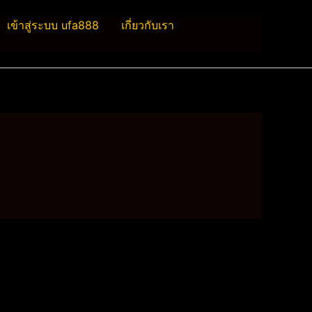
เข้าสู่ระบบ ufa888
เกี่ยวกับเรา