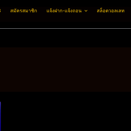
8
สมัครสมาชิก
แจ้งฝาก-แจ้งถอน
สล็อตวอลเลท