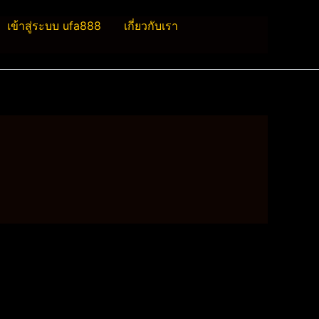
เข้าสู่ระบบ ufa888
เกี่ยวกับเรา