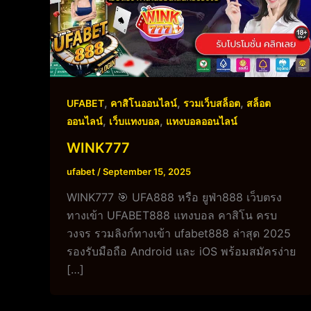
,
,
,
UFABET
คาสิโนออนไลน์
รวมเว็บสล็อต
สล็อต
,
,
ออนไลน์
เว็บแทงบอล
แทงบอลออนไลน์
WINK777
ufabet
/
September 15, 2025
WINK777 🎯 UFA888 หรือ ยูฟ่า888 เว็บตรง
ทางเข้า UFABET888 แทงบอล คาสิโน ครบ
วงจร รวมลิงก์ทางเข้า ufabet888 ล่าสุด 2025
รองรับมือถือ Android และ iOS พร้อมสมัครง่าย
[…]