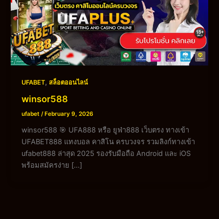
,
UFABET
สล็อตออนไลน์
winsor588
ufabet
/
February 9, 2026
winsor588 🎯 UFA888 หรือ ยูฟ่า888 เว็บตรง ทางเข้า
UFABET888 แทงบอล คาสิโน ครบวงจร รวมลิงก์ทางเข้า
ufabet888 ล่าสุด 2025 รองรับมือถือ Android และ iOS
พร้อมสมัครง่าย […]