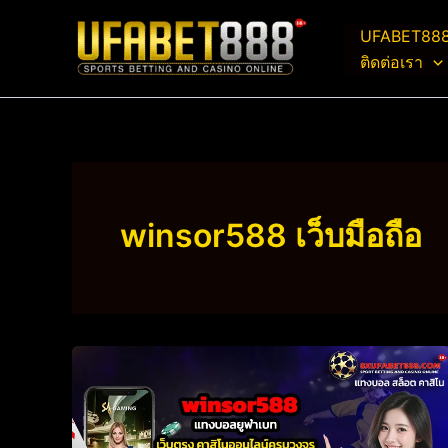
Skip
UFABET88
to
ติดต่อเรา
content
winsor588 เว็บมือถือ