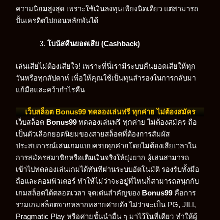
ความนิยมสูงสุด เพราะใช้เงินลงทุนเพียงนิดเดียว แต่สามารถ
ปั้นเครดิตไปถอนหลักพันได้
โบนัสคืนยอดเสีย (Cashback)
เล่นเสียไม่ต้องเสียใจ! เพราะที่นี่เรามีระบบคืนยอดเสียให้ทุก
วันหรือทุกสัปดาห์ เพื่อให้คุณใช้เป็นทุนสำรองในการกลับมา
แก้มือและคว้ากำไรคืน
เว็บสล็อต Bonus99 ทดลองเล่นฟรี ทุกค่าย ไม่ต้องสมัคร
เว็บสล็อต
Bonus99
ทดลองเล่นฟรี ทุกค่าย ไม่ต้องสมัคร ถือ
เป็นตัวเลือกยอดนิยมของสายสล็อตที่ต้องการสัมผัส
ประสบการณ์เล่นเกมแบบครบทุกค่ายโดยไม่ต้องเสียเวลาใน
การสมัครสมาชิกหรือเติมเงินจริงให้ยุ่งยาก ผู้เล่นสามารถ
เข้าไปทดลองเล่นเกมได้ทันทีผ่านระบบอัตโนมัติ รองรับทั้งมือ
ถือและคอมพิวเตอร์ ทำให้ไม่ว่าจะอยู่ที่ไหนก็สามารถสนุกกับ
เกมสล็อตได้ตลอดเวลา จุดเด่นสำคัญของ
Bonus99
คือการ
รวมเกมสล็อตจากหลากหลายค่ายดัง ไม่ว่าจะเป็น PG, JILI,
Pragmatic Play หรือค่ายชั้นนำอื่น ๆ มาไว้ในที่เดียว ทำให้ผู้