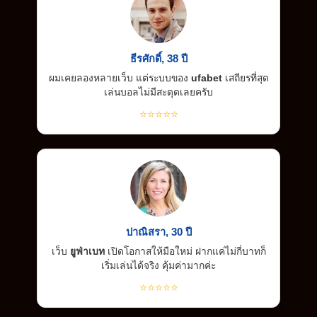
ธีรศักดิ์, 38 ปี
ผมเคยลองหลายเว็บ แต่ระบบของ
ufabet
เสถียรที่สุด
เล่นบอลไม่มีสะดุดเลยครับ
⭐⭐⭐⭐⭐
ปาณิสรา, 30 ปี
เว็บ
ยูฟ่าเบท
เปิดโอกาสให้มือใหม่ ฝากแค่ไม่กี่บาทก็
เริ่มเล่นได้จริง คุ้มค่ามากค่ะ
⭐⭐⭐⭐⭐