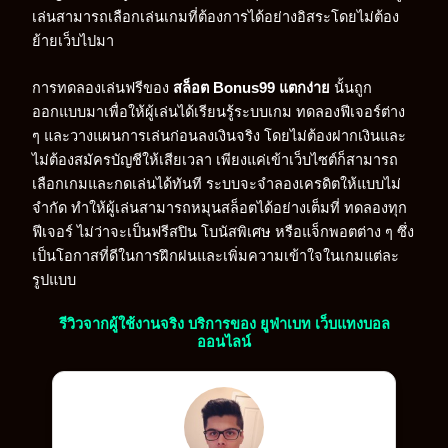
เล่นสามารถเลือกเล่นเกมที่ต้องการได้อย่างอิสระโดยไม่ต้อง
ย้ายเว็บไปมา
การทดลองเล่นฟรีของ
สล็อต Bonus99 แตกง่าย
นั้นถูก
ออกแบบมาเพื่อให้ผู้เล่นได้เรียนรู้ระบบเกม ทดลองฟีเจอร์ต่าง
ๆ และวางแผนการเล่นก่อนลงเงินจริง โดยไม่ต้องฝากเงินและ
ไม่ต้องสมัครบัญชีให้เสียเวลา เพียงแค่เข้าเว็บไซต์ก็สามารถ
เลือกเกมและกดเล่นได้ทันที ระบบจะจำลองเครดิตให้แบบไม่
จำกัด ทำให้ผู้เล่นสามารถหมุนสล็อตได้อย่างเต็มที่ ทดลองทุก
ฟีเจอร์ ไม่ว่าจะเป็นฟรีสปิน โบนัสพิเศษ หรือแจ็กพอตต่าง ๆ ซึ่ง
เป็นโอกาสที่ดีในการฝึกฝนและเพิ่มความเข้าใจในเกมแต่ละ
รูปแบบ
รีวิวจากผู้ใช้งานจริง บริการของ ยูฟ่าเบท เว็บแทงบอล
ออนไลน์