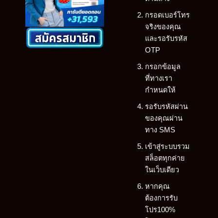
กรอดเบอร์โทร
จริงของคุณ
และรอรับรหัส
OTP
กรอกข้อมูล
ที่ทางเรา
กำหนดให้
รอรับรหัสผ่าน
ของคุณผ่าน
ทาง SMS
เข้าสู่ระบบรวม
สล็อตทุกค่าย
ในเว็บเดียว
หากคุณ
ต้องการรับ
โปร100%