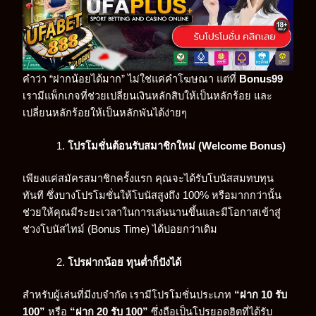
คำว่า “ฝากน้อยได้มาก” ไม่ใช่แค่คำโฆษณา แต่ที่
Bonus99
เรามีแพ็กเกจที่ช่วยเปลี่ยนเงินหลักสิบให้เป็นหลักร้อย และ
เปลี่ยนหลักร้อยให้เป็นหลักพันได้ง่ายๆ
โปรโมชั่นต้อนรับสมาชิกใหม่ (Welcome Bonus)
เพียงแค่สมัครสมาชิกครั้งแรก คุณจะได้รับโบนัสสมทบทุน
ทันที ซึ่งบางโปรโมชั่นให้โบนัสสูงถึง 100% หรือมากกว่านั้น
ช่วยให้คุณมีระยะเวลาในการเล่นนานขึ้นและมีโอกาสเข้าสู่
ช่วงโบนัสไทม์ (Bonus Time) ได้บ่อยกว่าเดิม
โปรฝากน้อย ทุนต่ำก็ปังได้
สำหรับผู้เล่นที่มีงบจำกัด เรามีโปรโมชั่นประเภท
“ฝาก 10 รับ
100”
หรือ
“ฝาก 20 รับ 100”
ซึ่งถือเป็นโปรยอดฮิตที่ได้รับ