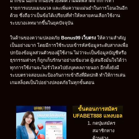
มากขึ้น นอกจากนี้ยังช่วยลดความผิดพลาดจากการทำ
รายการแบบแมนนวล และเพิ่มความแม่นยำในการโอนเงินอีก
ด้วย ซึ่งถือว่าเป็นข้อได้เปรียบที่ทำให้หลายคนเลือกใช้งาน
ระบบวอเลทมากขึ้นในยุคปัจจุบัน
ในด้านของความปลอดภัย
Bonus99 เว็บตรง
ให้ความสำคัญ
เป็นอย่างมาก โดยมีการใช้ระบบเข้ารหัสข้อมูลระดับสากลเพื่อ
ปกป้องข้อมูลส่วนตัวของผู้ใช้งาน ไม่ว่าจะเป็นข้อมูลบัญชีหรือ
ธุรกรรมต่างๆ ก็ถูกเก็บรักษาอย่างเข้มงวด ผู้เล่นจึงมั่นใจได้ว่า
ทุกการใช้งานจะไม่รั่วไหลไปยังบุคคลภายนอก อีกทั้งยังมี
ระบบตรวจสอบและป้องกันการเข้าถึงที่ผิดปกติ ทำให้การเล่น
เกมสล็อตเป็นไปอย่างปลอดภัยในทุกขั้นตอน
ขั้นตอนการสมัคร
UFABET888 แทงบอล
กดปุ่มสมัคร
สมาชิกทาง
ด้านล่าง