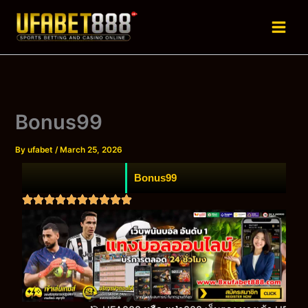
Skip
to
content
Bonus99
By
ufabet
/
March 25, 2026
Bonus99