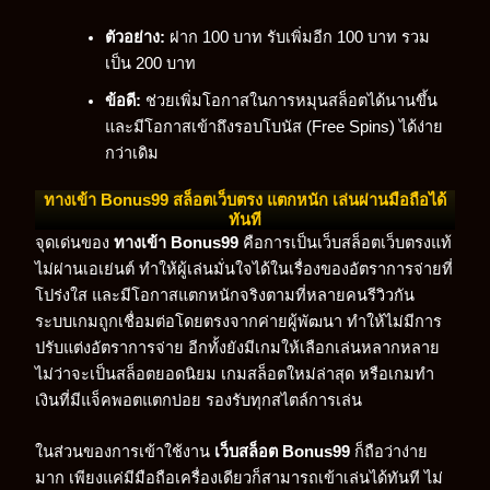
ตัวอย่าง:
ฝาก 100 บาท รับเพิ่มอีก 100 บาท รวม
เป็น 200 บาท
ข้อดี:
ช่วยเพิ่มโอกาสในการหมุนสล็อตได้นานขึ้น
และมีโอกาสเข้าถึงรอบโบนัส (Free Spins) ได้ง่าย
กว่าเดิม
ทางเข้า Bonus99 สล็อตเว็บตรง แตกหนัก เล่นผ่านมือถือได้
ทันที
จุดเด่นของ
ทางเข้า Bonus99
คือการเป็นเว็บสล็อตเว็บตรงแท้
ไม่ผ่านเอเย่นต์ ทำให้ผู้เล่นมั่นใจได้ในเรื่องของอัตราการจ่ายที่
โปร่งใส และมีโอกาสแตกหนักจริงตามที่หลายคนรีวิวกัน
ระบบเกมถูกเชื่อมต่อโดยตรงจากค่ายผู้พัฒนา ทำให้ไม่มีการ
ปรับแต่งอัตราการจ่าย อีกทั้งยังมีเกมให้เลือกเล่นหลากหลาย
ไม่ว่าจะเป็นสล็อตยอดนิยม เกมสล็อตใหม่ล่าสุด หรือเกมทำ
เงินที่มีแจ็คพอตแตกบ่อย รองรับทุกสไตล์การเล่น
ในส่วนของการเข้าใช้งาน
เว็บสล็อต Bonus99
ก็ถือว่าง่าย
มาก เพียงแค่มีมือถือเครื่องเดียวก็สามารถเข้าเล่นได้ทันที ไม่