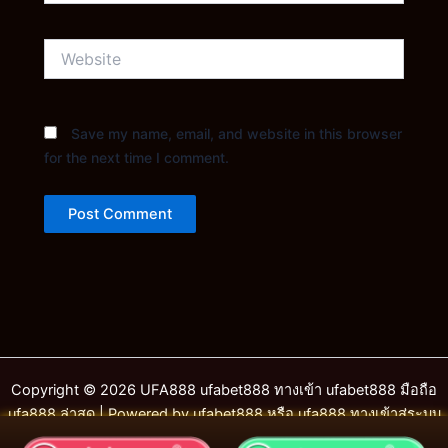
Website
Save my name, email, and website in this browser
for the next time I comment.
Copyright © 2026 UFA888 ufabet888 ทางเข้า ufabet888 มือถือ
ufa888 ล่าสุด | Powered by ufabet888 หรือ ufa888 ทางเข้าสู่ระบบ
แทงบอล ลิขสิทธิ์แท้ 100% ✅ ทางเข้า ufabet888 เข้าสู่ระบบได้ทุก