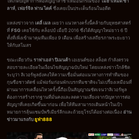
ให้เกิดปัญหาการต่อสัญญาล่าช้าเหมือนกรณีของ
โมฮาเหม็ด ซา
ลาห์
,
เฟอร์จิล ฟาน ไดค์
ซึ่งเคยเป็นประเด็นร้อนในอดีต
แหล่งข่าวจาก
เดลี่ เมล
เผยว่า แนวทางครั้งนี้คล้ายกับยุทธศาสตร์
ที่
FSG
เคยใช้กับ คล็อปป์ เมื่อปี 2016 ซึ่งได้สัญญาใหม่ยาว 6 ปี
ทั้งที่เพิ่งเข้ามาคุมทีมเพียง 9 เดือน เพื่อสร้างเสถียรภาพระยะยาว
ให้กับสโมสร
ขณะเดียวกัน
ราฟาเอล่า ปิเมนต้า
เอเยนต์ของ สล็อต กำลังตรวจ
สอบรายละเอียดในเงื่อนไขสัญญาฉบับใหม่ โดยแหล่งข่าวใกล้ชิด
ระบุว่า ลิเวอร์พูลยังคงให้ความเชื่อมั่นต่อแนวทางการทำทีมของ
กุนซือชาวดัตช์ แม้ฟอร์มก่อนพักเบรกทีมชาติจะไม่เปรี้ยงเหมือนที่
ผ่านมาการเคลื่อนไหวครั้งนี้ถือเป็นสัญญาณชัดเจนว่าลิเวอร์พูล
ต้องการสร้างรากฐานที่มั่นคงและลดความเสี่ยงจากปัญหาการต่อ
สัญญาที่เคยเกิดขึ้นมาก่อน เพื่อให้ทีมสามารถเดินหน้าในเป้า
หมายการลุ้นแชมป์พรีเมียร์ลีกและถ้วยยุโรปได้อย่างต่อเนื่อง
อ่าน
ข่าวมาแรงกับ
ยูฟ่า888