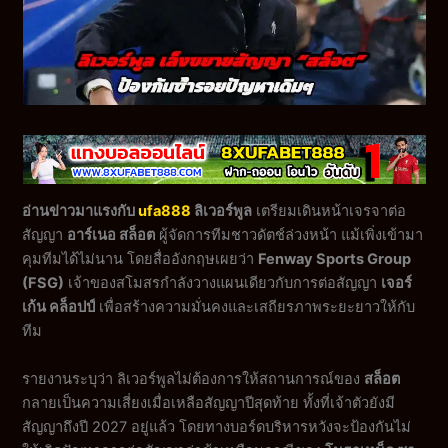
อ่านข่าวมาแรงกับ
ufa888
ลิเวอร์พูล
เตรียมเดินหน้าเจรจาต่อ
สัญญา
อาร์เนอ สล็อต
ผู้จัดการทีมชาวดัตช์ล่วงหน้า แม้เพิ่งเข้ามา
คุมทีมได้ไม่นาน โดยสื่ออังกฤษเผยว่า
Fenway Sports Group
(FSG)
เจ้าของสโมสรกำลังวางแผนเดียวกับการต่อสัญญา
เจอร์
เก้น คล็อปป์
เพื่อสร้างความมั่นคงและเสถียรภาพระยะยาวให้กับ
ทีม
รายงานระบุว่า ลิเวอร์พูลไม่ต้องการให้สถานการณ์ของ
สล็อต
กลายเป็นความเสี่ยงเมื่อเหลือสัญญาปีสุดท้าย ทั้งที่เจ้าตัวยังมี
สัญญาถึงปี 2027 อยู่แล้ว โดยทางบอร์ดบริหารหวังจะป้องกันไม่