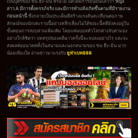
เป็นบุตรของ ซน ฮึง-มิน หรือไม่ แต่ได้มีการยืนยันแล้วว่า
หญิง
สาว A มีการตั้งครรภ์จริง และมีการทำแท้งเกิดขึ้นตามที่มีรายงาน
ก่อนหน้านี้
ซึ่งกลายเป็นประเด็นที่สร้างแรงสั่นสะเทือนต่อภาพ
ลักษณ์ของนักเตะรายนี้อย่างหลีกเลี่ยงไม่ได้ขณะนี้คดียังคงอยู่ใน
ขั้นตอนการสอบสวนเพิ่มเติม โดยแฟนบอลทั่วโลกต่างจับตามอง
อย่างใกล้ชิดว่า บทสรุปของคดีฉาวครั้งนี้จะจบลงอย่างไร และจะ
ส่งผลต่ออนาคตทั้งในสนามและนอกสนามของ ซน ฮึง-มิน มาก
น้อยเพียงใด อ่านข่าวมาแรงกับ
ยูฟ่าเบท888