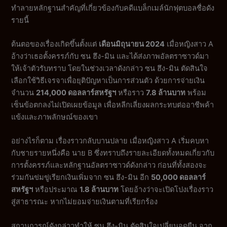
ทำลายหลักฐานสำคัญที่เกี่ยวข้องกับคดีแบล็กเมล์นักฟุตบอลชื่อดัง
รายนี้
ต้นตอของเรื่องเกิดขึ้นตั้งแต่
เดือนมิถุนายน 2024
เมื่อหญิงสาว A
อ้างว่าเธอตั้งครรภ์กับ ซน ฮึง-มิน และได้ส่งภาพอัลตราซาวด์มา
ให้เจ้าตัวรับทราบ โดยในช่วงเวลาดังกล่าว ซน ฮึง-มิน ตัดสินใจ
เลือกใช้วิธีเจรจาเพื่อยุติปัญหาเป็นการส่วนตัว ด้วยการจ่ายเงิน
จำนวน
214,000 ดอลลาร์สหรัฐฯ
หรือราว
7.8 ล้านบาท
พร้อม
เซ็นข้อตกลงไม่เปิดเผยข้อมูล เพื่อหลีกเลี่ยงผลกระทบต่ออาชีพค้า
แข้งและภาพลักษณ์ของเขา
อย่างไรก็ตาม เรื่องราวกลับบานปลาย เมื่อหญิงสาว A เริ่มคบหา
กับชายรายหนึ่งคือ นาย B ซึ่งทราบถึงรายละเอียดทั้งหมดเกี่ยวกับ
การตั้งครรภ์และหลักฐานอัลตราซาวด์ดังกล่าว ก่อนที่ทั้งสองจะ
ร่วมกันข่มขู่เรียกเงินเพิ่มจาก ซน ฮึง-มิน อีก
50,000 ดอลลาร์
สหรัฐฯ
หรือประมาณ
1.8 ล้านบาท
โดยอ้างว่าจะเปิดโปงเรื่องราว
สู่สาธารณะ หากไม่ยอมจ่ายเงินตามที่เรียกร้อง
สถานการณ์ดังกล่าวทำให้ ซน ฮึง-มิน ตัดสินใจเปลี่ยนจุดยืน จาก