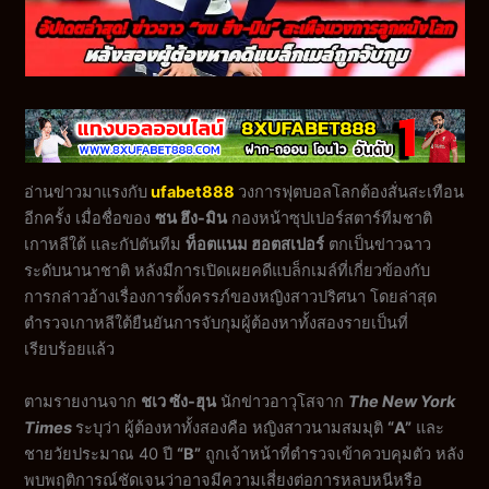
อ่านข่าวมาแรงกับ
ufabet888
วงการฟุตบอลโลกต้องสั่นสะเทือน
อีกครั้ง เมื่อชื่อของ
ซน ฮึง-มิน
กองหน้าซุปเปอร์สตาร์ทีมชาติ
เกาหลีใต้ และกัปตันทีม
ท็อตแนม ฮอตสเปอร์
ตกเป็นข่าวฉาว
ระดับนานาชาติ หลังมีการเปิดเผยคดีแบล็กเมล์ที่เกี่ยวข้องกับ
การกล่าวอ้างเรื่องการตั้งครรภ์ของหญิงสาวปริศนา โดยล่าสุด
ตำรวจเกาหลีใต้ยืนยันการจับกุมผู้ต้องหาทั้งสองรายเป็นที่
เรียบร้อยแล้ว
ตามรายงานจาก
ชเว ซัง-ฮุน
นักข่าวอาวุโสจาก
The New York
Times
ระบุว่า ผู้ต้องหาทั้งสองคือ หญิงสาวนามสมมุติ
“A”
และ
ชายวัยประมาณ 40 ปี
“B”
ถูกเจ้าหน้าที่ตำรวจเข้าควบคุมตัว หลัง
พบพฤติการณ์ชัดเจนว่าอาจมีความเสี่ยงต่อการหลบหนีหรือ