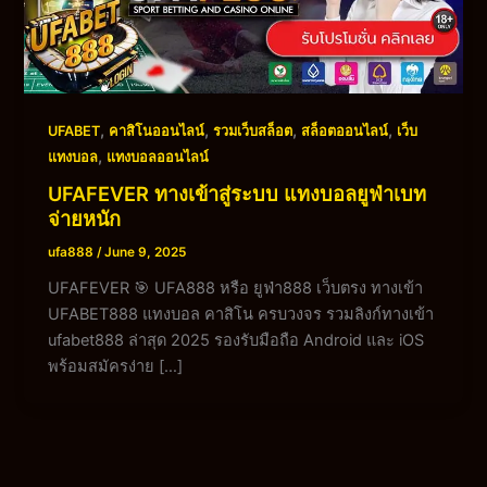
,
,
,
,
UFABET
คาสิโนออนไลน์
รวมเว็บสล็อต
สล็อตออนไลน์
เว็บ
,
แทงบอล
แทงบอลออนไลน์
UFAFEVER ทางเข้าสู่ระบบ แทงบอลยูฟ่าเบท
จ่ายหนัก
ufa888
/
June 9, 2025
UFAFEVER 🎯 UFA888 หรือ ยูฟ่า888 เว็บตรง ทางเข้า
UFABET888 แทงบอล คาสิโน ครบวงจร รวมลิงก์ทางเข้า
ufabet888 ล่าสุด 2025 รองรับมือถือ Android และ iOS
พร้อมสมัครง่าย […]