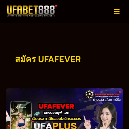
Skip
to
content
สมัคร UFAFEVER