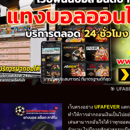
🎯 UFA888 หรือ ยูฟ่า88
เว็บตรงอย่าง
UFAFEVER
แตกต่
ทำให้การฝากถอนเงินเป็นไปอย่า
เล่นสามารถมั่นใจได้ว่าทุกยอดเ
จำนวน ไม่มีการหักค่าธรรมเนียม