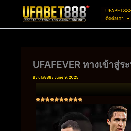
Skip
UFABET88
to
ติดต่อเรา
content
UFAFEVER ทางเข้าสู่ระ
By
ufa888
/
June 9, 2025