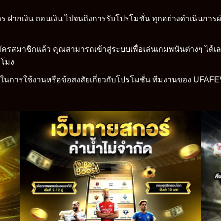
คร ฝากเงิน ถอนเงิน ไปจนถึงการรับโปรโมชั่น ทุกอย่างดำเนินการผ
ครสมาชิกแล้ว คุณสามารถเข้าสู่ระบบเพื่อเล่นเกมพนันต่างๆ ได้เล
วโมง
ในการใช้งานหรือข้อสงสัยเกี่ยวกับโปรโมชั่น ทีมงานของ UFAF