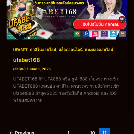
,
,
,
UFABET
คาสิโนออนไลน์
สล็อตออนไลน์
แทงบอลออนไลน์
ufabet168
ufa888
/
June 1, 2025
UFABET168 🎯 UFA888 หรือ ยูฟ่า888 เว็บตรง ทางเข้า
UFABET888 แทงบอล คาสิโน ครบวงจร รวมลิงก์ทางเข้า
ufabet888 ล่าสุด 2025 รองรับมือถือ Android และ iOS
พร้อมสมัครง่าย
←
Previous
1
…
10
11