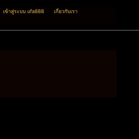
เข้าสู่ระบบ ufa888
เกี่ยวกับเรา