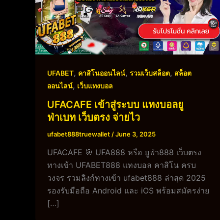
,
,
,
UFABET
คาสิโนออนไลน์
รวมเว็บสล็อต
สล็อต
,
ออนไลน์
เว็บแทงบอล
UFACAFE เข้าสู่ระบบ แทงบอลยู
ฟ่าเบท เว็บตรง จ่ายไว
ufabet888truewallet
/
June 3, 2025
UFACAFE 🎯 UFA888 หรือ ยูฟ่า888 เว็บตรง
ทางเข้า UFABET888 แทงบอล คาสิโน ครบ
วงจร รวมลิงก์ทางเข้า ufabet888 ล่าสุด 2025
รองรับมือถือ Android และ iOS พร้อมสมัครง่าย
[…]