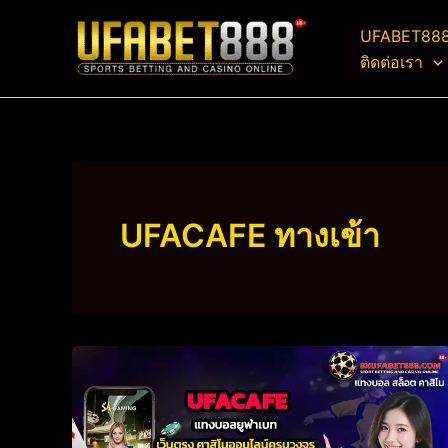
Skip
UFABET88
to
ติดต่อเรา
content
UFACAFE ทางเข้า