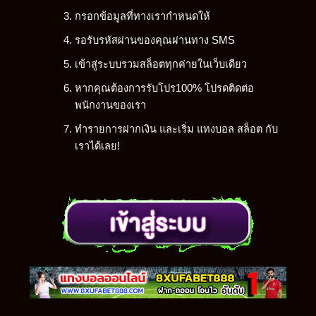
กรอกข้อมูลที่ทางเรากำหนดให้
รอรับรหัสผ่านของคุณผ่านทาง SMS
เข้าสู่ระบบรวมสล็อตทุกค่ายในเว็บเดียว
หากคุณต้องการรับโปร100% โปรดติดต่อ
พนักงานของเรา
ทำรายการฝากเงิน และเริ่ม แทงบอล สล็อต กับ
เราได้เลย!