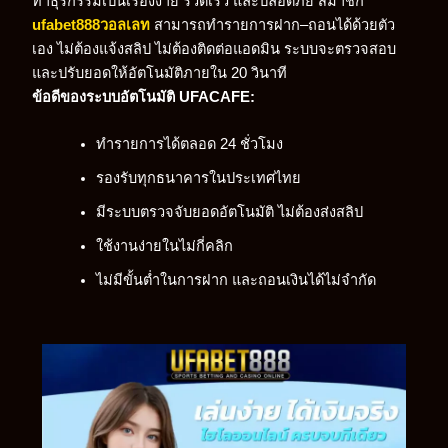
ทำธุรกรรมเป็นเรื่องง่าย รวดเร็ว และปลอดภัย สมาชิก
ufabet888วอลเลท
สามารถทำรายการฝาก–ถอนได้ด้วยตัว
เอง ไม่ต้องแจ้งสลิป ไม่ต้องติดต่อแอดมิน ระบบจะตรวจสอบ
และปรับยอดให้อัตโนมัติภายใน 20 วินาที
ข้อดีของระบบอัตโนมัติ UFACAFE:
ทำรายการได้ตลอด 24 ชั่วโมง
รองรับทุกธนาคารในประเทศไทย
มีระบบตรวจจับยอดอัตโนมัติ ไม่ต้องส่งสลิป
ใช้งานง่ายในไม่กี่คลิก
ไม่มีขั้นต่ำในการฝาก และถอนเงินได้ไม่จำกัด