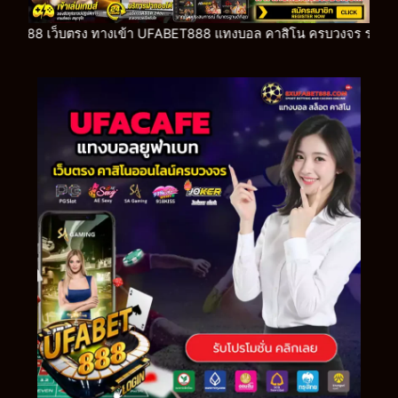
งเข้า UFABET888 แทงบอล คาสิโน ครบวงจร รวมลิงก์ทางเข้า ufabet888