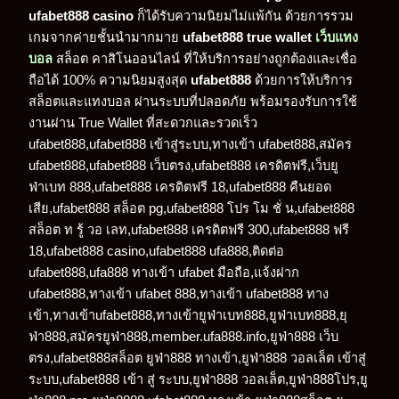
ufabet888 casino
ก็ได้รับความนิยมไม่แพ้กัน ด้วยการรวม
เกมจากค่ายชั้นนำมากมาย
ufabet888 true wallet
เว็บแทง
บอล
สล็อต คาสิโนออนไลน์ ที่ให้บริการอย่างถูกต้องและเชื่อ
ถือได้ 100% ความนิยมสูงสุด
ufabet888
ด้วยการให้บริการ
สล็อตและแทงบอล ผ่านระบบที่ปลอดภัย พร้อมรองรับการใช้
งานผ่าน True Wallet ที่สะดวกและรวดเร็ว
ufabet888,ufabet888 เข้าสู่ระบบ,ทางเข้า ufabet888,สมัคร
ufabet888,ufabet888 เว็บตรง,ufabet888 เครดิตฟรี,เว็บยู
ฟ่าเบท 888,ufabet888 เครดิตฟรี 18,ufabet888 คืนยอด
เสีย,ufabet888 สล็อต pg,ufabet888 โปร โม ชั่ น,ufabet888
สล็อต ท รู้ วอ เลท,ufabet888 เครดิตฟรี 300,ufabet888 ฟรี
18,ufabet888 casino,ufabet888 ufa888,ติดต่อ
ufabet888,ufa888 ทางเข้า ufabet มือถือ,แจ้งฝาก
ufabet888,ทางเข้า ufabet 888,ทางเข้า ufabet888 ทาง
เข้า,ทางเข้าufabet888,ทางเข้ายูฟ่าเบท888,ยูฟ่าเบท888,ยุ
ฟ่า888,สมัครยูฟ่า888,member.ufa888.info,ยูฟ่า888 เว็บ
ตรง,ufabet888สล็อต ยูฟ่า888 ทางเข้า,ยูฟ่า888 วอลเล็ต เข้าสู่
ระบบ,ufabet888 เข้า สู่ ระบบ,ยูฟ่า888 วอลเล็ต,ยูฟ่า888โปร,ยู