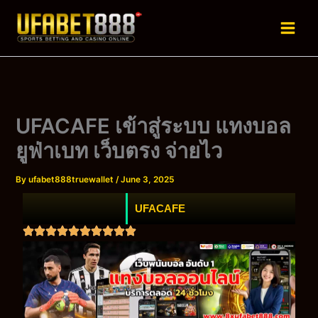
Skip
to
content
UFACAFE เข้าสู่ระบบ แทงบอล
ยูฟ่าเบท เว็บตรง จ่ายไว
By
ufabet888truewallet
/
June 3, 2025
UFACAFE