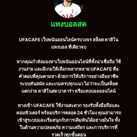
แทงบอลสด
UFACAFE เว็บพนันออนไลน์ครบวงจร สล็อต คาสิโน
แทงบอล ที่เดียวจบ
หากคุณกำลังมองหาเว็บพนันออนไลน์ที่ทั้งน่าเชื่อถือ ใช้
งานง่าย และมีเกมให้เลือกหลากหลาย UFACAFE คือ
คำตอบที่คุณตามหา ด้วยการให้บริการอย่างมืออาชีพ
ระบบทันสมัย และเกมครบทุกแนว ไม่ว่าจะเป็นสล็อต
แตกง่าย คาสิโนสด บาคาร่า หรือแทงบอลออนไลน์
ทางเข้า UFACAFE ใช้งานสะดวก รองรับทั้งมือถือและ
คอมพิวเตอร์ พร้อมบริการตลอด 24 ชั่วโมง คุณสามารถ
เข้าสู่ระบบและเริ่มสนุกกับการเดิมพันได้อย่างมั่นใจ ทั้ง
ในด้านความปลอดภัย ความเสถียร และการบริการที่
รวดเร็วทุกขั้นตอน