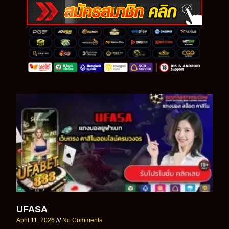
P
P
P
P
P
a
a
a
a
a
g
g
g
g
g
e
e
e
e
e
UFASA
April 11, 2026
No Comments