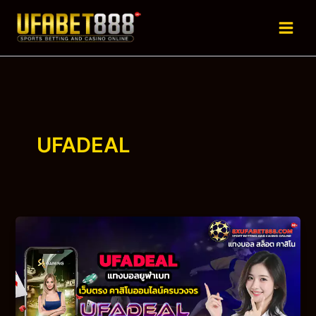
Skip
to
content
UFADEAL