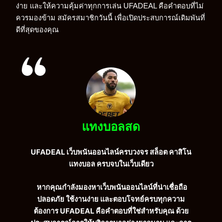
ง่าย และให้ความคุ้มค่าทุกการเล่น UFADEAL คือคำตอบที่ไม่
ควรมองข้าม สมัครสมาชิกวันนี้ เพื่อเปิดประสบการณ์เดิมพันที่
ดีที่สุดของคุณ
แทงบอลสด
UFADEAL เว็บพนันออนไลน์ครบวงจร สล็อต คาสิโน
แทงบอล ครบจบในเว็บเดียว
หากคุณกำลังมองหาเว็บพนันออนไลน์ที่น่าเชื่อถือ
ปลอดภัย ใช้งานง่าย และตอบโจทย์ครบทุกความ
ต้องการ UFADEAL คือคำตอบที่ใช่สำหรับคุณ ด้วย