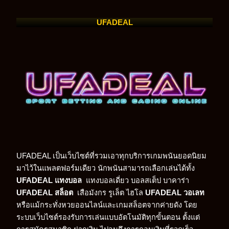
UFADEAL
UFADEAL เป็นเว็บไซต์ที่รวมเอาทุกบริการเกมพนันยอดนิยม
มาไว้ในแพลตฟอร์มเดียว นักพนันสามารถเลือกเล่นได้ทั้ง
UFADEAL แทงบอล
แทงบอลเดี่ยว บอลสเต็ป บาคาร่า
UFADEAL สล็อต
เสือมังกร รูเล็ต ไฮโล
UFADEAL วอเลท
หรือแม้กระทั่งหวยออนไลน์และเกมสล็อตจากค่ายดัง โดย
ระบบเว็บไซต์รองรับการเล่นแบบอัตโนมัติทุกขั้นตอน ตั้งแต่