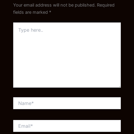
Your email address will not be published.
Required
fields are marked
*
Type
here..
Name*
Email*