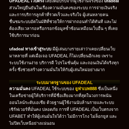
UFADEAL เว็บตรง
เสียงตอบรับจากผู้ใช้งานจริงของ
ufadeal
ส่วนใหญ่ยืนยันในเรื่องความมั่นคงของระบบ การจ่ายเงินจริง
และการบริการลูกค้าที่รวดเร็วและจริงใจ ผู้เล่นหลายคน
ชื่นชมระบบอัตโนมัติที่ช่วยให้การฝากถอนทำได้ทันที และไม่
ต้องเสียเวลารอหรือกรอกข้อมูลซ้ำซ้อนเหมือนเว็บอื่น ๆ ที่เคย
ใช้บริการมาก่อน
ufadeal ทางเข้าสู่ระบบ
มีผู้เล่นบางรายเล่าว่าเคยเปลี่ยนเว็บ
มาหลายที่ แต่เมื่อเจอ UFADEAL ก็ไม่เปลี่ยนอีกเลย เพราะ
ระบบใช้งานง่าย บริการดี โปรโมชั่นคุ้ม และถอนเงินได้จริงทุก
ครั้ง ซึ่งช่วยสร้างความมั่นใจให้กับผู้เล่นใหม่อย่างมาก
ระบบมาตรฐานของ UFADEAL
ความมั่นคง
UFADEAL ใช้ระบบของ
ยูฟ่าเบท888
ซึ่งเป็นหนึ่ง
ในเครือข่ายผู้ให้บริการที่มีชื่อเสียงมากที่สุดในวงการพนัน
ออนไลน์ระดับเอเชีย ด้วยฐานผู้ใช้งานนับล้านรายและระบบ
เซิร์ฟเวอร์ที่มั่นคง ปลอดภัย การที่ UFADEAL เป็นเว็บตรงจาก
UFABET ทำให้ผู้เล่นมั่นใจได้ว่า ไม่มีการโกง ไม่ล็อกยูส และ
ไม่ปิดเว็บหนีอย่างแน่นอน