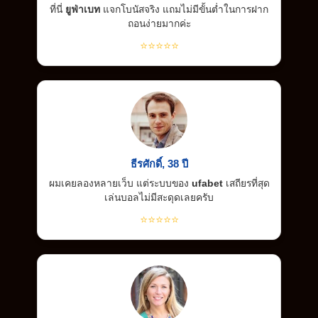
ที่นี่
ยูฟ่าเบท
แจกโบนัสจริง แถมไม่มีขั้นต่ำในการฝาก
ถอนง่ายมากค่ะ
⭐⭐⭐⭐⭐
ธีรศักดิ์, 38 ปี
ผมเคยลองหลายเว็บ แต่ระบบของ
ufabet
เสถียรที่สุด
เล่นบอลไม่มีสะดุดเลยครับ
⭐⭐⭐⭐⭐