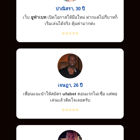
ปาณิสรา, 30 ปี
เว็บ
ยูฟ่าเบท
เปิดโอกาสให้มือใหม่ ฝากแค่ไม่กี่บาทก็
เริ่มเล่นได้จริง คุ้มค่ามากค่ะ
⭐⭐⭐⭐⭐
เจษฎา, 26 ปี
เพื่อนแนะนำให้สมัคร
ufabet
ตอนแรกไม่เชื่อ แต่พอ
เล่นแล้วติดใจเลยครับ
⭐⭐⭐⭐⭐