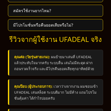
เพราะ UFADEAL เป็นเว็บตรง มั่นคง เชื่อถือได้ ระบบ
สมัครใช้งานยากไหม?
AUTO ใช้งานง่าย ฝาก-ถอนรวดเร็ว และมีคืนยอดเสีย
ให้สมาชิกทุกสัปดาห์
สมัครง่ายมาก! แค่เข้าไปที่ทางเข้า UFADEAL แล้วก
มีโปรโมชั่นหรือคืนยอดเสียหรือไม่?
รอกข้อมูลตามขั้นตอน ใช้เวลาไม่เกิน 1 นาที ก็เริ่มเดิม
พันได้เลย
ครบแน่นอน! ทั้งโปรโมชั่นสำหรับสมาชิกใหม่ โบนัส
รีวิวจากผู้ใช้งาน UFADEAL จริง
ฝากเงิน และระบบคืนยอดเสียทั้งรายวันและรายสัปดาห์
ให้คุณรับความคุ้มค่าเต็มที่
คุณต่อ (วัยรุ่นสายเกม):
ผมย้ายมาเล่นที่ UFADEAL
แล้วประทับใจมากครับ ระบบลื่น เล่นไม่มีสะดุด ฝาก
ถอนรวดเร็วจริง และมีโปรคืนยอดเสียทุกอาทิตย์ด้วย
คุณป๊อบ (ผู้ประกอบการ):
เวลาว่างจากงาน ผมชอบเข้า
UFADEAL เล่นสล็อต ระบบดีมาก ไม่มีค้าง แถมโปรโม
ชั่นคุ้มค่า ได้กำไรบ่อยครับ