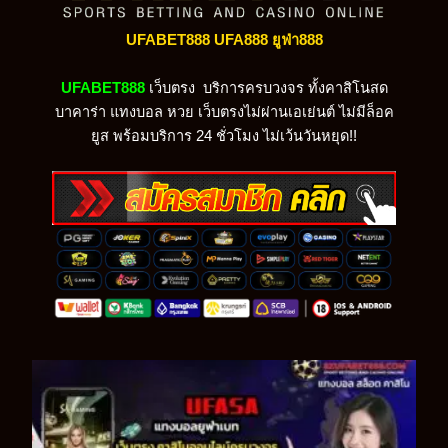
UFABET888
UFA888
ยูฟ่า888
UFABET888
เว็บตรง บริการครบวงจร ทั้งคาสิโนสด
บาคาร่า แทงบอล หวย เว็บตรงไม่ผ่านเอเย่นต์ ไม่มีล็อค
ยูส พร้อมบริการ 24 ชั่วโมง ไม่เว้นวันหยุด!!
P
P
P
P
P
a
a
a
a
a
g
g
g
g
g
e
e
e
e
e