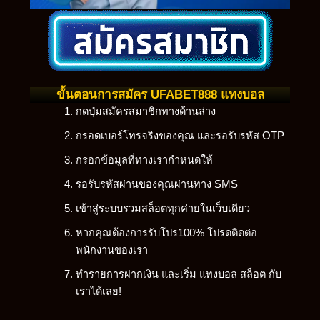
ขั้นตอนการสมัคร UFABET888 แทงบอล
กดปุ่มสมัครสมาชิกทางด้านล่าง
กรอดเบอร์โทรจริงของคุณ และรอรับรหัส OTP
กรอกข้อมูลที่ทางเรากำหนดให้
รอรับรหัสผ่านของคุณผ่านทาง SMS
เข้าสู่ระบบรวมสล็อตทุกค่ายในเว็บเดียว
หากคุณต้องการรับโปร100% โปรดติดต่อ
พนักงานของเรา
ทำรายการฝากเงิน และเริ่ม แทงบอล สล็อต กับ
เราได้เลย!