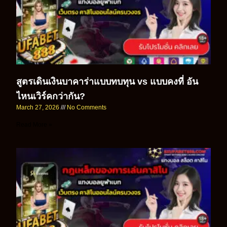
สูตรเดินเงินบาคาร่าแบบทบทุน vs แบบคงที่ อัน
ไหนเวิร์คกว่ากัน?
March 27, 2026
No Comments
Read More »