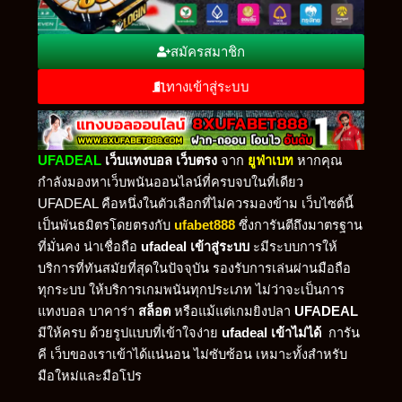
สมัครสมาชิก
ทางเข้าสู่ระบบ
UFADEAL
เว็บแทงบอล
เว็บตรง
จาก
ยูฟ่าเบท
หากคุณ
กำลังมองหาเว็บพนันออนไลน์ที่ครบจบในที่เดียว
UFADEAL คือหนึ่งในตัวเลือกที่ไม่ควรมองข้าม เว็บไซต์นี้
เป็นพันธมิตรโดยตรงกับ
ufabet888
ซึ่งการันตีถึงมาตรฐาน
ที่มั่นคง น่าเชื่อถือ
ufadeal เข้าสู่ระบบ
ะมีระบบการให้
บริการที่ทันสมัยที่สุดในปัจจุบัน รองรับการเล่นผ่านมือถือ
ทุกระบบ ให้บริการเกมพนันทุกประเภท ไม่ว่าจะเป็นการ
แทงบอล บาคาร่า
สล็อต
หรือแม้แต่เกมยิงปลา
UFADEAL
มีให้ครบ ด้วยรูปแบบที่เข้าใจง่าย
ufadeal เข้าไม่ได้
การัน
คี เว็บของเราเข้าได้แน่นอน ไม่ซับซ้อน เหมาะทั้งสำหรับ
มือใหม่และมือโปร