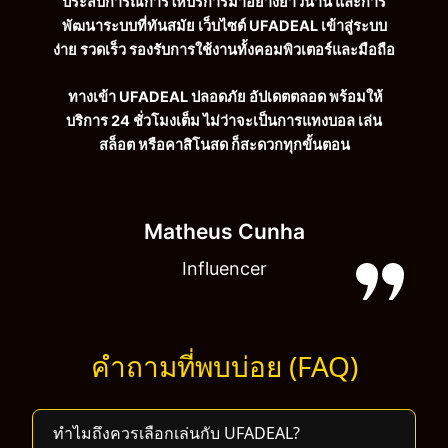
ประสบการณ์การให้บริการมาอย่างยาวนาน และการ
พัฒนาระบบที่ทันสมัย เว็บไซต์ UFADEAL เข้าสู่ระบบ
ง่าย รวดเร็ว รองรับการใช้งานทั้งคอมพิวเตอร์และมือถือ
ทางเข้า UFADEAL ปลอดภัย อัปเดตตลอด พร้อมให้
บริการ 24 ชั่วโมงเต็ม ไม่ว่าจะเป็นการแทงบอล เล่น
สล็อต หรือคาสิโนสด ก็สะดวกทุกขั้นตอน
Matheus Cunha
Influencer
คำถามที่พบบ่อย (FAQ)
ทำไมถึงควรเลือกเล่นกับ UFADEAL?