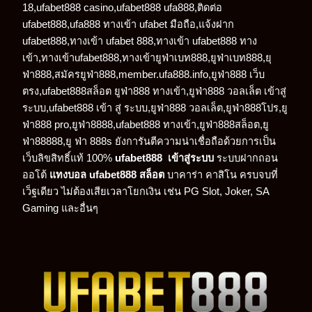
18,ufabet888 casino,ufabet888 ufa888,ติดต่อ
ufabet888,ufa888 ทางเข้า ufabet มือถือ,แจ้งฝาก
ufabet888,ทางเข้า ufabet 888,ทางเข้า ufabet888 ทาง
เข้า,ทางเข้าufabet888,ทางเข้ายูฟ่าเบท888,ยูฟ่าเบท888,ยุ
ฟ่า888,สมัครยูฟ่า888,member.ufa888.info,ยูฟ่า888 เว็บ
ตรง,ufabet888สล็อต ยูฟ่า888 ทางเข้า,ยูฟ่า888 วอลเล็ต เข้าสู่
ระบบ,ufabet888 เข้า สู่ ระบบ,ยูฟ่า888 วอลเล็ต,ยูฟ่า888โปร,ยู
ฟ่า888 pro,ยูฟ่า8888,ufabet888 ทางเข้า,ยูฟ่า888สล็อต,ยู
ฟ่า88888,ยู ฟ่า 888s ยังการันตีความน่าเชื่อถือด้วยการเป็น
เว็บลิขสิทธิ์แท้ 100%
ufabet888 เข้าสู่ระบบ
ระบบฝากถอน
ออโต้
แทงบอล
ufabet888 สล็อต
บาคาร่า คาสิโน ครบจบที่
เว็ฐเดียว ไม่ต้องเสียเวลาโยกเงิน เช่น PG Slot, Joker, SA
Gaming และอื่นๆ