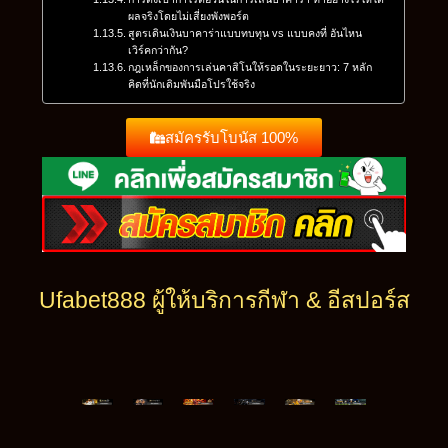
ผลจริงโดยไม่เสี่ยงพังพอร์ต
สูตรเดินเงินบาคาร่าแบบทบทุน vs แบบคงที่ อันไหน
เวิร์คกว่ากัน?
กฎเหล็กของการเล่นคาสิโนให้รอดในระยะยาว: 7 หลัก
คิดที่นักเดิมพันมือโปรใช้จริง
สมัครรับโบนัส 100%
Ufabet888 ผู้ให้บริการกีฬา & อีสปอร์ส