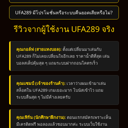
ตังค์ พร้อมคืนยอดเสียทุกสัปดาห์
ไม่ยากเลย! แค่เข้าสู่เว็บไซต์ UFA289 กรอกข้อมูลไม่กี่
UFA289 มีโปรโมชั่นหรือระบบคืนยอดเสียหรือไม่?
ขั้นตอนก็สามารถเริ่มเดิมพันได้ทันที รองรับทั้งมือถือ
และคอมพิวเตอร์
แน่นอน! มีทั้งโบนัสต้อนรับสำหรับสมาชิกใหม่ คืนยอด
รีวิวจากผู้ใช้งาน UFA289 จริง
เสียรายวัน รายสัปดาห์ และกิจกรรมแจกเครดิตฟรีให้
สมาชิกทุกเดือน
คุณกอล์ฟ (สายแทงบอล):
ตั้งแต่เปลี่ยนมาเล่นกับ
UFA289 ก็ไม่เคยเปลี่ยนใจอีกเลย ราคาน้ำดีที่สุด เล่น
บอลสเต็ปคุ้มสุด ๆ แถมระบบฝากถอนโคตรเร็ว
คุณแชมป์ (เจ้าของร้านค้า):
เวลาว่างผมเข้ามาเล่น
สล็อตใน UFA289 เกมเยอะมาก โบนัสเข้าไว แถม
ระบบลื่นสุด ๆ ไม่มีค้างเลยครับ
คุณเฟิร์น (นักศึกษาฝึกงาน):
ตอนแรกสมัครเพราะเห็น
มีเครดิตฟรี พอลองแล้วชอบมากค่ะ ระบบเว็บใช้งาน