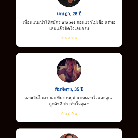
เจษฎา, 26 ปี
เพื่อนแนะนำให้สมัคร
ufabet
ตอนแรกไม่เชื่อ แต่พอ
เล่นแล้วติดใจเลยครับ
⭐⭐⭐⭐⭐
พิมพ์ดาว, 35 ปี
ถอนเงินไวมากค่ะ ทีมงานยูฟ่าเบทตอบไวและดูแล
ลูกค้าดี ประทับใจสุด ๆ
⭐⭐⭐⭐⭐