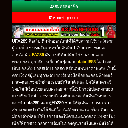
สมัครสมาชิก
ทางเข้าสู่ระบบ
UFA289
คือเว็บเดิมพันออนไลน์ที่ได้รับความไว้วางใจจาก
ผู้เล่นทั่วประเทศในฐานะเว็บอันดับ 1 ด้านการแทงบอล
ออนไลน์
UFA289
มีระบบที่ทันสมัย ใช้งานง่าย และ
ครอบคลุมทุกบริการเกี่ยวกับฟุตบอล
ufabet888
ไม่ว่าจะ
เป็นบอลเต็ง บอลสเต็ป บอลสด หรือเดิมพันราคาพิเศษ เว็บนี้
ตอบโจทย์ผู้เล่นทุกระดับ รองรับทั้งมือถือและคอมพิวเตอร์
ฝาก–ถอนรวดเร็วด้วยระบบอัตโนมัติ และเปิดให้สมัครฟรี
โดยไม่มีเงื่อนไขแอบแฝงนอกจากนี้ยังมีการอัปเดตผลบอล
แบบเรียลไทม์ และระบบบิลสดที่แสดงผลทันทีหลังจบการ
แข่งขัน
ufa289
และ
ยูฟ่า289
ช่วยให้ผู้เล่นสามารถตรวจ
สอบผลและรับเงินได้ทันทีโดยไม่ต้องรอนาน พร้อมทีมงาน
มืออาชีพที่คอยให้บริการและให้คำแนะนำตลอด 24 ชั่วโมง
เพื่อให้ทุกช่วงเวลาการเดิมพันของคุณราบรื่นและมั่นใจได้