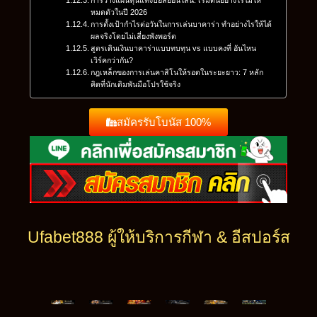
หมดตัวในปี 2026
การตั้งเป้ากำไรต่อวันในการเล่นบาคาร่า ทำอย่างไรให้ได้
ผลจริงโดยไม่เสี่ยงพังพอร์ต
สูตรเดินเงินบาคาร่าแบบทบทุน vs แบบคงที่ อันไหน
เวิร์คกว่ากัน?
กฎเหล็กของการเล่นคาสิโนให้รอดในระยะยาว: 7 หลัก
คิดที่นักเดิมพันมือโปรใช้จริง
สมัครรับโบนัส 100%
Ufabet888 ผู้ให้บริการกีฬา & อีสปอร์ส