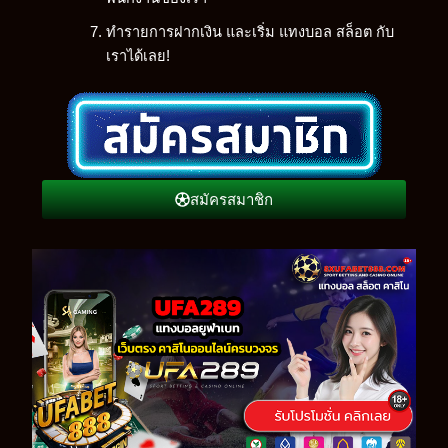
ทำรายการฝากเงิน และเริ่ม แทงบอล สล็อต กับ
เราได้เลย!
สมัครสมาชิก