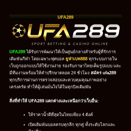
UFA289
UFA289
ได้รับการพัฒนาให้เป็นศูนย์กลางสำหรับผู้ที่รักการ
เดิมพันกีฬา โดยเฉพาะฟุตบอล
ยูฟ่าเบท888
ทุกระบบภายใน
เว็บถูกออกแบบให้ใช้งานง่าย รองรับภาษาไทยเต็มรูปแบบ และ
มีทีมงานพร้อมให้คำปรึกษาตลอด 24 ชั่วโมง
สมัคร ufa289
ทุกบริการผ่านการตรวจสอบและควบคุมคุณภาพอย่าง
เคร่งครัด ทำให้ผู้เล่นมั่นใจได้ในทุกบิลเดิมพัน
สิ่งที่ทำให้ UFA289 แตกต่างและเหนือกว่าเว็บอื่น:
ให้ราคาน้ำดีที่สุดในไทยเพียง 4 ตังค์
เปิดเดิมพันบอลครบทุกลีก ทุกคู่ ทั้งระดับโลกและ