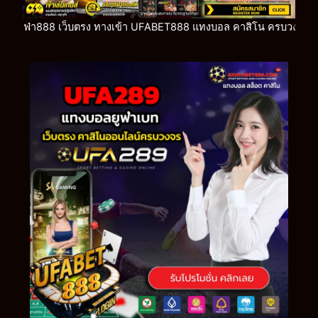
ตรง ทางเข้า UFABET888 แทงบอล คาสิโน ครบวงจร รวมลิงก์ทางเข้า ufab