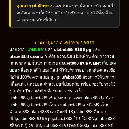
คุณอาย (นักศึกษา):
ลองเล่นเพราะเพื่อนแนะนำ ตอนนี้
ติดใจเลยค่ะ เว็บใช้ง่าย โปรโมชั่นเยอะ เล่นได้ทั้งสล็อต
และแทงบอลในที่เดียว
ufabet ยูฟ่าเบท เครือข่ายของเรา
นอกจาก “
แทงบอล
” แล้ว
ufabet888 สล็อต pg
และ
ufabet888 casino
ก็ได้รับความนิยมไม่แพ้กัน ด้วยการรวม
เกมจากค่ายชั้นนำมากมาย
ufabet888 true wallet
เว็บแทง
บอล
สล็อต คาสิโนออนไลน์ ที่ให้บริการอย่างถูกต้องและเชื่อ
ถือได้ 100% ความนิยมสูงสุด
ufabet888
ด้วยการให้บริการ
สล็อตและแทงบอล ผ่านระบบที่ปลอดภัย พร้อมรองรับการใช้
งานผ่าน True Wallet ที่สะดวกและรวดเร็ว
ufabet888,ufabet888 เข้าสู่ระบบ,ทางเข้า ufabet888,สมัคร
ufabet888,ufabet888 เว็บตรง,ufabet888 เครดิตฟรี,เว็บยู
ฟ่าเบท 888,ufabet888 เครดิตฟรี 18,ufabet888 คืนยอด
เสีย,ufabet888 สล็อต pg,ufabet888 โปร โม ชั่ น,ufabet888
สล็อต ท รู้ วอ เลท,ufabet888 เครดิตฟรี 300,ufabet888 ฟรี