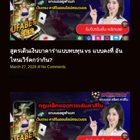
สูตรเดินเงินบาคาร่าแบบทบทุน vs แบบคงที่ อัน
ไหนเวิร์คกว่ากัน?
March 27, 2026
No Comments
Read More »