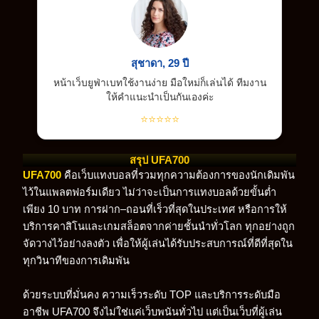
สุชาดา, 29 ปี
หน้าเว็บยูฟ่าเบทใช้งานง่าย มือใหม่ก็เล่นได้ ทีมงาน
ให้คำแนะนำเป็นกันเองค่ะ
⭐⭐⭐⭐⭐
สรุป UFA700
UFA700
คือเว็บแทงบอลที่รวมทุกความต้องการของนักเดิมพัน
ไว้ในแพลตฟอร์มเดียว ไม่ว่าจะเป็นการแทงบอลด้วยขั้นต่ำ
เพียง 10 บาท การฝาก–ถอนที่เร็วที่สุดในประเทศ หรือการให้
บริการคาสิโนและเกมสล็อตจากค่ายชั้นนำทั่วโลก ทุกอย่างถูก
จัดวางไว้อย่างลงตัว เพื่อให้ผู้เล่นได้รับประสบการณ์ที่ดีที่สุดใน
ทุกวินาทีของการเดิมพัน
ด้วยระบบที่มั่นคง ความเร็วระดับ TOP และบริการระดับมือ
อาชีพ UFA700 จึงไม่ใช่แค่เว็บพนันทั่วไป แต่เป็นเว็บที่ผู้เล่น