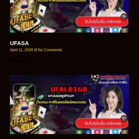
UFASA
April 11, 2026
No Comments
Read More »