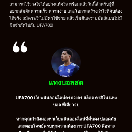
สามารถไว้วางใจได้อย่างแท้จริง พร้อมแล้ววันนี้สำหรับผู้ที่
อยากสัมผัสความเร็ว ความง่าย และโอกาสสร้างกำไรที่จับต้อง
ได้จริง สมัครฟรี ไม่มีค่าใช้จ่าย แล้วเริ่มต้นความมันส์แบบไม่มี
ขีดจำกัดไปกับ UFA700!
แทงบอลสด
UFA700 เว็บพนันออนไลน์ครบวงจร สล็อต คาสิโน แทง
บอล ที่เดียวจบ
หากคุณกำลังมองหาเว็บพนันออนไลน์ที่มั่นคง ปลอดภัย
และตอบโจทย์ครบทุกความต้องการ UFA700 คือทาง