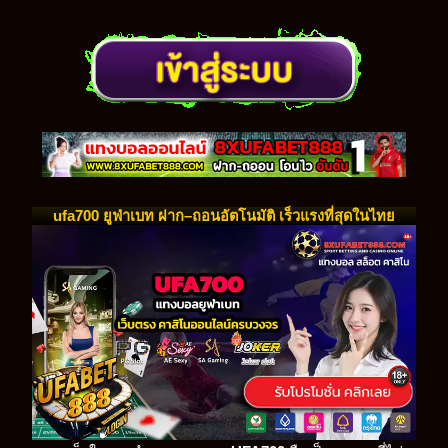
ufa700 ยูฟ่าเบท ฝาก–ถอนอัตโนมัติ เร็วแรงที่สุดในไทย