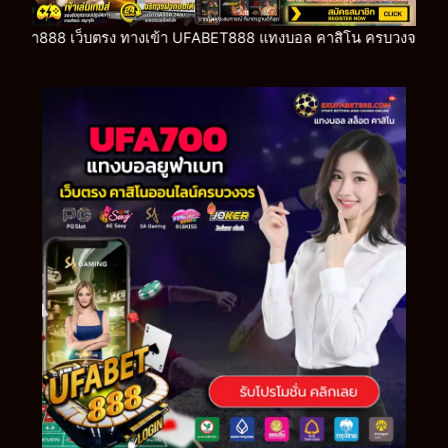
ง ทางเข้า UFABET888 แทงบอล คาสิโน ครบวงจร รวมลิงก์ทางเข้า ufabet