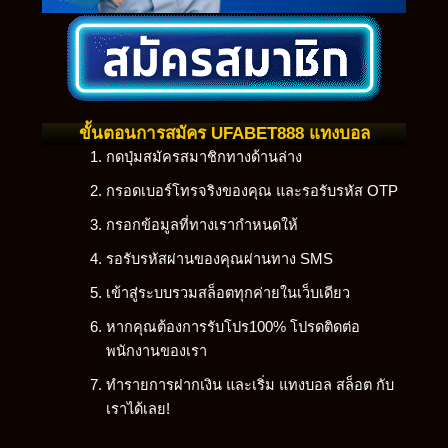
ขั้นตอนการสมัคร UFABET888 แทงบอล
กดปุ่มสมัครสมาชิกทางด้านล่าง
กรอดเบอร์โทรจริงของคุณ และรอรับรหัส OTP
กรอกข้อมูลที่ทางเรากำหนดให้
รอรับรหัสผ่านของคุณผ่านทาง SMS
เข้าสู่ระบบรวมสล็อตทุกค่ายในเว็บเดียว
หากคุณต้องการรับโปร100% โปรดติดต่อ
พนักงานของเรา
ทำรายการฝากเงิน และเริ่ม แทงบอล สล็อต กับ
เราได้เลย!