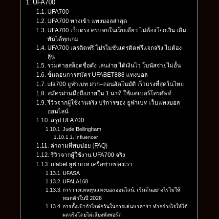
UFA700
UFA700
UFA700 ทางเข้า แทงบอลล่าสุด
UFA700 เว็บตรง ครบจบในเว็บเดียว ไม่ต้องโยกเงิน เดิม
พันได้ทุกเกม
UFA700 เครดิตฟรี โปรโมชั่นเครดิตฟรีแจกจริง ไม่ต้อง
ลุ้น
รวมค่ายสล็อตชื่อดัง เล่นง่าย ได้เงินไว โบนัสจ่ายไม่อั้น
ขั้นตอนการสมัคร UFABET888 แทงบอล
ufa700 ยูฟ่าเบท ฝาก–ถอนอัตโนมัติ เร็วแรงที่สุดในไทย
สมัครผ่านมือถือภายใน 1 นาที ใช้แค่เบอร์โทรศัพท์
รีวิวจากผู้ใช้งานจริง บริการของ ยูฟ่าเบท เว็บแทงบอล
ออนไลน์
สรุป UFA700
Jude Bellingham
Influencer
คำถามที่พบบ่อย (FAQ)
รีวิวจากผู้ใช้งาน UFA700 จริง
ufabet ยูฟ่าเบท เครือข่ายของเรา
UFASA
UFALA168
การวางแผนทุนแทงบอลออนไลน์: เริ่มต้นอย่างไรไม่ให้
หมดตัวในปี 2026
การตั้งเป้ากำไรต่อวันในการเล่นบาคาร่า ทำอย่างไรให้ได้
ผลจริงโดยไม่เสี่ยงพังพอร์ต