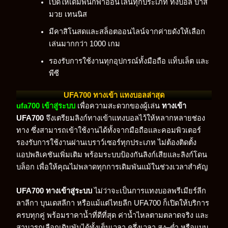
เปิดให้เดิมพันกีฬาออนไลน์ทุกประเภท ทั้งบอล บาส
มวย เทนนิส
มีคาสิโนสดและสล็อตออนไลน์จากค่ายดังให้เลือก
เล่นมากกว่า 1000 เกม
รองรับการใช้งานทุกอุปกรณ์ทั้งมือถือ แท็บเล็ต และ
พีซี
UFA700 ทางเข้า แทงบอลล่าสุด
ufa700 เข้าสู่ระบบ
เพื่อความสะดวกของผู้เล่น
ทางเข้า
UFA700
จึงเตรียมลิงก์ทางเข้าแทงบอลไว้ให้หลากหลายช่อง
ทาง ซึ่งสามารถเข้าใช้งานได้ทั้งจากมือถือและคอมพิวเตอร์
รองรับการใช้งานผ่านเบราว์เซอร์ทุกประเภท ไม่ต้องติดตั้ง
แอปพลิเคชันเพิ่มเติม พร้อมระบบป้องกันลิงก์เสียและลิงก์โดน
บล็อก เพื่อให้คุณไม่พลาดทุกการเดิมพันแม้ในช่วงเวลาสำคัญ
UFA700 ทางเข้าสู่ระบบ
ไม่ว่าจะเป็นการแทงบอลพรีเมียร์ลีก
ลาลีกา บุนเดสลีกา หรือแม้แต่ไทยลีก UFA700 ก็เปิดให้บริการ
ครบทุกคู่ พร้อมราคาน้ำที่ดีที่สุด ค่าน้ำไหลตามตลาดจริง และ
สามารถเลือกเดิมพันได้ทั้งเต็มเวลา ครึ่งเวลา สูง–ต่ำ หรือแบบ