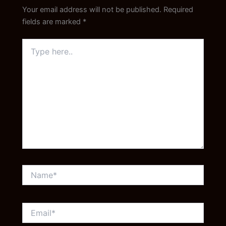
Your email address will not be published.
Required
fields are marked
*
Type
here..
Name*
Email*