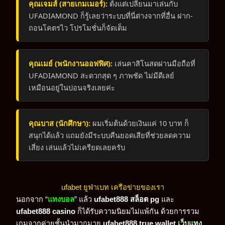
คุณเจมส์ (สายเกมเมอร์):
ตั้งแต่เปลี่ยนมาเล่นกับ
UFADIAMOND ก็รู้เลยว่าระบบที่นี่ต่างจากที่อื่น ฝาก-
ถอนโคตรไว โปรโมชั่นก็จัดเต็ม
คุณเมย์ (พนักงานออฟฟิศ):
เล่นคาสิโนสดผ่านมือถือที่
UFADIAMOND สะดวกสุด ๆ ภาพชัด ไม่มีดีเลย์
เหมือนอยู่ในบ่อนจริงเลยค่ะ
คุณบาส (นักศึกษา):
ผมเริ่มต้นด้วยเงินแค่ 10 บาท ก็
สนุกได้แล้ว แถมยังมีระบบคืนยอดเสียที่ช่วยลดความ
เสี่ยง เล่นแล้วไม่เครียดเลยครับ
ufabet ยูฟ่าเบท เครือข่ายของเรา
นอกจาก “
แทงบอล
” แล้ว
ufabet888 สล็อต pg
และ
ufabet888 casino
ก็ได้รับความนิยมไม่แพ้กัน ด้วยการรวม
เกมจากค่ายชั้นนำมากมาย
ufabet888 true wallet
เว็บแทง