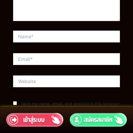
Name*
Email*
Website
Save my name, email, and website in this browser
for the next time I comment.