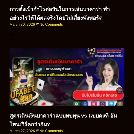
การตั้งเป้ากำไรต่อวันในการเล่นบาคาร่า ทำ
อย่างไรให้ได้ผลจริงโดยไม่เสี่ยงพังพอร์ต
March 30, 2026
No Comments
Read More »
สูตรเดินเงินบาคาร่าแบบทบทุน vs แบบคงที่ อัน
ไหนเวิร์คกว่ากัน?
March 27, 2026
No Comments