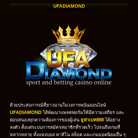
UFADIAMOND
ด้วยประสบการณ์ที่ยาวนานในวงการพนันออนไลน์
UFADIAMOND
ได้พัฒนาแพลตฟอร์มให้มีความเสถียร และ
ตอบสนองทุกความต้องการของผู้เล่น
ยูฟ่าเบท888
ได้อย่าง
ลงตัว ตั้งแต่ระบบการสมัครสมาชิกที่รวดเร็ว ไปจนถึงเกมที่
หลากหลาย ทั้งแทงบอล คาสิโน สล็อต และเกมยอดนิยมอื่น ๆ