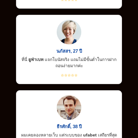
นภัสสร, 27 ปี
ที่นี่
ยูฟ่าเบท
แจกโบนัสจริง แถมไม่มีขั้นต่ำในการฝาก
ถอนง่ายมากค่ะ
⭐⭐⭐⭐⭐
ธีรศักดิ์, 38 ปี
ผมเคยลองหลายเว็บ แต่ระบบของ
ufabet
เสถียรที่สุด