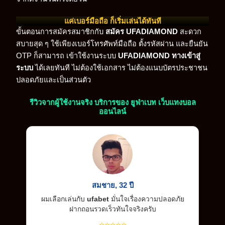
แค่เบอร์มือถือ ก็เริ่มเล่นได้ทันที
ขั้นตอนการสมัครสมาชิกกับ
สมัคร UFADIAMOND
สะดวก
สบายสุด ๆ ใช้เพียงเบอร์โทรศัพท์มือถือ ตั้งรหัสผ่าน และยืนยัน
OTP ก็สามารถ เข้าใช้งานระบบ
UFADIAMOND ทางเข้าสู่
ระบบ
ได้เลยทันที ไม่ต้องใช้เอกสาร ไม่ต้องแนบบัตรประชาชน
ปลอดภัยและเป็นส่วนตัว
รีวิวจากผู้ใช้งานจริง บริการของ ยูฟ่าเบท เว็บแทงบอล
ออนไลน์
สมชาย, 32 ปี
ผมเลือกเล่นกับ
ufabet
มั่นใจเรื่องความปลอดภัย
ฝากถอนรวดเร็วทันใจจริงครับ
⭐⭐⭐⭐⭐