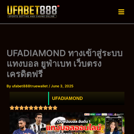
Skip
to
content
UFADIAMOND ทางเข้าสู่ระบบ
แทงบอล ยูฟ่าเบท เว็บตรง
เครดิตฟรี
By
ufabet888truewallet
/
June 3, 2025
UFADIAMOND