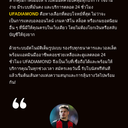
หากคุณกำลังมองหาเว็บพนันที่ครอบคลุมทุกบริการ ใช้งาน
ง่าย มีระบบที่มั่นคง และบริการตลอด 24 ชั่วโมง
UFADIAMOND
คือทางเลือกที่ตอบโจทย์ที่สุด ไม่ว่าจะ
เป็นการแทงบอลออนไลน์ เกมคาสิโน สล็อต หรือเกมยอดนิยม
อื่น ๆ ที่นี่มีให้คุณครบในเว็บเดียว โดยไม่ต้องโยกเงินหรือสลับ
บัญชีให้ยุ่งยาก
ด้วยระบบอัตโนมัติเต็มรูปแบบ รองรับทุกธนาคารและวอลเล็ต
พร้อมแอดมินมืออาชีพคอยช่วยเหลือและดูแลตลอด 24
ชั่วโมง UFADIAMOND จึงเป็นเว็บที่เชื่อถือได้และพร้อมให้
บริการคุณในทุกช่วงเวลา สมัครเลยวันนี้ รับโบนัสฟรีทันที
แล้วเริ่มต้นเส้นทางแห่งความสนุกและการลุ้นรางวัลไปพร้อม
กัน!