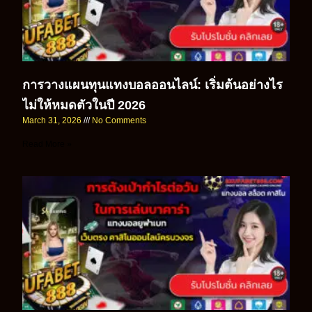
การวางแผนทุนแทงบอลออนไลน์: เริ่มต้นอย่างไร
ไม่ให้หมดตัวในปี 2026
March 31, 2026
No Comments
Read More »