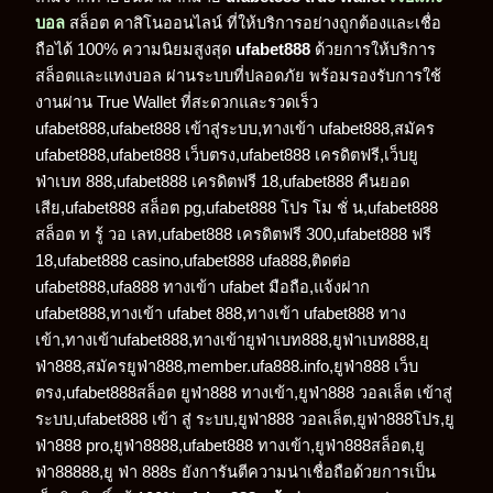
บอล
สล็อต คาสิโนออนไลน์ ที่ให้บริการอย่างถูกต้องและเชื่อ
ถือได้ 100% ความนิยมสูงสุด
ufabet888
ด้วยการให้บริการ
สล็อตและแทงบอล ผ่านระบบที่ปลอดภัย พร้อมรองรับการใช้
งานผ่าน True Wallet ที่สะดวกและรวดเร็ว
ufabet888,ufabet888 เข้าสู่ระบบ,ทางเข้า ufabet888,สมัคร
ufabet888,ufabet888 เว็บตรง,ufabet888 เครดิตฟรี,เว็บยู
ฟ่าเบท 888,ufabet888 เครดิตฟรี 18,ufabet888 คืนยอด
เสีย,ufabet888 สล็อต pg,ufabet888 โปร โม ชั่ น,ufabet888
สล็อต ท รู้ วอ เลท,ufabet888 เครดิตฟรี 300,ufabet888 ฟรี
18,ufabet888 casino,ufabet888 ufa888,ติดต่อ
ufabet888,ufa888 ทางเข้า ufabet มือถือ,แจ้งฝาก
ufabet888,ทางเข้า ufabet 888,ทางเข้า ufabet888 ทาง
เข้า,ทางเข้าufabet888,ทางเข้ายูฟ่าเบท888,ยูฟ่าเบท888,ยุ
ฟ่า888,สมัครยูฟ่า888,member.ufa888.info,ยูฟ่า888 เว็บ
ตรง,ufabet888สล็อต ยูฟ่า888 ทางเข้า,ยูฟ่า888 วอลเล็ต เข้าสู่
ระบบ,ufabet888 เข้า สู่ ระบบ,ยูฟ่า888 วอลเล็ต,ยูฟ่า888โปร,ยู
ฟ่า888 pro,ยูฟ่า8888,ufabet888 ทางเข้า,ยูฟ่า888สล็อต,ยู
ฟ่า88888,ยู ฟ่า 888s ยังการันตีความน่าเชื่อถือด้วยการเป็น