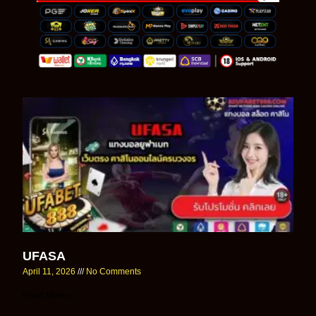
P
P
P
P
P
a
a
a
a
a
g
g
g
g
g
e
e
e
e
e
UFASA
April 11, 2026
No Comments
Read More »