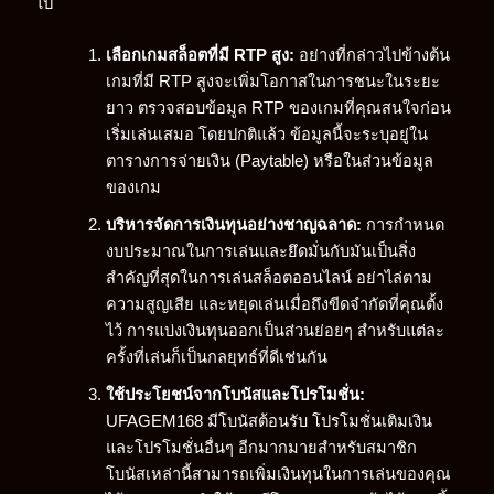
ไป
เลือกเกมสล็อตที่มี RTP สูง:
อย่างที่กล่าวไปข้างต้น
เกมที่มี RTP สูงจะเพิ่มโอกาสในการชนะในระยะ
ยาว ตรวจสอบข้อมูล RTP ของเกมที่คุณสนใจก่อน
เริ่มเล่นเสมอ โดยปกติแล้ว ข้อมูลนี้จะระบุอยู่ใน
ตารางการจ่ายเงิน (Paytable) หรือในส่วนข้อมูล
ของเกม
บริหารจัดการเงินทุนอย่างชาญฉลาด:
การกำหนด
งบประมาณในการเล่นและยึดมั่นกับมันเป็นสิ่ง
สำคัญที่สุดในการเล่นสล็อตออนไลน์ อย่าไล่ตาม
ความสูญเสีย และหยุดเล่นเมื่อถึงขีดจำกัดที่คุณตั้ง
ไว้ การแบ่งเงินทุนออกเป็นส่วนย่อยๆ สำหรับแต่ละ
ครั้งที่เล่นก็เป็นกลยุทธ์ที่ดีเช่นกัน
ใช้ประโยชน์จากโบนัสและโปรโมชั่น:
UFAGEM168 มีโบนัสต้อนรับ โปรโมชั่นเติมเงิน
และโปรโมชั่นอื่นๆ อีกมากมายสำหรับสมาชิก
โบนัสเหล่านี้สามารถเพิ่มเงินทุนในการเล่นของคุณ