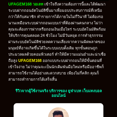
UFAGEM168 วอเลท
เข้าใจถึงความต้องการนี้และได้พัฒนา
ระบบฝากถอนอัตโนมัติขึ้นมาเพื่อมอบประสบการณ์ที่เหนือ
กว่าให้กับสมาชิก ทำรายการได้ภายในไม่กี่วินาที ไม่ต้องรอ
นานเหมือนระบบฝากถอนแบบเก่าที่ต้องผ่านคนกลาง ไม่ว่า
คุณจะต้องการฝากหรือถอนเงินเมื่อไหร่ ระบบอัตโนมัติพร้อม
ให้บริการคุณตลอด 24 ชั่วโมง ไม่มีวันหยุด การทำธุรกรรม
ผ่านระบบอัตโนมัติช่วยลดความเสี่ยงจากความผิดพลาดของ
มนุษย์ที่อาจเกิดขึ้นได้ในระบบแบบดั้งเดิม ทุกขั้นตอนถูก
ประมวลผลด้วยคอมพิวเตอร์ ทำให้มีความแม่นยำและน่าเชื่อ
ถือสูง
UFAGEM168
ออกแบบระบบฝากถอนให้มีขั้นตอนที่
เข้าใจง่าย ไม่ว่าคุณจะเป็นนักเดิมพันมือใหม่หรือมืออาชีพก็
สามารถใช้งานได้อย่างสะดวกสบาย เพียงไม่กี่คลิก คุณก็
สามารถทำรายการได้เสร็จสิ้น
รีวิวจากผู้ใช้งานจริง บริการของ ยูฟ่าเบท เว็บแทงบอล
ออนไลน์