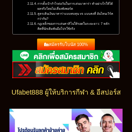
การตั้งเป้ากำไรต่อวันในการเล่นบาคาร่า ทำอย่างไรให้ได้
ผลจริงโดยไม่เสี่ยงพังพอร์ต
สูตรเดินเงินบาคาร่าแบบทบทุน vs แบบคงที่ อันไหนเวิร์ค
กว่ากัน?
กฎเหล็กของการเล่นคาสิโนให้รอดในระยะยาว: 7 หลัก
คิดที่นักเดิมพันมือโปรใช้จริง
สมัครรับโบนัส 100%
Ufabet888 ผู้ให้บริการกีฬา & อีสปอร์ส