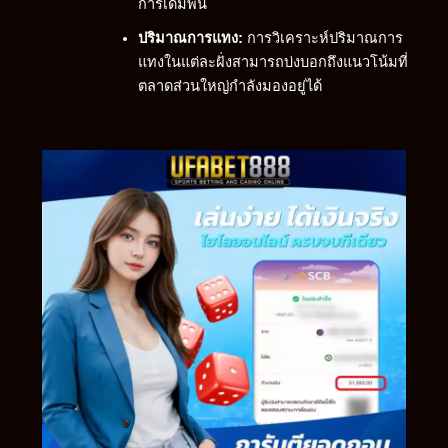
การเดิมพัน
ปริมาณการแทง:
การวิเคราะห์ปริมาณการ
แทงในแต่ละฝั่งสามารถบ่งบอกถึงแนวโน้มที่
ตลาดส่วนใหญ่กำลังมองอยู่ได้