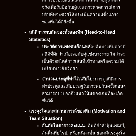
มีการปรับเปลี่ยนแผนการเล่นหรือผู้เล่นตัว
จริงเพื่อรับมือกับคู่แข่ง การคาดการณ์การ
ปรับทัพจะช่วยให้ประเมินความแข็งแกร่ง
ของทีมได้ดียิ่งขึ้น
สถิติการพบกันของทั้งสองทีม (Head-to-Head
Statistics)
ประวัติการแข่งขันย้อนหลัง:
ทีมบางทีมอาจมี
สถิติที่ดีกว่าเมื่อเจอกับคู่แข่งบางราย ไม่ว่าจะ
เป็นด้วยสไตล์การเล่นที่เข้าทางหรือความได้
เปรียบทางจิตวิทยา
จำนวนประตูที่ทำได้/เสียไป:
การดูสถิติการ
ทำประตูและเสียประตูในการพบกันครั้งก่อนๆ
สามารถบ่งบอกถึงแนวโน้มของเกมที่จะเกิด
ขึ้นได้
แรงจูงใจและสถานการณ์ของทีม (Motivation and
Team Situation)
อันดับในตารางคะแนน:
ทีมที่กำลังลุ้นแชมป์,
ลุ้นพื้นที่ยุโรป, หรือหนีตกชั้น ย่อมมีแรงจูงใจ