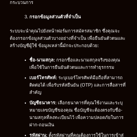
กระบวนการ
กรอกข้อมูลส่วนตัวที่จำเป็น
ระบบจะนำคุณไปยังหน้าฟอร์มการสมัครสมาชิก ซึ่งคุณจะ
ต้องกรอกข้อมูลส่วนตัวบางอย่างที่จำเป็น เพื่อยืนยันตัวตนและ
สร้างบัญชีผู้ใช้ ข้อมูลเหล่านี้มักจะประกอบด้วย:
ชื่อ-นามสกุล:
กรอกชื่อและนามสกุลจริงของคุณ
เพื่อใช้ในการยืนยันตัวตนและการทำธุรกรรม
เบอร์โทรศัพท์:
ระบุเบอร์โทรศัพท์มือถือที่สามารถ
ติดต่อได้ เพื่อรับรหัสยืนยัน (OTP) และการสื่อสารที่
สำคัญ
บัญชีธนาคาร:
เลือกธนาคารที่คุณใช้งานและระบุ
หมายเลขบัญชีของคุณ ชื่อบัญชีจะต้องตรงกับชื่อ-
นามสกุลที่ลงทะเบียนไว้ เพื่อความปลอดภัยในการ
ฝาก-ถอนเงิน
รหัสผ่าน:
ตั้งรหัสผ่านที่คุณต้องการใช้ในการเข้าสู่