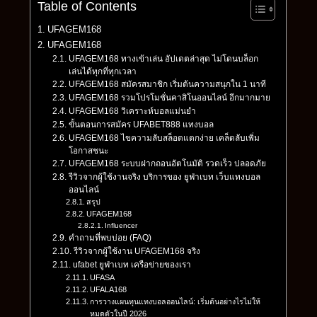
Table of Contents
UFAGEM168
UFAGEM168
UFAGEM168 ทางเข้าเล่น อัปเดตล่าสุด ไม่โดนบล็อก
เล่นได้ทุกที่ทุกเวลา
UFAGEM168 สมัครสมาชิก เริ่มต้นความสนุกใน 1 นาที
UFAGEM168 รวมโปรโมชั่นคาสิโนออนไลน์ อีกมากมาย
UFAGEM168 วิเคราะห์บอลแม่นยำ
ขั้นตอนการสมัคร UFABET888 แทงบอล
UFAGEM168 ไขความลับสล็อตแตกง่าย เคล็ดลับเพิ่ม
โอกาสชนะ
UFAGEM168 ระบบฝากถอนอัตโนมัติ รวดเร็ว ปลอดภัย
รีวิวจากผู้ใช้งานจริง บริการของ ยูฟ่าเบท เว็บแทงบอล
ออนไลน์
สรุป
UFAGEM168
Influencer
คำถามที่พบบ่อย (FAQ)
รีวิวจากผู้ใช้งาน UFAGEM168 จริง
ufabet ยูฟ่าเบท เครือข่ายของเรา
UFASA
UFALA168
การวางแผนทุนแทงบอลออนไลน์: เริ่มต้นอย่างไรไม่ให้
หมดตัวในปี 2026