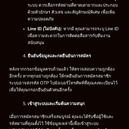
ระบบ ควรเลือกรหัสผ่านที่คาดเดายากและประกอบ
ด้วยตัวอักษร ตัวเลข และสัญลักษณ์พิเศษ เพื่อเพิ่ม
ความปลอดภัย
Line ID (ไม่บังคับ):
หากมี คุณสามารถระบุ Line ID
เพื่อความสะดวกในการติดต่อสื่อสารกับทีมงาน
สนับสนุน
ยืนยันข้อมูลและกดยืนยันการสมัคร
หลังจากกรอกข้อมูลครบถ้วนแล้ว ให้ตรวจสอบความถูกต้อง
อีกครั้ง หากทุกอย่างถูกต้อง ให้กดยืนยันการสมัครสมาชิก
ระบบอาจส่งรหัส OTP ไปยังเบอร์โทรศัพท์ที่คุณลงทะเบียนไว้
เพื่อให้คุณกรอกยืนยันตัวตนอีกครั้ง
เข้าสู่ระบบและเริ่มต้นความสนุก
เมื่อการสมัครสมาชิกเสร็จสมบูรณ์ คุณจะได้รับชื่อผู้ใช้และ
รหัสผ่านที่คุณตั้งไว้ ใช้ข้อมูลเหล่านี้เพื่อเข้าสู่ระบบ