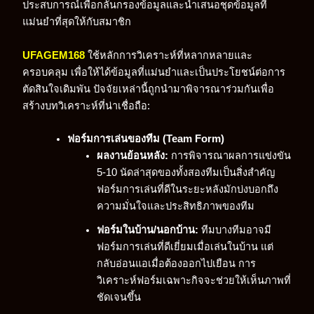
ประสบการณ์เพื่อกลั่นกรองข้อมูลและนำเสนอชุดข้อมูลที่
แม่นยำที่สุดให้กับสมาชิก
UFAGEM168
ใช้หลักการวิเคราะห์ที่หลากหลายและ
ครอบคลุม เพื่อให้ได้ข้อมูลที่แม่นยำและเป็นประโยชน์ต่อการ
ตัดสินใจเดิมพัน ปัจจัยเหล่านี้ถูกนำมาพิจารณาร่วมกันเพื่อ
สร้างบทวิเคราะห์ที่น่าเชื่อถือ:
ฟอร์มการเล่นของทีม (Team Form)
ผลงานย้อนหลัง:
การพิจารณาผลการแข่งขัน
5-10 นัดล่าสุดของทั้งสองทีมเป็นสิ่งสำคัญ
ฟอร์มการเล่นที่ดีในระยะหลังมักบ่งบอกถึง
ความมั่นใจและประสิทธิภาพของทีม
ฟอร์มในบ้าน/นอกบ้าน:
ทีมบางทีมอาจมี
ฟอร์มการเล่นที่ดีเยี่ยมเมื่อเล่นในบ้าน แต่
กลับอ่อนแอเมื่อต้องออกไปเยือน การ
วิเคราะห์ฟอร์มเฉพาะกิจจะช่วยให้เห็นภาพที่
ชัดเจนขึ้น