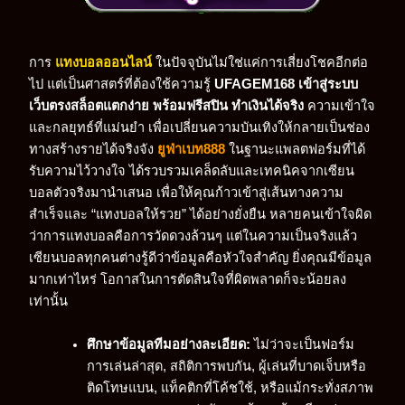
การ
แทงบอลออนไลน์
ในปัจจุบันไม่ใช่แค่การเสี่ยงโชคอีกต่อ
ไป แต่เป็นศาสตร์ที่ต้องใช้ความรู้
UFAGEM168
เข้าสู่ระบบ
เว็บตรงสล็อตแตกง่าย พร้อมฟรีสปิน ทำเงินได้จริง
ความเข้าใจ
และกลยุทธ์ที่แม่นยำ เพื่อเปลี่ยนความบันเทิงให้กลายเป็นช่อง
ทางสร้างรายได้จริงจัง
ยูฟ่าเบท888
ในฐานะแพลตฟอร์มที่ได้
รับความไว้วางใจ ได้รวบรวมเคล็ดลับและเทคนิคจากเซียน
บอลตัวจริงมานำเสนอ เพื่อให้คุณก้าวเข้าสู่เส้นทางความ
สำเร็จและ “แทงบอลให้รวย” ได้อย่างยั่งยืน หลายคนเข้าใจผิด
ว่าการแทงบอลคือการวัดดวงล้วนๆ แต่ในความเป็นจริงแล้ว
เซียนบอลทุกคนต่างรู้ดีว่าข้อมูลคือหัวใจสำคัญ ยิ่งคุณมีข้อมูล
มากเท่าไหร่ โอกาสในการตัดสินใจที่ผิดพลาดก็จะน้อยลง
เท่านั้น
ศึกษาข้อมูลทีมอย่างละเอียด:
ไม่ว่าจะเป็นฟอร์ม
การเล่นล่าสุด, สถิติการพบกัน, ผู้เล่นที่บาดเจ็บหรือ
ติดโทษแบน, แท็คติกที่โค้ชใช้, หรือแม้กระทั่งสภาพ