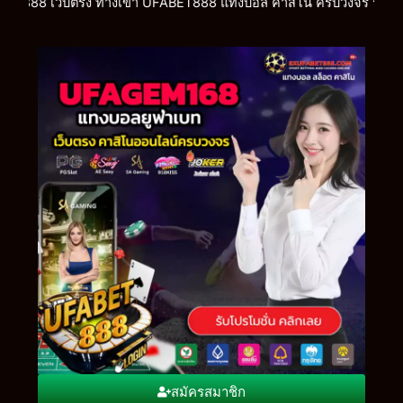
 ทางเข้า UFABET888 แทงบอล คาสิโน ครบวงจร รวมลิงก์ทางเข้า ufabet
สมัครสมาชิก