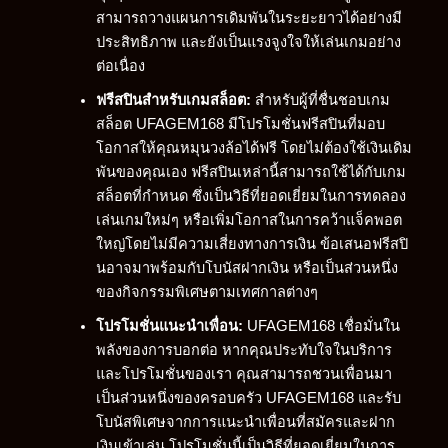
สามารถวางแผนการเดิมพันในระยะยาวได้อย่างมี
ประสิทธิภาพ และยังเป็นแรงจูงใจให้เล่นเกมอย่าง
ต่อเนื่อง
ฟรีสปินสำหรับเกมสล็อต:
สำหรับผู้ที่ชื่นชอบเกม
สล็อต UFAGEM168 มีโปรโมชั่นฟรีสปินที่มอบ
โอกาสให้คุณหมุนวงล้อได้ฟรี โดยไม่ต้องใช้เงินเดิม
พันของคุณเอง ฟรีสปินเหล่านี้สามารถใช้ได้กับเกม
สล็อตที่กำหนด ซึ่งเป็นวิธีที่ยอดเยี่ยมในการทดลอง
เล่นเกมใหม่ๆ หรือเพิ่มโอกาสในการคว้าแจ็คพอต
ใหญ่โดยไม่มีความเสี่ยงทางการเงิน ข้อเสนอฟรีสปิ
นอาจมาพร้อมกับโบนัสฝากเงิน หรือเป็นส่วนหนึ่ง
ของกิจกรรมพิเศษตามเทศกาลต่างๆ
โปรโมชั่นแนะนำเพื่อน:
UFAGEM168 เชื่อมั่นใน
พลังของการบอกต่อ หากคุณประทับใจในบริการ
และโปรโมชั่นของเรา คุณสามารถชวนเพื่อนมา
เป็นส่วนหนึ่งของครอบครัว UFAGEM168 และรับ
โบนัสพิเศษจากการแนะนำเพื่อนที่สมัครและฝาก
เงินเข้าเล่น โปรโมชั่นนี้เป็นวิธีที่ยอดเยี่ยมในการ