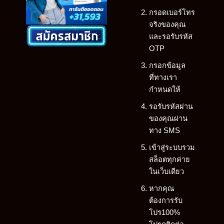
กรอดเบอร์โทร
จริงของคุณ
และรอรับรหัส
OTP
กรอกข้อมูล
ที่ทางเรา
กำหนดให้
รอรับรหัสผ่าน
ของคุณผ่าน
ทาง SMS
เข้าสู่ระบบรวม
สล็อตทุกค่าย
ในเว็บเดียว
หากคุณ
ต้องการรับ
โปร100%