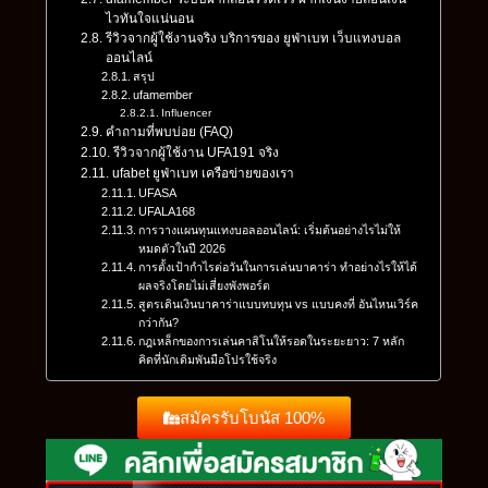
ไวทันใจแน่นอน
รีวิวจากผู้ใช้งานจริง บริการของ ยูฟ่าเบท เว็บแทงบอล
ออนไลน์
สรุป
ufamember
Influencer
คำถามที่พบบ่อย (FAQ)
รีวิวจากผู้ใช้งาน UFA191 จริง
ufabet ยูฟ่าเบท เครือข่ายของเรา
UFASA
UFALA168
การวางแผนทุนแทงบอลออนไลน์: เริ่มต้นอย่างไรไม่ให้
หมดตัวในปี 2026
การตั้งเป้ากำไรต่อวันในการเล่นบาคาร่า ทำอย่างไรให้ได้
ผลจริงโดยไม่เสี่ยงพังพอร์ต
สูตรเดินเงินบาคาร่าแบบทบทุน vs แบบคงที่ อันไหนเวิร์ค
กว่ากัน?
กฎเหล็กของการเล่นคาสิโนให้รอดในระยะยาว: 7 หลัก
คิดที่นักเดิมพันมือโปรใช้จริง
สมัครรับโบนัส 100%