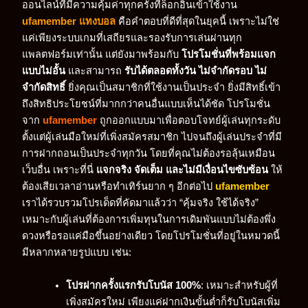
ออนไลน์ที่มีความคุ้มค่าทุกครั้งที่ล็อกอินเข้าใช้งาน
ufamember แทงบอล
คือคำตอบที่ดีที่สุดในยุคนี้ เพราะไม่ใช่
แค่เพียงระบบเกมที่เสถียรและรองรับการเล่นผ่านทุก
แพลตฟอร์มเท่านั้น แต่ยังมาพร้อมกับ
โปรโมชั่นที่พร้อมแจก
แบบไม่อั้น
และสามารถ
รับได้ตลอดทั้งวัน ไม่จำกัดรอบ ไม่
จำกัดสิทธิ์
ยิ่งคุณเป็นสมาชิกที่ใช้งานเป็นประจำ ยิ่งมีสิทธิ์เข้า
ถึงสิทธิประโยชน์ที่มากกว่าคนอื่นแบบเห็นได้ชัด โปรโมชั่น
จาก
ufamember
ถูกออกแบบมาเพื่อตอบโจทย์ผู้เล่นทุกระดับ
ตั้งแต่ผู้เล่นมือใหม่ที่เพิ่งสมัครสมาชิก ไปจนถึงผู้เล่นประจำที่มี
การฝากถอนเป็นประจำทุกวัน โดยที่คุณไม่ต้องรอลุ้นเหมือน
เว็บอื่น เพราะที่นี่
แจกจริง จัดเต็ม และไม่มีเงื่อนไขซับซ้อน
ให้
ต้องเสียเวลาอ่านหรือทำเทิร์นยาก ๆ อีกต่อไป
ufamember
เราได้รวบรวมโปรเด็ดที่คัดมาแล้วว่า “คุ้มจริง ใช้ได้จริง”
เหมาะกับผู้เล่นที่ต้องการเพิ่มทุนในการเดิมพันแบบไม่ต้องพึ่ง
ดวงหรือรอแค่มือขึ้นอย่างเดียว โดยโปรโมชั่นที่อยู่ในหมวดนี้
มีหลากหลายรูปแบบ เช่น:
โปรฝากครั้งแรกรับโบนัส 100%
: เหมาะสำหรับผู้ที่
เพิ่งสมัครใหม่ เพียงแค่ฝากเงินขั้นต่ำก็รับโบนัสเพิ่ม