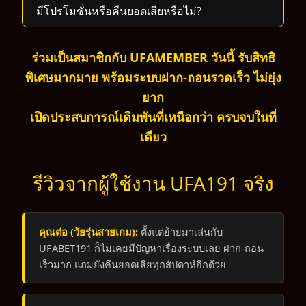
มีโปรโมชั่นหรือคืนยอดเสียหรือไม่?
ตอน สมัครได้ทันที
มีครบ! ทั้งโปรโมชั่นสมาชิกใหม่ ระบบคืนยอดเสียราย
วัน รายสัปดาห์
ร่วมเป็นสมาชิกกับ UFAMEMBER วันนี้ รับสิทธิ
พิเศษมากมาย พร้อมระบบฝาก-ถอนรวดเร็ว ไม่ยุ่ง
ยาก
เปิดประสบการณ์เดิมพันที่เหนือกว่า ครบจบในที่
เดียว
รีวิวจากผู้ใช้งาน UFA191 จริง
คุณต่อ (วัยรุ่นสายเกม):
ตั้งแต่ย้ายมาเล่นกับ
UFABET191 ก็ไม่เคยมีปัญหาเรื่องระบบเลย ฝาก-ถอน
เร็วมาก แถมยังคืนยอดเสียทุกสัปดาห์อีกด้วย