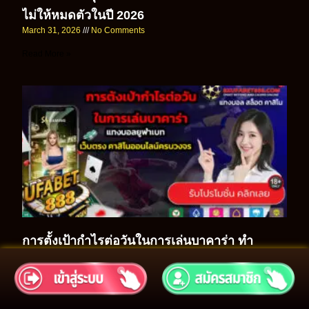
ไม่ให้หมดตัวในปี 2026
March 31, 2026
No Comments
Read More »
การตั้งเป้ากำไรต่อวันในการเล่นบาคาร่า ทำ
อย่างไรให้ได้ผลจริงโดยไม่เสี่ยงพังพอร์ต
March 30, 2026
No Comments
Read More »