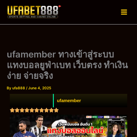
Skip
to
content
ufamember ทางเข้าสู่ระบบ
แทงบอลยูฟ่าเบท เว็บตรง ทำเงิน
ง่าย จ่ายจริง
By
ufa888
/
June 4, 2025
ufamember