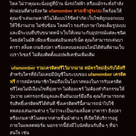
ไหล ไม่ว่าคุณจะนั่งอยู่ที่บ้าน นั่งรถไฟฟ้า หรือแม้กระทั่งกำลัง
พักผ่อนที่ต่างจังหวัด
ufamember ทางเข้าสู่ระบบ
ก็พร้อมให้
คุณเข้าเล่นเกมคาสิโนได้แบบไร้ขีดจำกัด เว็บไซต์ถูกออกแบบ
ให้ใช้งานง่าย ไม่ซับซ้อน โหลดไว รองรับภาษาไทยเต็มรูปแบบ
และมีระบบที่ปรับขนาดหน้าเว็บให้เหมาะกับอุปกรณ์แต่ละชนิด
โดยอัตโนมัติ
เพียงเชื่อมต่ออินเทอร์เน็ต คุณก็สามารถเล่นบา
คาร่า สล็อต เกมยิงปลา หรือแทงบอลออนไลน์ได้ทันทีผ่านเว็บ
เบราว์เซอร์ ไม่ต้องติดตั้งแอปพลิเคชันเพิ่มเติม
ufamember รวมเครดิตฟรีไว้มากมาย สมัครใหม่ลุ้นรับได้ฟรี
สำหรับใครที่ยังไม่เคยมีบัญชีในระบบของ
ufamember เครดิต
ฟรี
การสมัครสมาชิกใหม่ถือเป็นโอกาสทองในการรับเครดิต
ฟรีโดยไม่มีเงื่อนไขที่ยุ่งยาก ไม่ต้องแชร์ ไม่ต้องทำกิจกรรมให้
วุ่นวาย แค่กรอกข้อมูลและยืนยันเบอร์มือถือ คุณก็สามารถกด
รับสิทธิ์เครดิตฟรีได้ทันที ซึ่งเครดิตฟรีนี้สามารถนำไปใช้
ทดลองเล่นเกมต่าง ๆ ไม่ว่าจะเป็นเกมสล็อต บาคาร่า ยิงปลา
หรือเกมคาสิโนสดจากค่ายชั้นนำต่าง ๆ ที่เปิดให้บริการอยู่
ภายในแพลตฟอร์ม นอกจากนี้ยังมีโบนัสต้อนรับอื่น ๆ ที่น่า
สนใจ เช่น