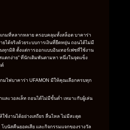
เกมที่หลากหลาย ครอบคลุมทั้งสล็อต บาคาร่า
ายได้จริงด้วยระบบการเงินที่ยืดหยุ่น ถอนได้ไม่มี
นทุกมิติ ตั้งแต่การออกแบบอินเทอร์เฟซที่ใช้งาน
แตกง่าย” ที่นักเดิมพันตามหา หนึ่งในจุดแข็ง
ต์
นเกมไพ่บาคาร่า UFAMON มีให้คุณเลือกครบทุก
ะวอลเล็ท ถอนได้ไม่มีขั้นต่ำ เหมาะกับผู้เล่น
ช้งานได้อย่างเสถียร ลื่นไหล ไม่มีสะดุด
ฟรี โบนัสคืนยอดเสีย และกิจกรรมแจกของรางวัล