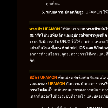
ทุกเดือน
ระบบความปลอดภัยสูง:
UFAMON ให้ค
ทางเข้า UFAMON
ได้พัฒนา
ระบบทางเข้าเล่นให
สมาร์ตโฟน แท็บเล็ต และอุปกรณ์พกพาทุกชนิด
ระบบยังมีการปรับ UI/UX ให้ใช้งานง่าย เหมาะกั
อย่างลื่นไหล
ทั้งบน Android, iOS และ Windo
อาการค้างหรือกระตุกระหว่างการใช้งาน และที่
คิด
สมัคร UFAMON
คือแพลตฟอร์มเดิมพันออนไลน์
จุดเด่นของ
UFAMON
คือความมั่นคงทางการเงิน
การเริ่มต้น
ตั้งแต่ขั้นตอนแรกของการสมัคร หล
เหล่านั้นออกไปด้วยระบบที่รวดเร็ว และปลอดภัย