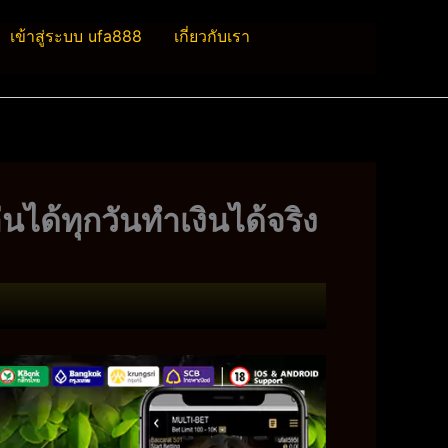
เข้าสู่ระบบ ufa888
เกี่ยวกับเรา
ได้ทุกวันทำเงินได้จริง