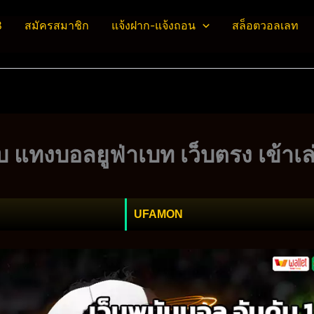
8
สมัครสมาชิก
แจ้งฝาก-แจ้งถอน
สล็อตวอลเลท
แทงบอลยูฟ่าเบท เว็บตรง เข้าเล่น
UFAMON