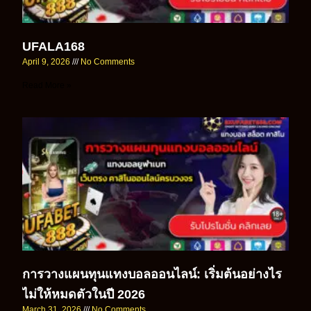
UFALA168
April 9, 2026
No Comments
Read More »
การวางแผนทุนแทงบอลออนไลน์: เริ่มต้นอย่างไร
ไม่ให้หมดตัวในปี 2026
March 31, 2026
No Comments