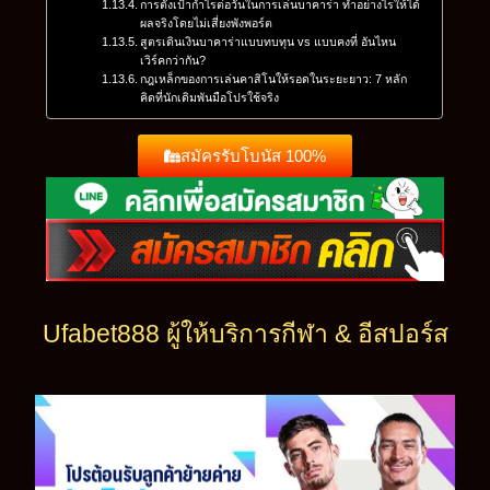
การตั้งเป้ากำไรต่อวันในการเล่นบาคาร่า ทำอย่างไรให้ได้
ผลจริงโดยไม่เสี่ยงพังพอร์ต
สูตรเดินเงินบาคาร่าแบบทบทุน vs แบบคงที่ อันไหน
เวิร์คกว่ากัน?
กฎเหล็กของการเล่นคาสิโนให้รอดในระยะยาว: 7 หลัก
คิดที่นักเดิมพันมือโปรใช้จริง
สมัครรับโบนัส 100%
Ufabet888 ผู้ให้บริการกีฬา & อีสปอร์ส