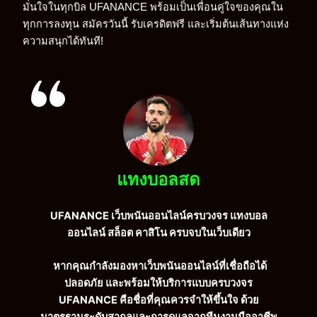
มั่นใจในทุกบิล UFANANCE พร้อมเป็นเพื่อนคู่ใจของคุณใน
ทุกการลงทุน สมัครวันนี้ รับเครดิตฟรี และเริ่มต้นเส้นทางแห่ง
ความสนุกได้ทันที!
แทงบอลสด
UFANANCE เว็บพนันออนไลน์ครบวงจร แทงบอล
ออนไลน์ สล็อต คาสิโน ครบจบในเว็บเดียว
หากคุณกำลังมองหาเว็บพนันออนไลน์ที่เชื่อถือได้
ปลอดภัย และพร้อมให้บริการแบบครบวงจร
UFANANCE คือชื่อที่คุณควรจำให้ขึ้นใจ ด้วย
มาตรฐานระดับสากลและการดูแลจากทีมงานมืออาชีพ