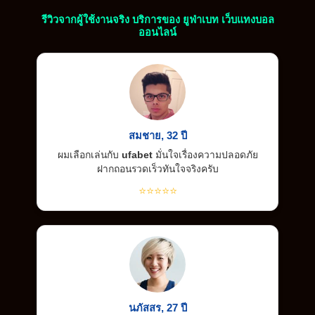
รีวิวจากผู้ใช้งานจริง บริการของ ยูฟ่าเบท เว็บแทงบอล
ออนไลน์
สมชาย, 32 ปี
ผมเลือกเล่นกับ
ufabet
มั่นใจเรื่องความปลอดภัย
ฝากถอนรวดเร็วทันใจจริงครับ
⭐⭐⭐⭐⭐
นภัสสร, 27 ปี