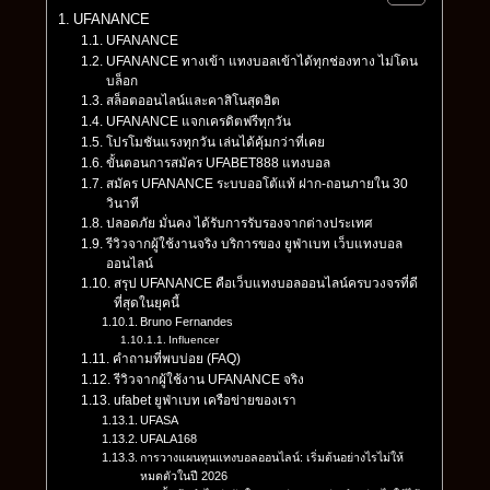
UFANANCE
UFANANCE
UFANANCE ทางเข้า แทงบอลเข้าได้ทุกช่องทาง ไม่โดน
บล็อก
สล็อตออนไลน์และคาสิโนสุดฮิต
UFANANCE แจกเครดิตฟรีทุกวัน
โปรโมชันแรงทุกวัน เล่นได้คุ้มกว่าที่เคย
ขั้นตอนการสมัคร UFABET888 แทงบอล
สมัคร UFANANCE ระบบออโต้แท้ ฝาก-ถอนภายใน 30
วินาที
ปลอดภัย มั่นคง ได้รับการรับรองจากต่างประเทศ
รีวิวจากผู้ใช้งานจริง บริการของ ยูฟ่าเบท เว็บแทงบอล
ออนไลน์
สรุป UFANANCE คือเว็บแทงบอลออนไลน์ครบวงจรที่ดี
ที่สุดในยุคนี้
Bruno Fernandes
Influencer
คำถามที่พบบ่อย (FAQ)
รีวิวจากผู้ใช้งาน UFANANCE จริง
ufabet ยูฟ่าเบท เครือข่ายของเรา
UFASA
UFALA168
การวางแผนทุนแทงบอลออนไลน์: เริ่มต้นอย่างไรไม่ให้
หมดตัวในปี 2026