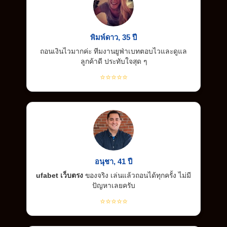
พิมพ์ดาว, 35 ปี
ถอนเงินไวมากค่ะ ทีมงานยูฟ่าเบทตอบไวและดูแล
ลูกค้าดี ประทับใจสุด ๆ
⭐⭐⭐⭐⭐
อนุชา, 41 ปี
ufabet เว็บตรง
ของจริง เล่นแล้วถอนได้ทุกครั้ง ไม่มี
ปัญหาเลยครับ
⭐⭐⭐⭐⭐