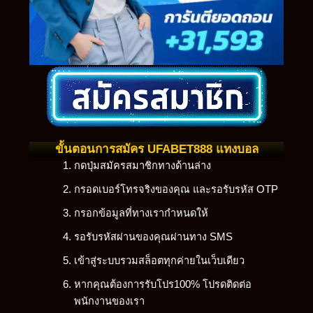
ขั้นตอนการสมัคร UFABET888 แทงบอล
กดปุ่มสมัครสมาชิกทางด้านล่าง
กรอดเบอร์โทรจริงของคุณ และรอรับรหัส OTP
กรอกข้อมูลที่ทางเรากำหนดให้
รอรับรหัสผ่านของคุณผ่านทาง SMS
เข้าสู่ระบบรวมสล็อตทุกค่ายในเว็บเดียว
หากคุณต้องการรับโปร100% โปรดติดต่อ
พนักงานของเรา