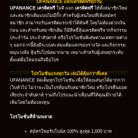
UFANANCE แจกเครดิตฟรีทุกวัน
UFANANCE เครดิตฟรี
ใจดี แจก
เครดิตฟรี
ให้ทั้งสมาชิกใหม่
และสมาชิกเดิมแบบไม่มีกั๊ก สำหรับผู้เล่นใหม่ที่เพิ่งสมัคร
สมาชิก สามารถรับเครดิตแรกเข้าได้ทันที โดยไม่ต้องฝากเงิน
ก่อน และสำหรับสมาชิกเดิม ก็มีสิทธิ์ลุ้นเครดิตฟรีจากกิจกรรม
ประจำวัน ประจำสัปดาห์ หรือโปรโมชั่นพิเศษตามเทศกาลต่าง
ๆ
นอกจากนี้ยังมีระบบสะสมแต้มแลกของรางวัล และกิจกรรม
หมุนวงล้อ ลุ้นรับโบนัสมากมาย เหมาะสำหรับผู้เล่นทุกระดับ
ตั้งแต่มือใหม่จนถึงมือโปร
โปรโมชันแรงทุกวัน เล่นได้คุ้มกว่าที่เคย
UFANANCE จัดเต็มทุกโปรโมชัน เพื่อให้คุณสนุกได้มากกว่า
เว็บทั่วไป ไม่ว่าจะเป็นโปรต้อนรับสมาชิกใหม่ หรือโปรคืนยอด
เสียประจำสัปดาห์ รวมถึงโปรแนะนำเพื่อนที่ให้คุณมีรายได้
เพิ่มโดยไม่ต้องลงทุน
โปรโมชั่นที่ห้ามพลาด
สมัครใหม่รับโบนัส 100% สูงสุด 1,000 บาท