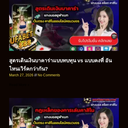
สูตรเดินเงินบาคาร่าแบบทบทุน vs แบบคงที่ อัน
ไหนเวิร์คกว่ากัน?
March 27, 2026
No Comments
Read More »