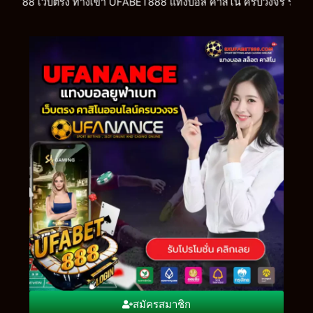
างเข้า UFABET888 แทงบอล คาสิโน ครบวงจร รวมลิงก์ทางเข้า ufabet888
สมัครสมาชิก