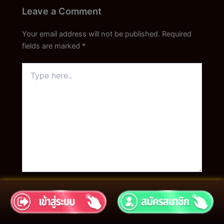
Leave a Comment
Your email address will not be published.
Required
fields are marked
*
Type
here..
Name*