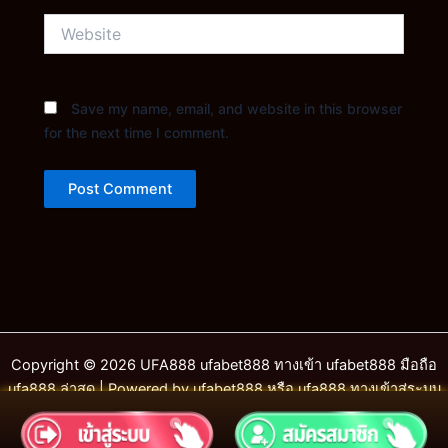
Website
Save my name, email, and website in this browser
for the next time I comment.
Copyright © 2026 UFA888 ufabet888 ทางเข้า ufabet888 มือถือ
ufa888 ล่าสุด | Powered by ufabet888 หรือ ufa888 ทางเข้าสู่ระบบ
แทงบอล ลิขสิทธิ์แท้ 100% ✅ ทางเข้า ufabet888 เข้าสู่ระบบได้ทุก
อุปกรณ์ แทงบอลออนไลน์ เว็บบอลอันดับ 1