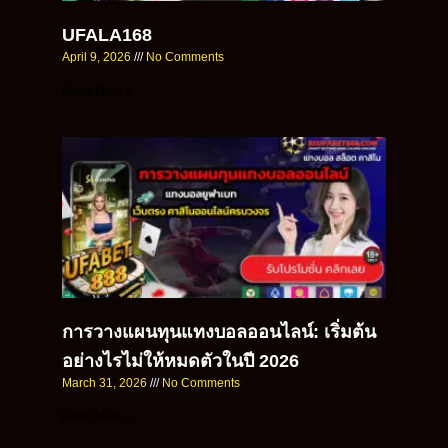
UFALA168
April 9, 2026
No Comments
Read More »
การวางแผนทุนแทงบอลออนไลน์: เริ่มต้น
อย่างไรไม่ให้หมดตัวในปี 2026
March 31, 2026
No Comments
Read More »