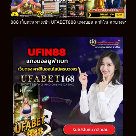
 ทางเข้า UFABET888 แทงบอล คาสิโน ครบวงจร รวมลิงก์ทางเข้า ufabet8