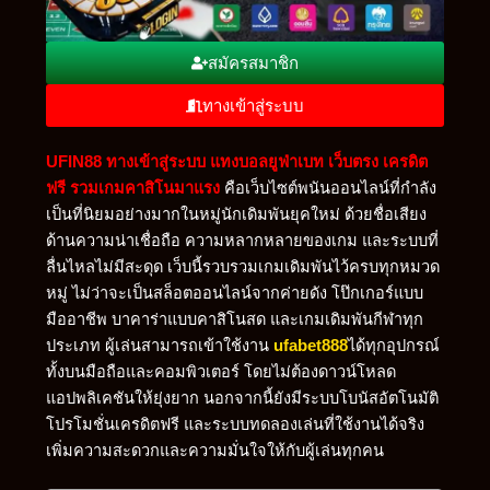
สมัครสมาชิก
ทางเข้าสู่ระบบ
UFIN88 ทางเข้าสู่ระบบ แทงบอลยูฟ่าเบท เว็บตรง เครดิต
ฟรี รวมเกมคาสิโนมาแรง
คือเว็บไซต์พนันออนไลน์ที่กำลัง
เป็นที่นิยมอย่างมากในหมู่นักเดิมพันยุคใหม่ ด้วยชื่อเสียง
ด้านความน่าเชื่อถือ ความหลากหลายของเกม และระบบที่
ลื่นไหลไม่มีสะดุด เว็บนี้รวบรวมเกมเดิมพันไว้ครบทุกหมวด
หมู่ ไม่ว่าจะเป็นสล็อตออนไลน์จากค่ายดัง โป๊กเกอร์แบบ
มืออาชีพ บาคาร่าแบบคาสิโนสด และเกมเดิมพันกีฬาทุก
ประเภท ผู้เล่นสามารถเข้าใช้งาน
ufabet888
ได้ทุกอุปกรณ์
ทั้งบนมือถือและคอมพิวเตอร์ โดยไม่ต้องดาวน์โหลด
แอปพลิเคชันให้ยุ่งยาก นอกจากนี้ยังมีระบบโบนัสอัตโนมัติ
โปรโมชั่นเครดิตฟรี และระบบทดลองเล่นที่ใช้งานได้จริง
เพิ่มความสะดวกและความมั่นใจให้กับผู้เล่นทุกคน