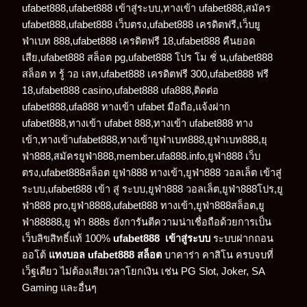
ufabet888,ufabet888 เข้าสู่ระบบ,ทางเข้า ufabet888,สมัคร
ufabet888,ufabet888 เว็บตรง,ufabet888 เครดิตฟรี,เว็บยู
ฟ่าเบท 888,ufabet888 เครดิตฟรี 18,ufabet888 คืนยอด
เสีย,ufabet888 สล็อต pg,ufabet888 โปร โม ชั่ น,ufabet888
สล็อต ท รู้ วอ เลท,ufabet888 เครดิตฟรี 300,ufabet888 ฟรี
18,ufabet888 casino,ufabet888 ufa888,ติดต่อ
ufabet888,ufa888 ทางเข้า ufabet มือถือ,แจ้งฝาก
ufabet888,ทางเข้า ufabet 888,ทางเข้า ufabet888 ทาง
เข้า,ทางเข้าufabet888,ทางเข้ายูฟ่าเบท888,ยูฟ่าเบท888,ยุ
ฟ่า888,สมัครยูฟ่า888,member.ufa888.info,ยูฟ่า888 เว็บ
ตรง,ufabet888สล็อต ยูฟ่า888 ทางเข้า,ยูฟ่า888 วอลเล็ต เข้าสู่
ระบบ,ufabet888 เข้า สู่ ระบบ,ยูฟ่า888 วอลเล็ต,ยูฟ่า888โปร,ยู
ฟ่า888 pro,ยูฟ่า8888,ufabet888 ทางเข้า,ยูฟ่า888สล็อต,ยู
ฟ่า88888,ยู ฟ่า 888s ยังการันตีความน่าเชื่อถือด้วยการเป็น
เว็บลิขสิทธิ์แท้ 100%
ufabet888 เข้าสู่ระบบ
ระบบฝากถอน
ออโต้
แทงบอล
ufabet888 สล็อต
บาคาร่า คาสิโน ครบจบที่
เว็ฐเดียว ไม่ต้องเสียเวลาโยกเงิน เช่น PG Slot, Joker, SA
Gaming และอื่นๆ