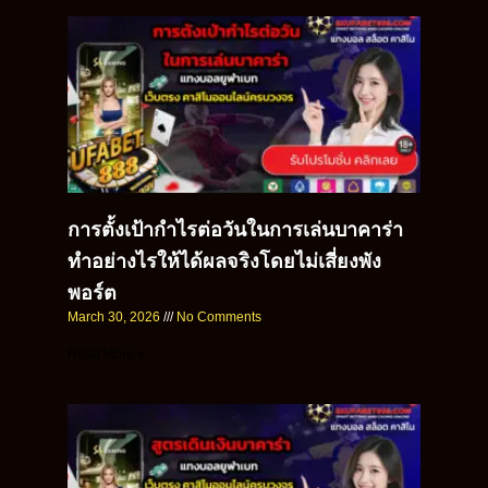
การตั้งเป้ากำไรต่อวันในการเล่นบาคาร่า
ทำอย่างไรให้ได้ผลจริงโดยไม่เสี่ยงพัง
พอร์ต
March 30, 2026
No Comments
Read More »