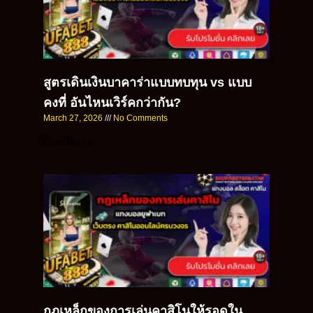
สูตรเดินเงินบาคาร่าแบบทบทุน vs แบบ
คงที่ อันไหนเวิร์คกว่ากัน?
March 27, 2026
No Comments
Read More »
กฎเหล็กของการเล่นคาสิโนให้รอดใน