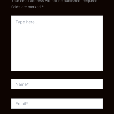
Your email address will not be published.
Required
fields are marked
*
Type
here..
Name*
Email*