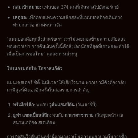
กลุ่มเป้าหมาย:
แฟนบอล 374 คนที่เดินทางไปยังนอร์เวย์
เหตุผล:
เพื่อตอบแทนความเสียสละที่แฟนบอลต้องเดินทาง
ท่ามกลางอากาศหนาวจัด
“แฟนบอลคือทุกสิ่งสำหรับเรา เราไม่เคยมองข้ามความเสียสละ
ของพวกเขา การคืนเงินครั้งนี้คือสิ่งเล็กน้อยที่สุดที่เราพอจะทำได้
เพื่อเป็นการขอโทษ” แถลงการณ์ระบุ
โปรแกรมถัดไป: โอกาสแก้ตัว
แมนเชสเตอร์ ซิตี้ ไม่มีเวลาให้เสียใจนาน พวกเขามีคิวต้องกลับ
มาพิสูจน์ตัวเองอีกครั้งในสองรายการสำคัญ:
พรีเมียร์ลีก:
พบกับ
วูล์ฟแฮมป์ตัน
(วันเสาร์นี้)
ยูฟ่า แชมเปี้ยนส์ลีก:
พบกับ
กาลาตาซาราย
(วันพุธหน้า) ณ
สนามเอติฮัด สเตเดียม
การตัดสินใจคืนเงินครั้งนี้ถูกมองว่าเป็นความพยายามในการซื้อ