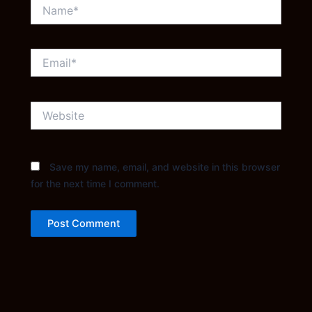
Name*
Email*
Website
Save my name, email, and website in this browser
for the next time I comment.