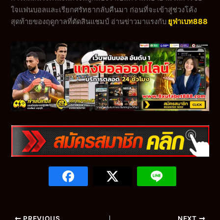
ใจแฟนบอลและเรียกศรัทธากลับคืนมา ก่อนที่จะเข้าสู่ช่วงโค้ง
สุดท้ายของฤดูกาลที่ตัดสินแชมป์ อ่านข่าวมาแรงกับ
ยูฟ่าเบท888
PREVIOUS
NEXT