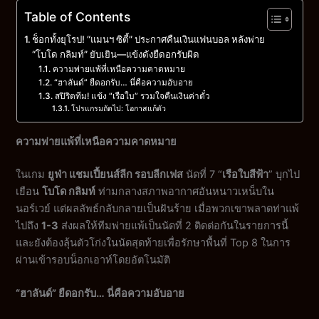
Table of Contents
ช็อกทั้งยุโรป! “แมนฯ ซิตี้” ประกาศคืนเงินแฟนบอล หลังพ่าย
“โบโด กลิมท์” ยับเยิน—แข้งดังยืดอกรับผิด
ความพ่ายแพ้ที่เหนือความคาดหมาย
“ฮาลันด์” ยืดอกรับ… นี่คือความอับอาย
สปิริตทีม! แข้ง “เรือใบ” รวมใจคืนเงินค่าตั๋ว
โปรแกรมถัดไป: โอกาสแก้ตัว
ความพ่ายแพ้ที่เหนือความคาดหมาย
ในเกม
ยูฟ่า แชมเปี้ยนส์ลีก รอบลีกเฟส
นัดที่ 7 “
เรือใบสีฟ้า
” บุกไป
เยือน
โบโด กลิมท์
ท่ามกลางสภาพอากาศอันหนาวเหน็บใน
นอร์เวย์ แต่ผลลัพธ์กลับกลายเป็นฝันร้าย เมื่อพวกเขาพลาดท่าแพ้
ไปถึง
1-3
ส่งผลให้ทีมพ่ายแพ้เป็นนัดที่ 2 ติดต่อกันในรายการนี้
และยังต้องลุ้นตัวโก่งในนัดสุดท้ายเพื่อรักษาพื้นที่ Top 8 ในการ
ผ่านเข้ารอบน็อกเอาท์โดยอัตโนมัติ
“ฮาลันด์” ยืดอกรับ… นี่คือความอับอาย