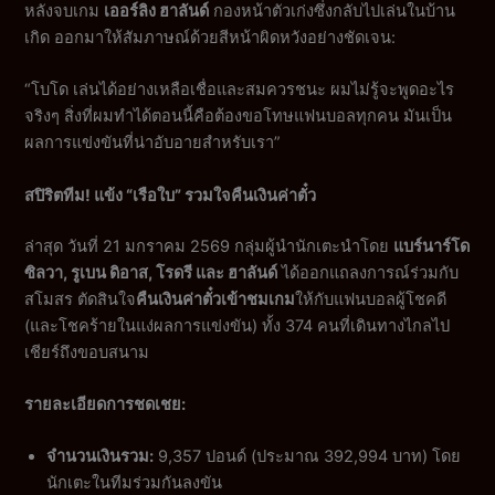
หลังจบเกม
เออร์ลิง ฮาลันด์
กองหน้าตัวเก่งซึ่งกลับไปเล่นในบ้าน
เกิด ออกมาให้สัมภาษณ์ด้วยสีหน้าผิดหวังอย่างชัดเจน:
“โบโด เล่นได้อย่างเหลือเชื่อและสมควรชนะ ผมไม่รู้จะพูดอะไร
จริงๆ สิ่งที่ผมทำได้ตอนนี้คือต้องขอโทษแฟนบอลทุกคน มันเป็น
ผลการแข่งขันที่น่าอับอายสำหรับเรา”
สปิริตทีม! แข้ง “เรือใบ” รวมใจคืนเงินค่าตั๋ว
ล่าสุด วันที่ 21 มกราคม 2569 กลุ่มผู้นำนักเตะนำโดย
แบร์นาร์โด
ซิลวา, รูเบน ดิอาส, โรดรี และ ฮาลันด์
ได้ออกแถลงการณ์ร่วมกับ
สโมสร ตัดสินใจ
คืนเงินค่าตั๋วเข้าชมเกม
ให้กับแฟนบอลผู้โชคดี
(และโชคร้ายในแง่ผลการแข่งขัน) ทั้ง 374 คนที่เดินทางไกลไป
เชียร์ถึงขอบสนาม
รายละเอียดการชดเชย:
จำนวนเงินรวม:
9,357 ปอนด์ (ประมาณ 392,994 บาท) โดย
นักเตะในทีมร่วมกันลงขัน