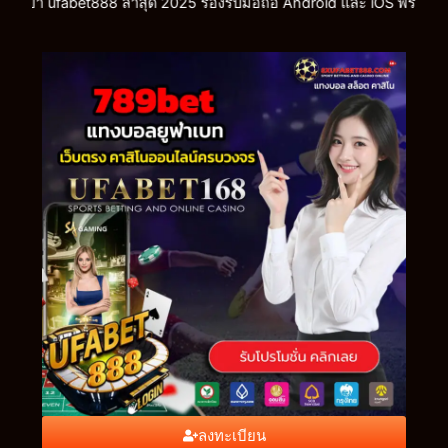
าสุด 2025 รองรับมือถือ Android และ iOS พร้อมสมัครง่าย ฝากถอนออโ
ลงทะเบียน