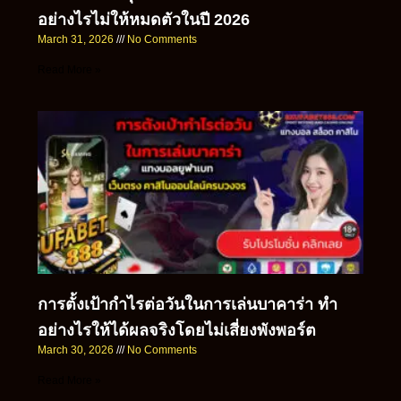
อย่างไรไม่ให้หมดตัวในปี 2026
March 31, 2026
No Comments
Read More »
การตั้งเป้ากำไรต่อวันในการเล่นบาคาร่า ทำ
อย่างไรให้ได้ผลจริงโดยไม่เสี่ยงพังพอร์ต
March 30, 2026
No Comments
Read More »