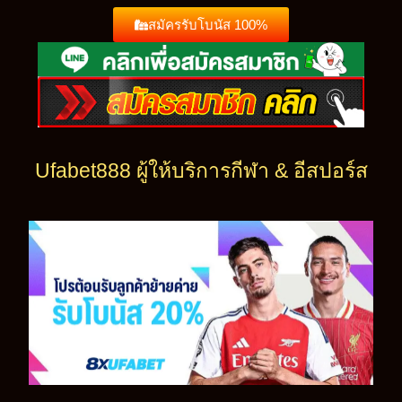
สมัครรับโบนัส 100%
Ufabet888 ผู้ให้บริการกีฬา & อีสปอร์ส