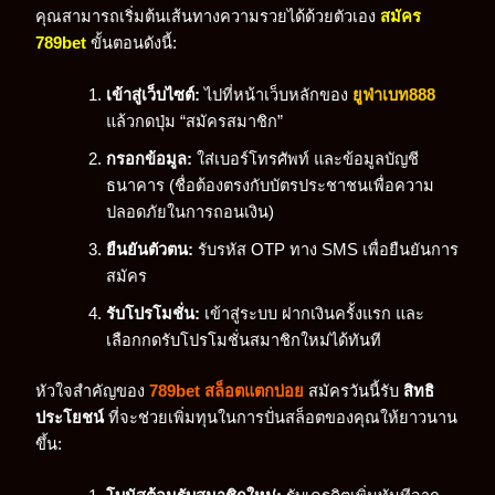
คุณสามารถเริ่มต้นเส้นทางความรวยได้ด้วยตัวเอง
สมัคร
789bet
ขั้นตอนดังนี้:
เข้าสู่เว็บไซต์:
ไปที่หน้าเว็บหลักของ
ยูฟ่าเบท888
แล้วกดปุ่ม “สมัครสมาชิก”
กรอกข้อมูล:
ใส่เบอร์โทรศัพท์ และข้อมูลบัญชี
ธนาคาร (ชื่อต้องตรงกับบัตรประชาชนเพื่อความ
ปลอดภัยในการถอนเงิน)
ยืนยันตัวตน:
รับรหัส OTP ทาง SMS เพื่อยืนยันการ
สมัคร
รับโปรโมชั่น:
เข้าสู่ระบบ ฝากเงินครั้งแรก และ
เลือกกดรับโปรโมชั่นสมาชิกใหม่ได้ทันที
หัวใจสำคัญของ
789bet สล็อตแตกบ่อย
สมัครวันนี้รับ
สิทธิ
ประโยชน์
ที่จะช่วยเพิ่มทุนในการปั่นสล็อตของคุณให้ยาวนาน
ขึ้น: