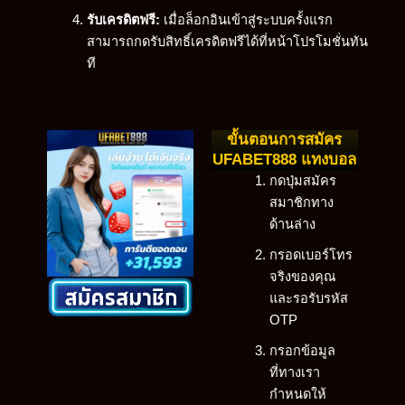
รับเครดิตฟรี:
เมื่อล็อกอินเข้าสู่ระบบครั้งแรก
สามารถกดรับสิทธิ์เครดิตฟรีได้ที่หน้าโปรโมชั่นทัน
ที
ขั้นตอนการสมัคร
UFABET888 แทงบอล
กดปุ่มสมัคร
สมาชิกทาง
ด้านล่าง
กรอดเบอร์โทร
จริงของคุณ
และรอรับรหัส
OTP
กรอกข้อมูล
ที่ทางเรา
กำหนดให้