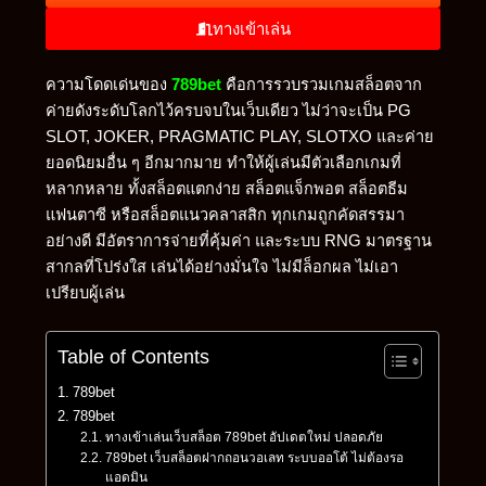
ทางเข้าเล่น
ความโดดเด่นของ
789bet
คือการรวบรวมเกมสล็อตจาก
ค่ายดังระดับโลกไว้ครบจบในเว็บเดียว ไม่ว่าจะเป็น PG
SLOT, JOKER, PRAGMATIC PLAY, SLOTXO และค่าย
ยอดนิยมอื่น ๆ อีกมากมาย ทำให้ผู้เล่นมีตัวเลือกเกมที่
หลากหลาย ทั้งสล็อตแตกง่าย สล็อตแจ็กพอต สล็อตธีม
แฟนตาซี หรือสล็อตแนวคลาสสิก ทุกเกมถูกคัดสรรมา
อย่างดี มีอัตราการจ่ายที่คุ้มค่า และระบบ RNG มาตรฐาน
สากลที่โปร่งใส เล่นได้อย่างมั่นใจ ไม่มีล็อกผล ไม่เอา
เปรียบผู้เล่น
Table of Contents
789bet
789bet
ทางเข้าเล่นเว็บสล็อต 789bet อัปเดตใหม่ ปลอดภัย
789bet เว็บสล็อตฝากถอนวอเลท ระบบออโต้ ไม่ต้องรอ
แอดมิน