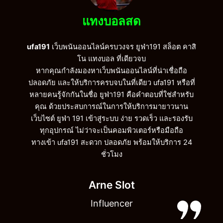
แทงบอลสด
ufa191
เว็บพนันออนไลน์ครบวงจร ยูฟ่า191 สล็อต คาสิ
โน แทงบอล ที่เดียวจบ
หากคุณกำลังมองหาเว็บพนันออนไลน์ที่น่าเชื่อถือ
ปลอดภัย และให้บริการครบจบในที่เดียว ufa191 หรือที่
หลายคนรู้จักกันในชื่อ ยูฟ่า191 คือคำตอบที่ใช่สำหรับ
คุณ ด้วยประสบการณ์ในการให้บริการมายาวนาน
เว็บไซต์ ยูฟ่า 191 เข้าสู่ระบบ ง่าย รวดเร็ว และรองรับ
ทุกอุปกรณ์ ไม่ว่าจะเป็นคอมพิวเตอร์หรือมือถือ
ทางเข้า ufa191 สะดวก ปลอดภัย พร้อมให้บริการ 24
ชั่วโมง
Arne Slot
Influencer