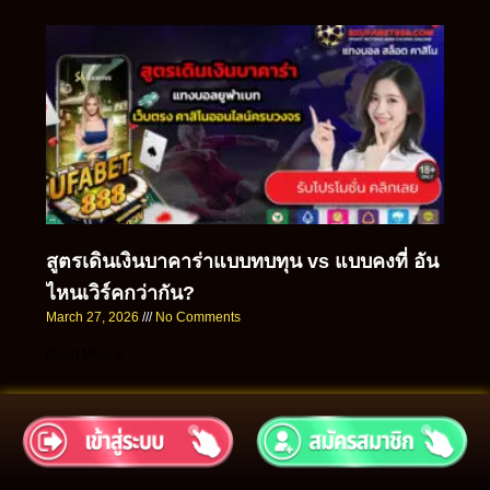
สูตรเดินเงินบาคาร่าแบบทบทุน vs แบบคงที่ อัน
ไหนเวิร์คกว่ากัน?
March 27, 2026
No Comments
Read More »