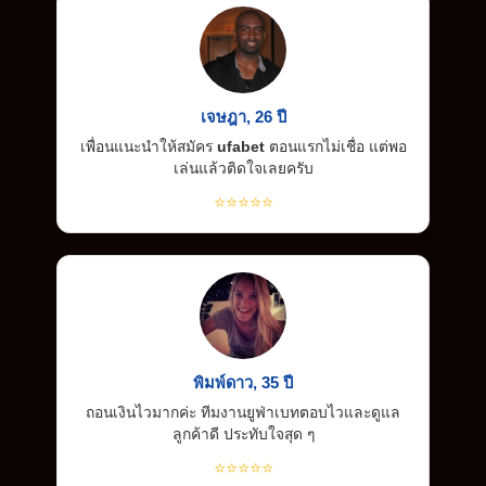
เจษฎา, 26 ปี
เพื่อนแนะนำให้สมัคร
ufabet
ตอนแรกไม่เชื่อ แต่พอ
เล่นแล้วติดใจเลยครับ
⭐⭐⭐⭐⭐
พิมพ์ดาว, 35 ปี
ถอนเงินไวมากค่ะ ทีมงานยูฟ่าเบทตอบไวและดูแล
ลูกค้าดี ประทับใจสุด ๆ
⭐⭐⭐⭐⭐