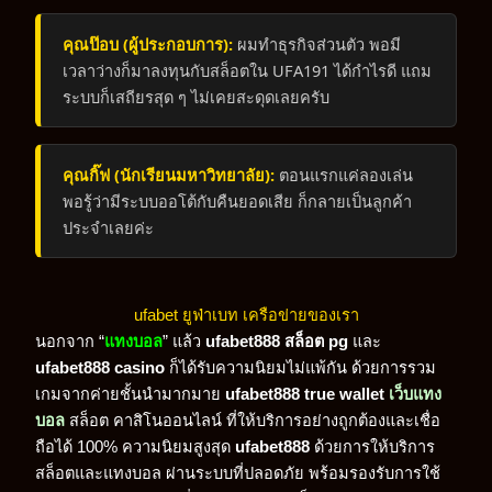
คุณป๊อบ (ผู้ประกอบการ):
ผมทำธุรกิจส่วนตัว พอมี
เวลาว่างก็มาลงทุนกับสล็อตใน UFA191 ได้กำไรดี แถม
ระบบก็เสถียรสุด ๆ ไม่เคยสะดุดเลยครับ
คุณกิ๊ฟ (นักเรียนมหาวิทยาลัย):
ตอนแรกแค่ลองเล่น
พอรู้ว่ามีระบบออโต้กับคืนยอดเสีย ก็กลายเป็นลูกค้า
ประจำเลยค่ะ
ufabet ยูฟ่าเบท เครือข่ายของเรา
นอกจาก “
แทงบอล
” แล้ว
ufabet888 สล็อต pg
และ
ufabet888 casino
ก็ได้รับความนิยมไม่แพ้กัน ด้วยการรวม
เกมจากค่ายชั้นนำมากมาย
ufabet888 true wallet
เว็บแทง
บอล
สล็อต คาสิโนออนไลน์ ที่ให้บริการอย่างถูกต้องและเชื่อ
ถือได้ 100% ความนิยมสูงสุด
ufabet888
ด้วยการให้บริการ
สล็อตและแทงบอล ผ่านระบบที่ปลอดภัย พร้อมรองรับการใช้