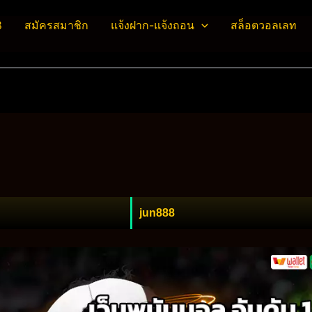
8
สมัครสมาชิก
แจ้งฝาก-แจ้งถอน
สล็อตวอลเลท
jun888