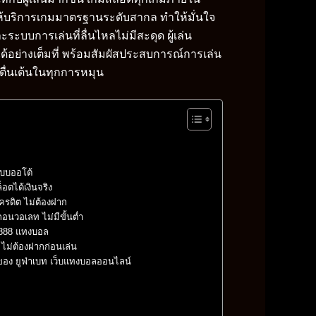
ให้บริการเกมมาตรฐานระดับสากล ทำให้มั่นใจ
ระบบการเล่นที่ลื่นไหลไม่มีสะดุด ผู้เล่น
้อย่างเต็มที่ พร้อมสัมผัสประสบการณ์การเล่น
ตื่นเต้นในทุกการหมุน
ะบบออโต้
อตได้เงินจริง
ครดิต ไม่ต้องฝาก
อนวอเลท ไม่มีขั้นต่ำ
888 แทงบอล
 ไม่ต้องฝากก่อนเล่น
ารของ ยูฟ่าเบท เว็บแทงบอลออนไลน์