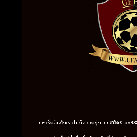
การเริ่มต้นกับเราไม่มีความยุ่งยาก
สมัคร jun8