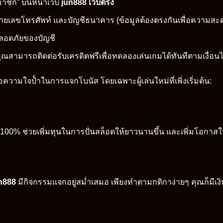
สมาชิก” บนหน้าเว็บ
jun888 เว็บตรง
มายเลขโทรศัพท์ และบัญชีธนาคาร (ข้อมูลต้องตรงกันเพื่อความส
ปลอดภัยของบัญชี
คุณสามารถติดต่อรับเครดิตฟรีเพื่อทดลองเล่นเกมได้ทันทีตามเงื่อน
อความใจป้ำในการแจกโบนัส โดยเฉพาะผู้เล่นใหม่ที่เพิ่งเริ่มต้น:
ึง 100% ช่วยเพิ่มทุนในการปั่นสล็อตให้ยาวนานขึ้น และเพิ่มโอก
un888
มีกิจกรรมแจกอยู่สม่ำเสมอ เพียงทำตามกติกาง่ายๆ คุณก็มีเงิ