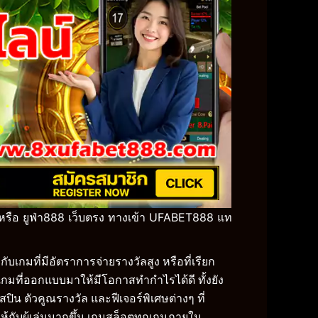
เว็บตรง ทางเข้า UFABET888 แทงบอล คาสิโน ครบวงจร รวมลิงก์ท
กับเกมที่มีอัตราการจ่ายรางวัลสูง หรือที่เรียก
นเกมที่ออกแบบมาให้มีโอกาสทำกำไรได้ดี ทั้งยัง
สปิน ตัวคูณรางวัล และฟีเจอร์พิเศษต่างๆ ที่
้กับผู้เล่นมากขึ้น เกมสล็อตทุกเกมภายใน