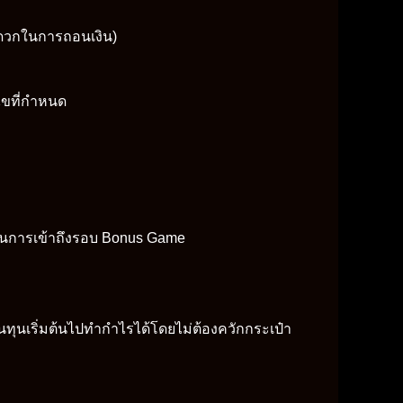
ะดวกในการถอนเงิน)
ไขที่กำหนด
าสในการเข้าถึงรอบ Bonus Game
นทุนเริ่มต้นไปทำกำไรได้โดยไม่ต้องควักกระเป๋า