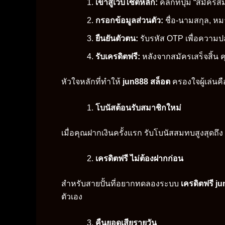
เข้าสู่เว็บไซต์หลัก:
คลิกที่ปุ่ม “สมัคร
กรอกข้อมูลส่วนตัว:
ชื่อ-นามสกุล, ห
ยืนยันตัวตน:
รับรหัส OTP เพื่อความ
รับเครดิตฟรี:
หลังจากสมัครเสร็จสิ้น 
หัวใจหลักที่ทำให้
jun888 สล็อต
ครองใจผู้เล่นคื
โบนัสต้อนรับสมาชิกใหม่
เมื่อคุณฝากเงินครั้งแรก รับโบนัสสมทบสูงสุดถ
เครดิตฟรี ไม่ต้องฝากก่อน
สำหรับสายปั้นที่อยากทดลองระบบ
เครดิตฟรี j
ตัวเอง
คืนยอดเสียรายวัน