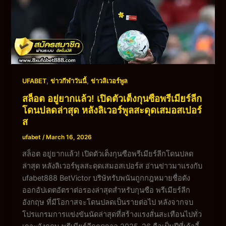
,
,
UFABET
ข่าวกีฬาวันนี้
ข่าวลิเวอร์พูล
สล็อต อยู่ยากแล้ว! เปิดตัวเต็งกุนซือพรีเมียร์ลีก
โดนปลดล่าสุด หลังลิเวอร์พูลสะดุดเสมอสเปอร์
ส
ufabet
/
March 16, 2026
สล็อต อยู่ยากแล้ว! เปิดตัวเต็งกุนซือพรีเมียร์ลีกโดนปลด
ล่าสุด หลังลิเวอร์พูลสะดุดเสมอสเปอร์ส อ่านข่าวมาแรงกับ
ufabet888 BetVictor บริษัทรับพนันถูกกฎหมายชื่อดัง
ออกอัปเดตอัตราต่อรองล่าสุดสำหรับกุนซือ พรีเมียร์ลีก
อังกฤษ ที่มีโอกาสจะโดนปลดเป็นรายต่อไป หลังจากจบ
โปรแกรมการแข่งขันนัดล่าสุดที่สร้างแรงสั่นสะเทือนไปทั่ว