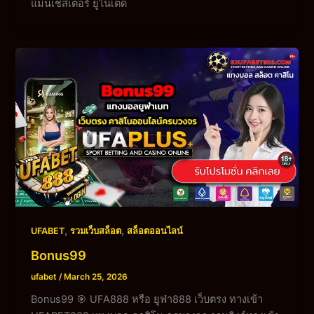
แมนเชสเตอร์ ยูไนเต็ด
,
,
UFABET
รวมเว็บสล็อต
สล็อตออนไลน์
Bonus99
ufabet
/
March 25, 2026
Bonus99 🎯 UFA888 หรือ ยูฟ่า888 เว็บตรง ทางเข้า