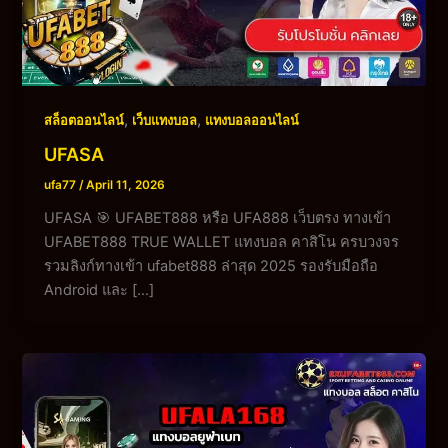
,
,
สล็อตออนไลน์
เว็บแทงบอล
แทงบอลออนไลน์
UFASA
ufa77
/
April 11, 2026
UFASA 🎯 UFABET888 หรือ UFA888 เว็บตรง ทางเข้า
UFABET888 TRUE WALLET แทงบอล คาสิโน ครบวงจร
รวมลิงก์ทางเข้า ufabet888 ล่าสุด 2025 รองรับมือถือ
Android และ […]