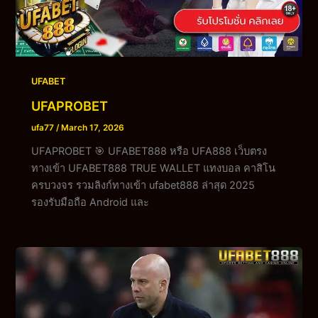
UFABET
UFAPROBET
ufa77
/
March 17, 2026
UFAPROBET 🎯 UFABET888 หรือ UFA888 เว็บตรง
ทางเข้า UFABET888 TRUE WALLET แทงบอล คาสิโน
ครบวงจร รวมลิงก์ทางเข้า ufabet888 ล่าสุด 2025
รองรับมือถือ Android และ