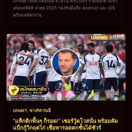
UFABET888 แทงบอล คาสิโน ครบวงจร รวมลิงก์ทางเข้า
ufabet888 ล่าสุด 2025 รองรับมือถือ Android และ iOS
พร้อมสมัครง่าย
,
UFABET
ข่าวกีฬาวันนี้
“แท็กติกพื้นๆ ก็รอด!” เชอร์วู้ดโวสนั่น พร้อมคัม
แบ็กกู้วิกฤตไก่ เชื่อพารอดตกชั้นได้ชัวร์