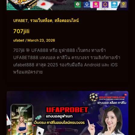
,
,
UFABET
รวมเว็บสล็อต
สล็อตออนไลน์
707jili
ufabet
/
March 23, 2026
707jili 🎯 UFA888 หรือ ยูฟ่า888 เว็บตรง ทางเข้า
UFABET888 แทงบอล คาสิโน ครบวงจร รวมลิงก์ทางเข้า
ufabet888 ล่าสุด 2025 รองรับมือถือ Android และ iOS
พร้อมสมัครง่าย