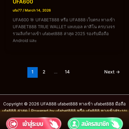
UFA600
ufa77
/
March 14, 2026
UFA600 🎯 UFABET888 หรือ UFA888 เว็บตรง ทางเข้า
UFABET888 TRUE WALLET แทงบอล คาสิโน ครบวงจร
รวมลิงก์ทางเข้า ufabet888 ล่าสุด 2025 รองรับมือถือ
Android และ
1
2
…
14
Next
→
Copyright © 2026 UFA888 ufabet888 ทางเข้า ufabet888 มือถือ
ufa888 ล่าสุด | Powered by ufabet888 หรือ ufa888 ทางเข้าสู่ระบบ
แทงบอล ลิขสิทธิ์แท้ 100% ✅ ทางเข้า ufabet888 เข้าสู่ระบบได้ทุก
อุปกรณ์ แทงบอลออนไลน์ เว็บบอลอันดับ 1