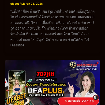
ufabet
/
March 23, 2026
“แท็กติกพื้นๆ ก็รอด!” เชอร์วู้ดโวสนั่น พร้อมคัมแบ็กกู้วิกฤต
ไก่ เชื่อพารอดตกชั้นได้ชัวร์ อ่านข่าวมาแรงกับ ufabet888
ลอนดอนเหนือไฟลุก! เมื่ออดีตกุนซือจอมโวอย่าง ทิม เชอร์
วู้ด ออกตัวแรงแบบไม่กั๊ก พร้อมกระโดดเข้ามารับเผือก
ร้อนในถิ่น ท็อตแนม ฮอตสเปอร์ สเตเดียม โดยมั่นใจว่า
ความเก๋าและ “สามัญสำนึก” ของเขาจะช่วยให้ทัพ “ไก่
เดือยทอง”