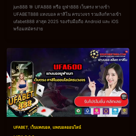
jun888 🎯 UFA888 หรือ ยูฟ่า888 เว็บตรง ทางเข้า
UFABET888 แทงบอล คาสิโน ครบวงจร รวมลิงก์ทางเข้า
ufabet888 ล่าสุด 2025 รองรับมือถือ Android และ iOS
พร้อมสมัครง่าย
,
,
UFABET
เว็บแทงบอล
แทงบอลออนไลน์