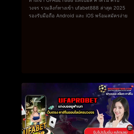
วงจร รวมลิงก์ทางเข้า ufabet888 ล่าสุด 2025
รองรับมือถือ Android และ iOS พร้อมสมัครง่าย