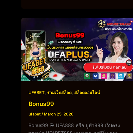
,
,
UFABET
รวมเว็บสล็อต
สล็อตออนไลน์
Bonus99
ufabet
/
March 25, 2026
Bonus99 🎯 UFA888 หรือ ยูฟ่า888 เว็บตรง
ทางเข้า UFABET888 แทงบอล คาสิโน ครบ