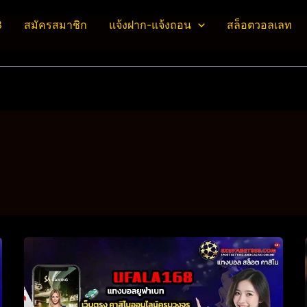
8
สมัครสมาชิก
แจ้งฝาก-แจ้งถอน
สล็อตวอลเลท