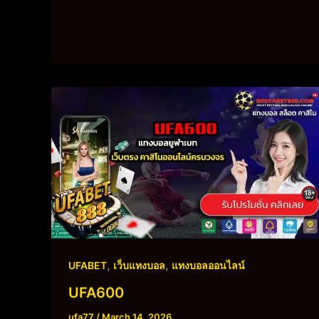
,
,
UFABET
เว็บแทงบอล
แทงบอลออนไลน์
UFA600
ufa77
/
March 14, 2026