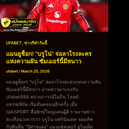
,
UFABET
ข่าวกีฬาวันนี้
แมนยูช็อก! “บรูโน่” จ่อลาโรงละคร
แห่งความฝัน ซัมเมอร์นี้มีหนาว
ufabet
/
March 25, 2026
แมนยูช็อก! “บรูโน่” จ่อลาโรงละครแห่งความฝัน
ซัมเมอร์นี้มีหนาว อ่านข่าวมาแรงกับ
ufabet888 สถานการณ์ในถิ่น โอลด์
แทรฟเฟิร์ด เริ่มสั่นคลอนอีกครั้ง เมื่อ
talkSPORT สื่อยักษ์ใหญ่แดนผู้ดี รายงานข่าว
สะเทือนวงการว่า บรูโน่ แฟร์นันเดส จอมทัพ
กัปตันทีม “ปิศาจแดง” แมนเชสเตอร์ ยูไนเต็ด