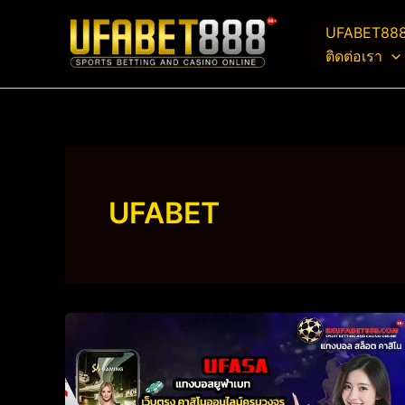
Skip
UFABET88
to
ติดต่อเรา
content
UFABET