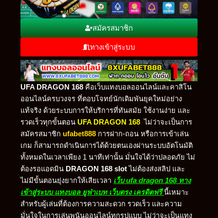
สมัครสมาชิก
ทางเข้าสู่ระบบ
UFA DRAGON 168
คือเว็บแทงบอลออนไลน์และคาสิโน
ออนไลน์ครบวงจร ที่ตอบโจทย์นักเดิมพันยุคใหม่อย่าง
แท้จริง ด้วยระบบการให้บริการที่ทันสมัย ใช้งานง่าย และ
รวดเร็วทุกขั้นตอน
UFA DRAGON 168
ไม่ว่าจะเป็นการ
สมัครสมาชิก
ufabet888
การฝาก-ถอน หรือการเข้าเล่น
เกม ก็สามารถดำเนินการได้ด้วยตนเองผ่านระบบอัตโนมัติ
ทั้งหมดในเวลาเพียง 1 นาทีเท่านั้น มั่นใจได้ว่าปลอดภัย ไม่
ต้องรอแอดมิน
DRAGON 168 slot
ไม่ต้องส่งสลิป และ
ไม่มีขั้นตอนยุ่งยากให้เสียเวลา
เว็บ ufa dragon 168 ทาง
เข้าสู่ระบบ แทงบอล ยูฟ่าเบท เว็บตรง เครดิตฟรี
นี้เหมาะ
สำหรับผู้เล่นที่ต้องการความสะดวก รวดเร็ว และความ
มั่นใจในการเล่นพนันออนไลน์ทุกรูปแบบ ไม่ว่าจะเป็นแทง