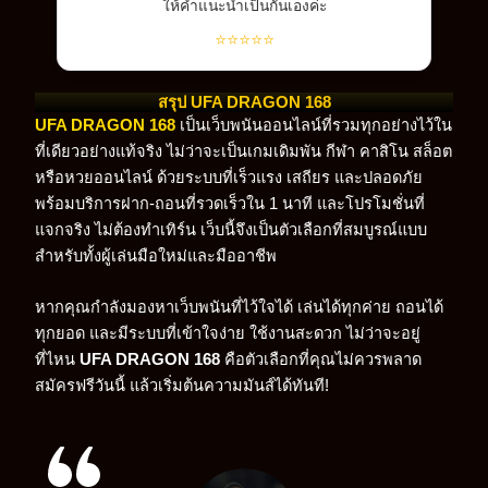
ให้คำแนะนำเป็นกันเองค่ะ
⭐⭐⭐⭐⭐
สรุป UFA DRAGON 168
UFA DRAGON 168
เป็นเว็บพนันออนไลน์ที่รวมทุกอย่างไว้ใน
ที่เดียวอย่างแท้จริง ไม่ว่าจะเป็นเกมเดิมพัน กีฬา คาสิโน สล็อต
หรือหวยออนไลน์ ด้วยระบบที่เร็วแรง เสถียร และปลอดภัย
พร้อมบริการฝาก-ถอนที่รวดเร็วใน 1 นาที และโปรโมชั่นที่
แจกจริง ไม่ต้องทำเทิร์น เว็บนี้จึงเป็นตัวเลือกที่สมบูรณ์แบบ
สำหรับทั้งผู้เล่นมือใหม่และมืออาชีพ
หากคุณกำลังมองหาเว็บพนันที่ไว้ใจได้ เล่นได้ทุกค่าย ถอนได้
ทุกยอด และมีระบบที่เข้าใจง่าย ใช้งานสะดวก ไม่ว่าจะอยู่
ที่ไหน
UFA DRAGON 168
คือตัวเลือกที่คุณไม่ควรพลาด
สมัครฟรีวันนี้ แล้วเริ่มต้นความมันส์ได้ทันที!