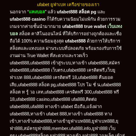
ufabet ยูฟ่าเบท เครือข่ายของเรา
นอกจาก “
แทงบอล
” แล้ว
ufabet888 สล็อต pg
และ
ufabet888 casino
ก็ได้รับความนิยมไม่แพ้กัน ด้วยการรวม
เกมจากค่ายชั้นนำมากมาย
ufabet888 true wallet
เว็บแทง
บอล
สล็อต คาสิโนออนไลน์ ที่ให้บริการอย่างถูกต้องและเชื่อ
ถือได้ 100% ความนิยมสูงสุด
ufabet888
ด้วยการให้บริการ
สล็อตและแทงบอล ผ่านระบบที่ปลอดภัย พร้อมรองรับการใช้
งานผ่าน True Wallet ที่สะดวกและรวดเร็ว
ufabet888,ufabet888 เข้าสู่ระบบ,ทางเข้า ufabet888,สมัคร
ufabet888,ufabet888 เว็บตรง,ufabet888 เครดิตฟรี,เว็บยู
ฟ่าเบท 888,ufabet888 เครดิตฟรี 18,ufabet888 คืนยอด
เสีย,ufabet888 สล็อต pg,ufabet888 โปร โม ชั่ น,ufabet888
สล็อต ท รู้ วอ เลท,ufabet888 เครดิตฟรี 300,ufabet888 ฟรี
18,ufabet888 casino,ufabet888 ufa888,ติดต่อ
ufabet888,ufa888 ทางเข้า ufabet มือถือ,แจ้งฝาก
ufabet888,ทางเข้า ufabet 888,ทางเข้า ufabet888 ทาง
เข้า,ทางเข้าufabet888,ทางเข้ายูฟ่าเบท888,ยูฟ่าเบท888,ยุ
ฟ่า888,สมัครยูฟ่า888,member.ufa888.info,ยูฟ่า888 เว็บ
ตรง,ufabet888สล็อต ยูฟ่า888 ทางเข้า,ยูฟ่า888 วอลเล็ต เข้าสู่