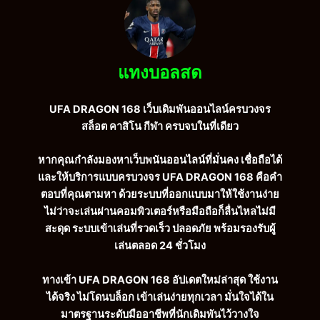
แทงบอลสด
UFA DRAGON 168 เว็บเดิมพันออนไลน์ครบวงจร
สล็อต คาสิโน กีฬา ครบจบในที่เดียว
หากคุณกำลังมองหาเว็บพนันออนไลน์ที่มั่นคง เชื่อถือได้
และให้บริการแบบครบวงจร UFA DRAGON 168 คือคำ
ตอบที่คุณตามหา ด้วยระบบที่ออกแบบมาให้ใช้งานง่าย
ไม่ว่าจะเล่นผ่านคอมพิวเตอร์หรือมือถือก็ลื่นไหลไม่มี
สะดุด ระบบเข้าเล่นที่รวดเร็ว ปลอดภัย พร้อมรองรับผู้
เล่นตลอด 24 ชั่วโมง
ทางเข้า UFA DRAGON 168 อัปเดตใหม่ล่าสุด ใช้งาน
ได้จริง ไม่โดนบล็อก เข้าเล่นง่ายทุกเวลา มั่นใจได้ใน
มาตรฐานระดับมืออาชีพที่นักเดิมพันไว้วางใจ