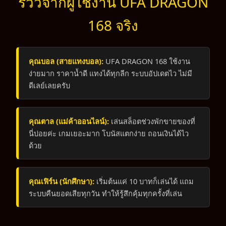
รีวิวจากผู้ใช้งาน UFA DRAGON
ยอดเสียแบบรายวัน-รายสัปดาห์
168 จริง
คุณบอล (สายแทงบอล):
UFA DRAGON 168 ใช้งาน
ง่ายมาก ราคาน้ำดี แทงได้ทุกลีก ระบบอัปเดตไว ไม่มี
ดีเลย์เลยครับ
คุณตาล (แม่ค้าออนไลน์):
เล่นสล็อตช่วงพักขายของที่
นี่บ่อยค่ะ เกมเยอะมาก โบนัสแตกง่าย ถอนเงินได้ไว
ด้วย
คุณเฟิร์น (นักศึกษา):
เริ่มต้นแค่ 10 บาทก็เล่นได้ แถม
ระบบคืนยอดเสียทุกวัน ทำให้รู้สึกคุ้มทุกครั้งที่เล่น