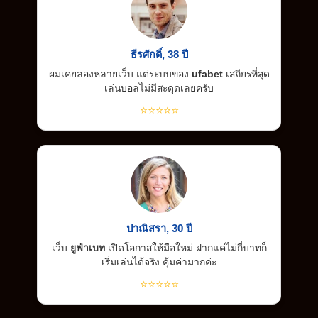
ธีรศักดิ์, 38 ปี
ผมเคยลองหลายเว็บ แต่ระบบของ
ufabet
เสถียรที่สุด
เล่นบอลไม่มีสะดุดเลยครับ
⭐⭐⭐⭐⭐
ปาณิสรา, 30 ปี
เว็บ
ยูฟ่าเบท
เปิดโอกาสให้มือใหม่ ฝากแค่ไม่กี่บาทก็
เริ่มเล่นได้จริง คุ้มค่ามากค่ะ
⭐⭐⭐⭐⭐