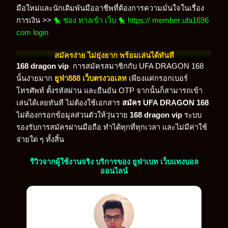
มือใหม่และนักเดิมพันมืออาชีพที่ต้องการความมั่นใจในเรื่อง
การเงิน >>
🐤 ช่อง ทางเข้า เว็บ 🐤 https:// member ufa1696
com login
สมัครง่าย ไม่ยุ่งยาก พร้อมเล่นได้ทันที
168 dragon vip
การสมัครสมาชิกกับ UFA DRAGON 168
นั้นง่ายมาก
ยูฟ่า888 เว็บตรงวอเลท
เพียงแค่กรอกเบอร์
โทรศัพท์ ตั้งรหัสผ่าน และยืนยัน OTP จากนั้นก็สามารถเข้า
เล่นได้เลยทันที ไม่ต้องใช้เอกสาร
สมัคร UFA DRAGON 168
ไม่ต้องกรอกข้อมูลส่วนตัวให้วุ่นวาย
168 dragon vip
ระบบ
รองรับการสมัครผ่านมือถือ ทำได้ทุกที่ทุกเวลา และไม่มีค่าใช้
จ่ายใด ๆ ทั้งสิ้น
รีวิวจากผู้ใช้งานจริง บริการของ ยูฟ่าเบท เว็บแทงบอล
ออนไลน์