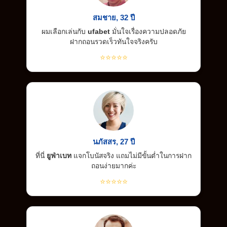
สมชาย, 32 ปี
ผมเลือกเล่นกับ
ufabet
มั่นใจเรื่องความปลอดภัย
ฝากถอนรวดเร็วทันใจจริงครับ
⭐⭐⭐⭐⭐
นภัสสร, 27 ปี
ที่นี่
ยูฟ่าเบท
แจกโบนัสจริง แถมไม่มีขั้นต่ำในการฝาก
ถอนง่ายมากค่ะ
⭐⭐⭐⭐⭐