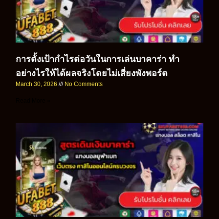
การตั้งเป้ากำไรต่อวันในการเล่นบาคาร่า ทำ
อย่างไรให้ได้ผลจริงโดยไม่เสี่ยงพังพอร์ต
March 30, 2026
No Comments
Read More »