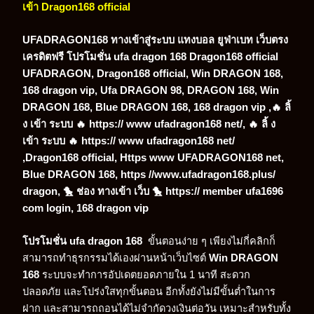
เข้า
Dragon168 official
UFADRAGON168
ทางเข้าสู่ระบบ แทงบอล ยูฟ่าเบท เว็บตรง
เครดิตฟรี
โปรโมชั่น
ufa dragon 168 Dragon168 official
UFADRAGON, Dragon168 official, Win DRAGON 168,
168 dragon vip, Ufa DRAGON 98, DRAGON 168, Win
DRAGON 168, Blue DRAGON 168, 168 dragon vip ,
🔥
ลิ้
ง เข้า ระบบ
🔥
https:// www ufadragon168 net/,
🔥
ลิ้ ง
เข้า ระบบ
🔥
https:// www ufadragon168 net/
,Dragon168 official, Https www UFADRAGON168 net,
Blue DRAGON 168, https //www.ufadragon168.plus/
dragon,
🐤
ช่อง ทางเข้า เว็บ
🐤
https:// member ufa1696
com login, 168 dragon vip
โปรโมชั่น
ufa dragon 168
ขั้นตอนง่าย ๆ เพียงไม่กี่คลิกก็
สามารถทำธุรกรรมได้เองผ่านหน้าเว็บไซต์
Win DRAGON
168
ระบบจะทำการอัปเดตยอดภายใน 1 นาที สะดวก
ปลอดภัย และโปร่งใสทุกขั้นตอน อีกทั้งยังไม่มีขั้นต่ำในการ
ฝาก และสามารถถอนได้ไม่จำกัดวงเงินต่อวัน เหมาะสำหรับทั้ง