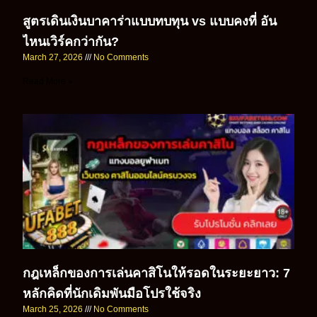
สูตรเดินเงินบาคาร่าแบบทบทุน vs แบบคงที่ อัน
ไหนเวิร์คกว่ากัน?
March 27, 2026
No Comments
Read More »
กฎเหล็กของการเล่นคาสิโนให้รอดในระยะยาว: 7
หลักคิดที่นักเดิมพันมือโปรใช้จริง
March 25, 2026
No Comments