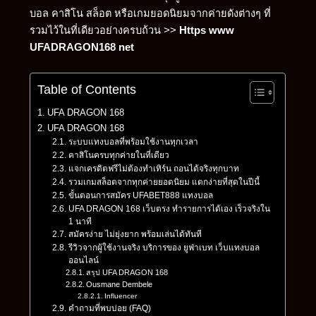
บอล คาสิโน สล็อต หรือเกมยอดนิยมจากค่ายดังต่างๆ ที่
รวมไว้ในที่เดียวอย่างครบถ้วน >>
Https www
UFADRAGON168 net
Table of Contents
UFA DRAGON 168
UFA DRAGON 168
ระบบแทงบอลที่พร้อมใช้งานทุกเวลา
คาสิโนครบทุกค่ายในที่เดียว
แจกเครดิตฟรีไม่ต้องทำเทิร์น ถอนได้จริงทุกบาท
รวมเกมสล็อตจากทุกค่ายยอดนิยม แตกง่ายที่สุดในปีนี้
ขั้นตอนการสมัคร UFABET888 แทงบอล
UFA DRAGON 168 เว็บตรง ทำรายการได้เอง เร็วจริงใน
1 นาที
สมัครง่าย ไม่ยุ่งยาก พร้อมเล่นได้ทันที
รีวิวจากผู้ใช้งานจริง บริการของ ยูฟ่าเบท เว็บแทงบอล
ออนไลน์
สรุป UFA DRAGON 168
Ousmane Dembele
Influencer
คำถามที่พบบ่อย (FAQ)