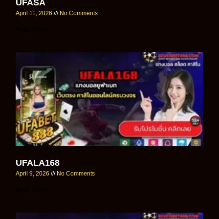
UFASA
April 11, 2026
No Comments
Read More »
UFALA168
April 9, 2026
No Comments
Read More »