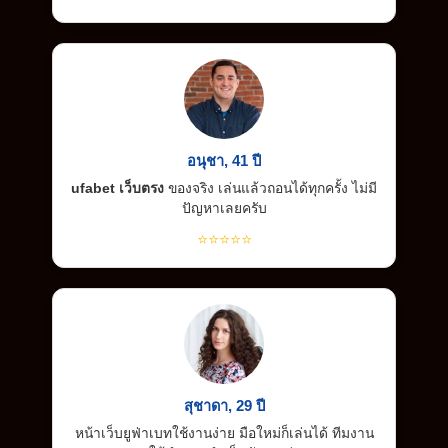
อนุชา, 41 ปี
ufabet เว็บตรง
ของจริง เล่นแล้วถอนได้ทุกครั้ง ไม่มี
ปัญหาเลยครับ
⭐⭐⭐⭐⭐
สุชาดา, 29 ปี
หน้าเว็บยูฟ่าเบทใช้งานง่าย มือใหม่ก็เล่นได้ ทีมงาน