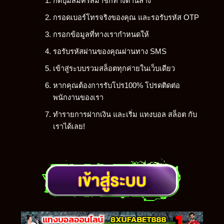
กดปุ่มสมัครสมาชิกทางด้านล่าง
กรอดเบอร์โทรจริงของคุณ และรอรับรหัส OTP
กรอกข้อมูลที่ทางเรากำหนดให้
รอรับรหัสผ่านของคุณผ่านทาง SMS
เข้าสู่ระบบรวมสล็อตทุกค่ายในเว็บเดียว
หากคุณต้องการรับโปร100% โปรดติดต่อ
พนักงานของเรา
ทำรายการฝากเงิน และเริ่ม แทงบอล สล็อต กับ
เราได้เลย!