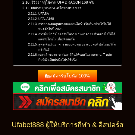
รีวิวจากผู้ใช้งาน UFA DRAGON 168 จริง
ufabet ยูฟ่าเบท เครือข่ายของเรา
UFASA
UFALA168
การวางแผนทุนแทงบอลออนไลน์: เริ่มต้นอย่างไรไม่ให้
หมดตัวในปี 2026
การตั้งเป้ากำไรต่อวันในการเล่นบาคาร่า ทำอย่างไรให้ได้
ผลจริงโดยไม่เสี่ยงพังพอร์ต
สูตรเดินเงินบาคาร่าแบบทบทุน vs แบบคงที่ อันไหนเวิร์ค
กว่ากัน?
กฎเหล็กของการเล่นคาสิโนให้รอดในระยะยาว: 7 หลัก
คิดที่นักเดิมพันมือโปรใช้จริง
สมัครรับโบนัส 100%
Ufabet888 ผู้ให้บริการกีฬา & อีสปอร์ส