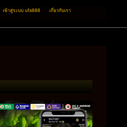
เข้าสู่ระบบ ufa888
เกี่ยวกับเรา