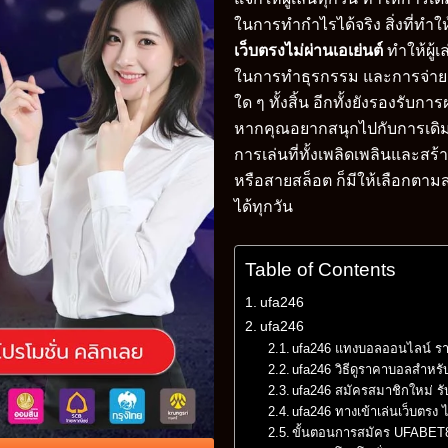
ในการทำกำไรได้จริง สิ่งที่ทำใ
เว็บตรงไม่ผ่านเอเย่นต์
ทำให้ผู้
ในการทำธุรกรรม และการจ่ายเง
ใด ๆ ทั้งสิ้น อีกทั้งยังรองรับ
หากคุณอยากสนุกไปกับการเดิม
การเล่นที่ทั้งเพลิดเพลินและสร
หรือสายสล็อต ก็มีให้เลือกตา
ได้ทุกวัน
Table of Contents
ufa246
ufa246
ufa246 แทงบอลออนไลน์ ราคา
ufa246 วิธีดูราคาบอลสำหรั
ufa246 สมัครสมาชิกใหม่ รั
ufa246 ทางเข้าเล่นเว็บตรง 
ขั้นตอนการสมัคร UFABET