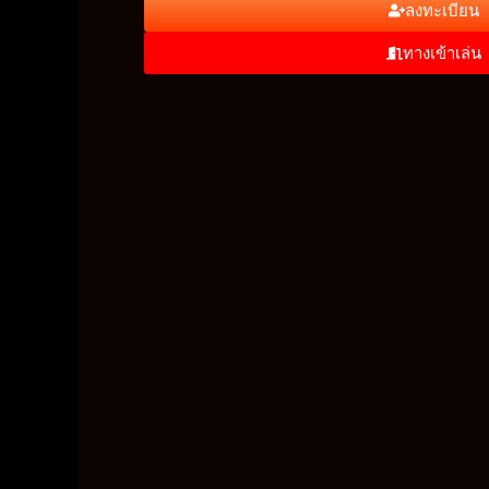
ลงทะเบียน
ทางเข้าเล่น