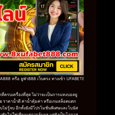
่า888 เว็บตรง ทางเข้า UFABET888 แทงบอล คาสิโน ครบวงจร รว
ที่ครบเครื่องที่สุด ไม่ว่าจะเป็นการแทงบอลยู
าย ราคาน้ำดี ค่าน้ำคุ้มค่า หรือเกมสล็อตแตก
ไม่รู้จบ อีกทั้งยังมีโปรโมชั่นพิเศษและโบนัส
ิมพันไม่ใช่เพียงแค่การลุ้นผล แต่ยังเป็นโอกาส