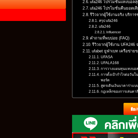
ufa246 โปรโมชั่นแทงบอลสุดค
ufa246 โปรโมชั่นคืนยอดเสีย 
รีวิวจากผู้ใช้งานจริง บริก
สรุป ufa246
ufa246
Influencer
คำถามที่พบบ่อย (FAQ)
รีวิวจากผู้ใช้งาน UFA246 จ
ufabet ยูฟ่าเบท เครือข่าย
UFASA
UFALA168
การวางแผนทุนแทงบอลออน
การตั้งเป้ากำไรต่อวันใ
พอร์ต
สูตรเดินเงินบาคาร่าแบบ
กฎเหล็กของการเล่นคาสิโ
ส