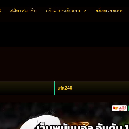
8
สมัครสมาชิก
แจ้งฝาก-แจ้งถอน
สล็อตวอลเลท
ufa246