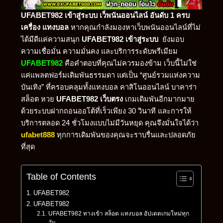
UFABET982
เข้าสู่ระบบ เว็พนันออนไลน์ อันดับ
1
ครบ
เครื่อง แทงบอล
หากคุณกำลังมองหาเว็บพนันออนไลน์ที่ไม่
ได้มีดีแค่ความสนุก
UFABET982 เข้าสู่ระบบ
ยังมอบ
ความเชื่อมั่น ความมั่นคง และบริการระดับพรีเมียม
UFABET982
คือคำตอบที่คุณไม่ควรมองข้าม เว็บนี้ไม่ใช่
แค่แพลตฟอร์มเดิมพันธรรมดา แต่เป็น “ศูนย์รวมแห่งความ
บันเทิง” ที่ครอบคลุมทั้งแทงบอล คาสิโนออนไลน์ บาคาร่า
สล็อต หวย
UFABET982 เว็บตรง
เกมเดิมพันอีกมากมาย
ด้วยระบบฝากถอนออโต้ที่เร็วเพียง 30 วินาที และการให้
บริการตลอด 24 ชั่วโมงแบบไม่มีวันหยุด คุณจึงมั่นใจได้ว่า
ufabet888
ทุกการเดิมพันของคุณจะราบรื่นและปลอดภัย
ที่สุด
Table of Contents
UFABET982
UFABET982
UFABET982 ทางเข้า สล็อต แทงบอล อัปเดตเกมใหม่ทุก
วัน