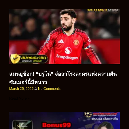
P
P
P
P
P
a
a
a
a
a
g
g
g
g
g
e
e
e
e
e
แมนยูช็อก! “บรูโน่” จ่อลาโรงละครแห่งความฝัน
ซัมเมอร์นี้มีหนาว
March 25, 2026
No Comments
Read More »