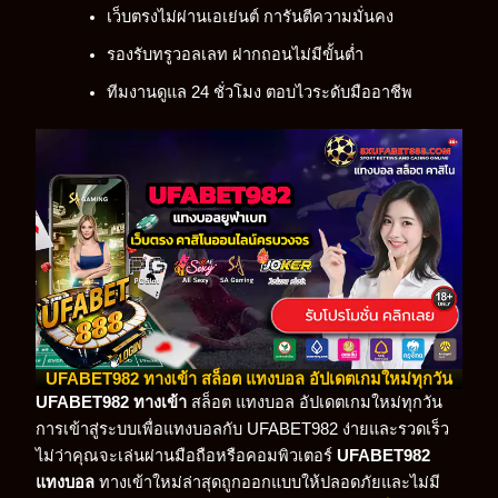
เว็บตรงไม่ผ่านเอเย่นต์ การันตีความมั่นคง
รองรับทรูวอลเลท ฝากถอนไม่มีขั้นต่ำ
ทีมงานดูแล 24 ชั่วโมง ตอบไวระดับมืออาชีพ
UFABET982 ทางเข้า สล็อต แทงบอล อัปเดตเกมใหม่ทุกวัน
UFABET982 ทางเข้า
สล็อต แทงบอล อัปเดตเกมใหม่ทุกวัน
การเข้าสู่ระบบเพื่อแทงบอลกับ UFABET982 ง่ายและรวดเร็ว
ไม่ว่าคุณจะเล่นผ่านมือถือหรือคอมพิวเตอร์
UFABET982
แทงบอล
ทางเข้าใหม่ล่าสุดถูกออกแบบให้ปลอดภัยและไม่มี