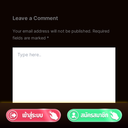
Leave a Comment
Your email address will not be published.
Required
fields are marked
*
Type
here..
Name*