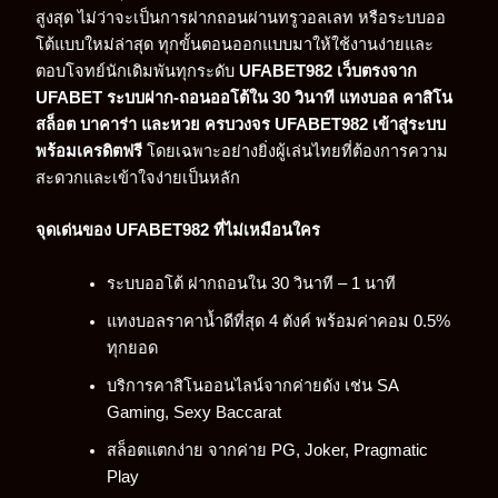
สูงสุด ไม่ว่าจะเป็นการฝากถอนผ่านทรูวอลเลท หรือระบบออ
โต้แบบใหม่ล่าสุด ทุกขั้นตอนออกแบบมาให้ใช้งานง่ายและ
ตอบโจทย์นักเดิมพันทุกระดับ
UFABET982
เว็บตรงจาก
UFABET
ระบบฝาก-ถอนออโต้ใน
30
วินาที แทงบอล คาสิโน
สล็อต บาคาร่า และหวย ครบวงจร
UFABET982
เข้าสู่ระบบ
พร้อมเครดิตฟรี
โดยเฉพาะอย่างยิ่งผู้เล่นไทยที่ต้องการความ
สะดวกและเข้าใจง่ายเป็นหลัก
จุดเด่นของ UFABET982 ที่ไม่เหมือนใคร
ระบบออโต้ ฝากถอนใน 30 วินาที – 1 นาที
แทงบอลราคาน้ำดีที่สุด 4 ตังค์ พร้อมค่าคอม 0.5%
ทุกยอด
บริการคาสิโนออนไลน์จากค่ายดัง เช่น SA
Gaming, Sexy Baccarat
สล็อตแตกง่าย จากค่าย PG, Joker, Pragmatic
Play