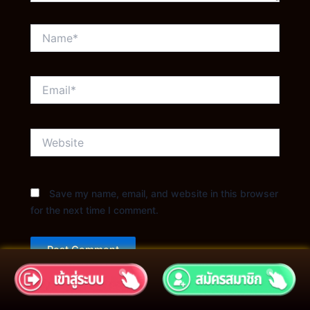
Name*
Email*
Website
Save my name, email, and website in this browser
for the next time I comment.