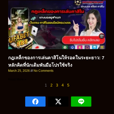
กฎเหล็กของการเล่นคาสิโนให้รอดในระยะยาว: 7
หลักคิดที่นักเดิมพันมือโปรใช้จริง
March 25, 2026
No Comments
Read More »
1
2
3
4
5