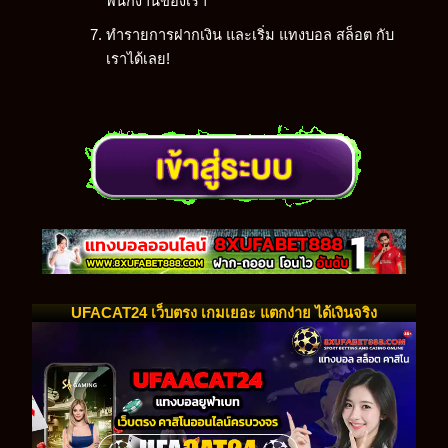
พนักงานของเรา
ทำรายการฝากเงิน และเริ่ม แทงบอล สล็อต กับ
เราได้เลย!
UFACAT24 เว็บตรง เกมเยอะ แตกง่าย ได้เงินจริง