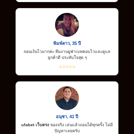
พิมพ์ดาว, 35 ปี
ถอนเงินไวมากค่ะ ทีมงานยูฟ่าเบทตอบไวและดูแล
ลูกค้าดี ประทับใจสุด ๆ
⭐⭐⭐⭐⭐
อนุชา, 41 ปี
ufabet เว็บตรง
ของจริง เล่นแล้วถอนได้ทุกครั้ง ไม่มี
ปัญหาเลยครับ