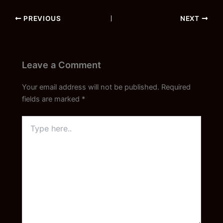
PREVIOUS
NEXT
Leave a Comment
Your email address will not be published.
Required
fields are marked
*
Type
here..