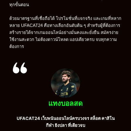
ทุกขั้นตอน
ด้วยมาตรฐานที่เชื่อถือได้ โปรโมชั่นที่แจกจริง และเกมที่หลาก
หลาย UFACAT24 คือทางเลือกอันดับต้น ๆ สำหรับผู้ที่ต้องการ
สร้างรายได้จากเกมออนไลน์อย่างมั่นคงและยั่งยืน สมัครง่าย
ใช้งานสะดวก ไม่ต้องดาวน์โหลด แอปเดียวครบ จบทุกความ
ต้องการ
แทงบอลสด
UFACAT24 เว็บพนันออนไลน์ครบวงจร สล็อต คาสิโน
กีฬา ยิงปลา ที่เดียวจบ