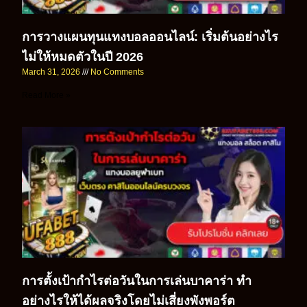
การวางแผนทุนแทงบอลออนไลน์: เริ่มต้นอย่างไร
ไม่ให้หมดตัวในปี 2026
March 31, 2026
No Comments
Read More »
การตั้งเป้ากำไรต่อวันในการเล่นบาคาร่า ทำ
อย่างไรให้ได้ผลจริงโดยไม่เสี่ยงพังพอร์ต