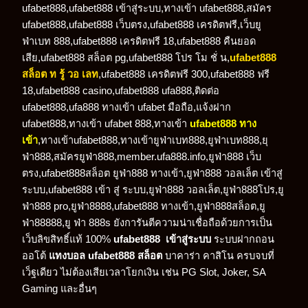
ufabet888,ufabet888 เข้าสู่ระบบ,ทางเข้า ufabet888,สมัคร
ufabet888,ufabet888 เว็บตรง,ufabet888 เครดิตฟรี,เว็บยู
ฟ่าเบท 888,ufabet888 เครดิตฟรี 18,ufabet888 คืนยอด
เสีย,ufabet888 สล็อต pg,ufabet888 โปร โม ชั่ น,
ufabet888
สล็อต ท รู้ วอ เลท
,ufabet888 เครดิตฟรี 300,ufabet888 ฟรี
18,ufabet888 casino,ufabet888 ufa888,ติดต่อ
ufabet888,ufa888 ทางเข้า ufabet มือถือ,แจ้งฝาก
ufabet888,ทางเข้า ufabet 888,ทางเข้า
ufabet888 ทาง
เข้า
,ทางเข้าufabet888,ทางเข้ายูฟ่าเบท888,ยูฟ่าเบท888,ยุ
ฟ่า888,สมัครยูฟ่า888,member.ufa888.info,ยูฟ่า888 เว็บ
ตรง,ufabet888สล็อต ยูฟ่า888 ทางเข้า,ยูฟ่า888 วอลเล็ต เข้าสู่
ระบบ,ufabet888 เข้า สู่ ระบบ,ยูฟ่า888 วอลเล็ต,ยูฟ่า888โปร,ยู
ฟ่า888 pro,ยูฟ่า8888,ufabet888 ทางเข้า,ยูฟ่า888สล็อต,ยู
ฟ่า88888,ยู ฟ่า 888s ยังการันตีความน่าเชื่อถือด้วยการเป็น
เว็บลิขสิทธิ์แท้ 100%
ufabet888 เข้าสู่ระบบ
ระบบฝากถอน
ออโต้
แทงบอล
ufabet888 สล็อต
บาคาร่า คาสิโน ครบจบที่
เว็ฐเดียว ไม่ต้องเสียเวลาโยกเงิน เช่น PG Slot, Joker, SA
Gaming และอื่นๆ