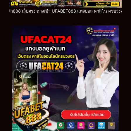
 ทางเข้า UFABET888 แทงบอล คาสิโน ครบวงจร รวมลิงก์ทางเข้า ufabet