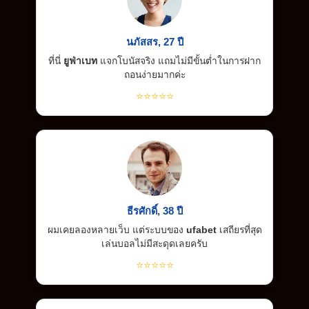
นภัสสร, 27 ปี
ที่นี่
ยูฟ่าเบท
แจกโบนัสจริง แถมไม่มีขั้นต่ำในการฝาก
ถอนง่ายมากค่ะ
⭐⭐⭐⭐⭐
ธีรศักดิ์, 38 ปี
ผมเคยลองหลายเว็บ แต่ระบบของ
ufabet
เสถียรที่สุด
เล่นบอลไม่มีสะดุดเลยครับ
⭐⭐⭐⭐⭐