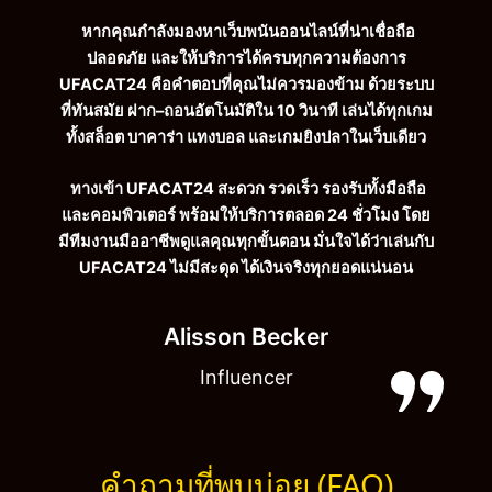
หากคุณกำลังมองหาเว็บพนันออนไลน์ที่น่าเชื่อถือ
ปลอดภัย และให้บริการได้ครบทุกความต้องการ
UFACAT24 คือคำตอบที่คุณไม่ควรมองข้าม ด้วยระบบ
ที่ทันสมัย ฝาก–ถอนอัตโนมัติใน 10 วินาที เล่นได้ทุกเกม
ทั้งสล็อต บาคาร่า แทงบอล และเกมยิงปลาในเว็บเดียว
ทางเข้า UFACAT24 สะดวก รวดเร็ว รองรับทั้งมือถือ
และคอมพิวเตอร์ พร้อมให้บริการตลอด 24 ชั่วโมง โดย
มีทีมงานมืออาชีพดูแลคุณทุกขั้นตอน มั่นใจได้ว่าเล่นกับ
UFACAT24 ไม่มีสะดุด ได้เงินจริงทุกยอดแน่นอน
Alisson Becker
Influencer
คำถามที่พบบ่อย (FAQ)