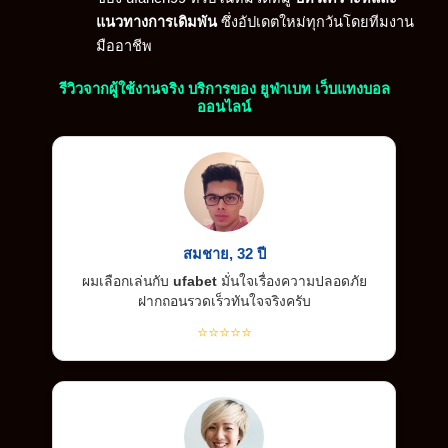
แนวทางการเดิมพัน
ซึ่งอัปเดตใหม่ทุกวันโดยทีมงาน
มืออาชีพ
รีวิวจากผู้ใช้งานจริง บริการของ ยูฟ่าเบท เว็บแทงบอล
ออนไลน์
สมชาย, 32 ปี
ผมเลือกเล่นกับ
ufabet
มั่นใจเรื่องความปลอดภัย
ฝากถอนรวดเร็วทันใจจริงครับ
⭐⭐⭐⭐⭐