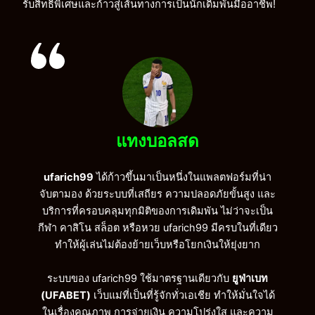
รับสิทธิพิเศษและก้าวสู่เส้นทางการเป็นนักเดิมพันมืออาชีพ!
แทงบอลสด
ufarich99
ได้ก้าวขึ้นมาเป็นหนึ่งในแพลตฟอร์มที่น่า
จับตามอง ด้วยระบบที่เสถียร ความปลอดภัยขั้นสูง และ
บริการที่ครอบคลุมทุกมิติของการเดิมพัน ไม่ว่าจะเป็น
กีฬา คาสิโน สล็อต หรือหวย ufarich99 มีครบในที่เดียว
ทำให้ผู้เล่นไม่ต้องย้ายเว็บหรือโยกเงินให้ยุ่งยาก
ระบบของ ufarich99 ใช้มาตรฐานเดียวกับ
ยูฟ่าเบท
(UFABET)
เว็บแม่ที่เป็นที่รู้จักทั่วเอเชีย ทำให้มั่นใจได้
ในเรื่องคุณภาพ การจ่ายเงิน ความโปร่งใส และความ