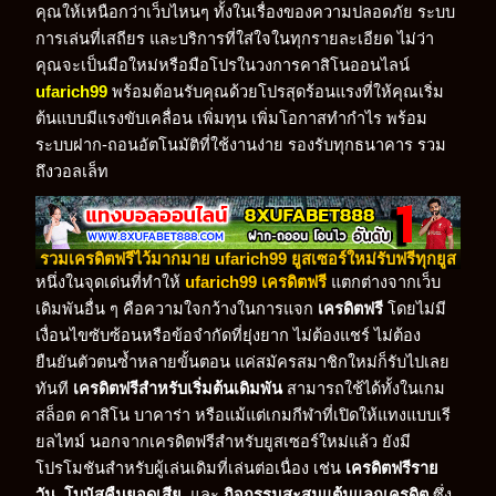
คุณให้เหนือกว่าเว็บไหนๆ ทั้งในเรื่องของความปลอดภัย ระบบ
การเล่นที่เสถียร และบริการที่ใส่ใจในทุกรายละเอียด ไม่ว่า
คุณจะเป็นมือใหม่หรือมือโปรในวงการคาสิโนออนไลน์
ufarich99
พร้อมต้อนรับคุณด้วยโปรสุดร้อนแรงที่ให้คุณเริ่ม
ต้นแบบมีแรงขับเคลื่อน เพิ่มทุน เพิ่มโอกาสทำกำไร พร้อม
ระบบฝาก-ถอนอัตโนมัติที่ใช้งานง่าย รองรับทุกธนาคาร รวม
ถึงวอลเล็ท
รวมเครดิตฟรีไว้มากมาย ufarich99 ยูสเซอร์ใหม่รับฟรีทุกยูส
หนึ่งในจุดเด่นที่ทำให้
ufarich99 เครดิตฟรี
แตกต่างจากเว็บ
เดิมพันอื่น ๆ คือความใจกว้างในการแจก
เครดิตฟรี
โดยไม่มี
เงื่อนไขซับซ้อนหรือข้อจำกัดที่ยุ่งยาก ไม่ต้องแชร์ ไม่ต้อง
ยืนยันตัวตนซ้ำหลายขั้นตอน แค่สมัครสมาชิกใหม่ก็รับไปเลย
ทันที
เครดิตฟรีสำหรับเริ่มต้นเดิมพัน
สามารถใช้ได้ทั้งในเกม
สล็อต คาสิโน บาคาร่า หรือแม้แต่เกมกีฬาที่เปิดให้แทงแบบเรี
ยลไทม์ นอกจากเครดิตฟรีสำหรับยูสเซอร์ใหม่แล้ว ยังมี
โปรโมชันสำหรับผู้เล่นเดิมที่เล่นต่อเนื่อง เช่น
เครดิตฟรีราย
วัน
,
โบนัสคืนยอดเสีย
, และ
กิจกรรมสะสมแต้มแลกเครดิต
ซึ่ง