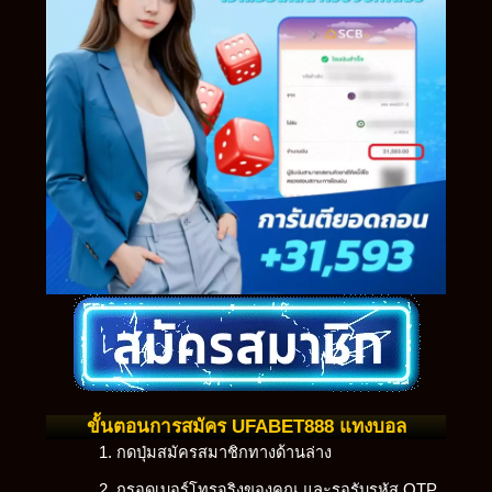
ขั้นตอนการสมัคร UFABET888 แทงบอล
กดปุ่มสมัครสมาชิกทางด้านล่าง
กรอดเบอร์โทรจริงของคุณ และรอรับรหัส OTP