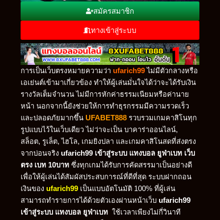
สมัครสมาชิก
ทางเข้าสู่ระบบ
การเป็นเว็บตรงหมายความว่า
ufarich99
ไม่มีตัวกลางหรือ
เอเย่นต์เข้ามาเกี่ยวข้อง ทำให้ผู้เล่นมั่นใจได้ว่าจะได้รับเงิน
รางวัลเต็มจำนวน ไม่มีการหักค่าธรรมเนียมหรือค่านาย
หน้า นอกจากนี้ยังช่วยให้การทำธุรกรรมมีความรวดเร็ว
และปลอดภัยมากขึ้น
UFABET888
รวบรวมเกมคาสิโนทุก
รูปแบบไว้ในเว็บเดียว ไม่ว่าจะเป็น บาคาร่าออนไลน์,
สล็อต, รูเล็ต, ไฮโล, เกมยิงปลา และเกมคาสิโนสดที่ส่งตรง
จากบ่อนจริง
ufarich99
เข้าสู่ระบบ แทงบอล ยูฟ่าเบท เว็บ
ตรง เบท
10
บาท
ซึ่งทุกเกมได้รับการคัดสรรมาเป็นอย่างดี
เพื่อให้ผู้เล่นได้สัมผัสประสบการณ์ที่ดีที่สุด ระบบฝากถอน
เงินของ
ufarich99
เป็นแบบอัตโนมัติ 100% ที่ผู้เล่น
สามารถทำรายการได้ด้วยตัวเองผ่านหน้าเว็บ
ufarich99
เข้าสู่ระบบ แทงบอล ยูฟ่าเบท
ใช้เวลาเพียงไม่กี่วินาที