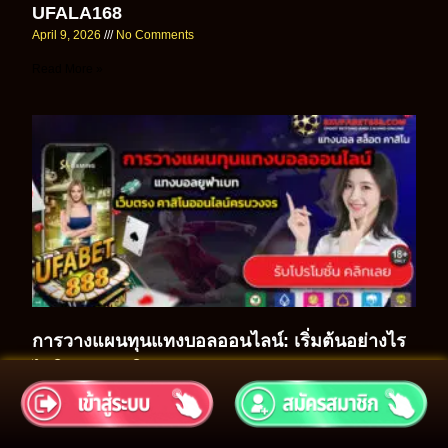
UFALA168
April 9, 2026
No Comments
Read More »
การวางแผนทุนแทงบอลออนไลน์: เริ่มต้นอย่างไร
ไม่ให้หมดตัวในปี 2026
March 31, 2026
No Comments
Read More »