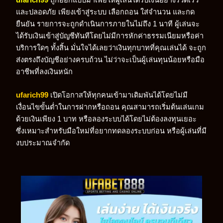
และปลอดภัย เพียงเข้าสู่ระบบ เลือกถอน ใส่จำนวน และกด
ยืนยัน รายการจะถูกดำเนินการภายในไม่ถึง 1 นาที ผู้เล่นจะ
ได้รับเงินเข้าสู่บัญชีทันทีโดยไม่มีการหักค่าธรรมเนียมหรือค่า
บริการใดๆ ทั้งสิ้น มั่นใจได้เลยว่าเงินทุกบาทที่คุณเล่นได้ จะถูก
ส่งตรงถึงบัญชีอย่างครบถ้วน ไม่ว่าจะเป็นผู้เล่นทุนน้อยหรือมือ
อาชีพที่ลงเงินหนัก
ufarich99
เปิดโอกาสให้ทุกคนเข้ามาเดิมพันได้โดยไม่มี
เงื่อนไขขั้นต่ำในการฝากหรือถอน คุณสามารถเริ่มต้นเล่นเกม
ด้วยเงินเพียง 1 บาท หรือลองระบบได้โดยไม่ต้องลงทุนเยอะ
ซึ่งเหมาะสำหรับมือใหม่ที่อยากทดลองระบบก่อน หรือผู้เล่นที่มี
งบประมาณจำกัด