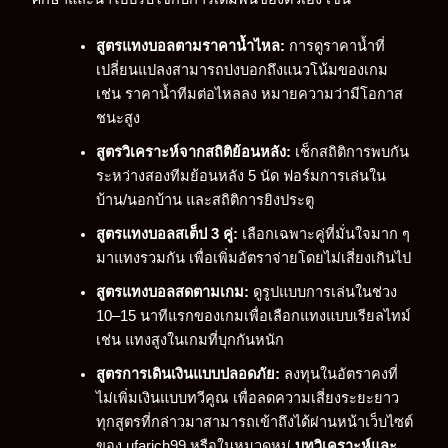
สูตรแทงบอลตามราคาน้ำไหล:
การดูราคาน้ำที่
เปลี่ยนแปลงสามารถบ่งบอกถึงแนวโน้มของเกม
เช่น ราคาน้ำทีมต่อไหลลง หมายความว่ามีโอกาส
ชนะสูง
สูตรวิเคราะห์จากสถิติย้อนหลัง:
เช็กสถิติการพบกัน
ระหว่างสองทีมย้อนหลัง 5 นัด ฟอร์มการเล่นใน
บ้าน/นอกบ้าน และสถิติการยิงประตู
สูตรแทงบอลสเต็ป 3 คู่:
เลือกเฉพาะคู่ที่มั่นใจมาก ๆ
มาแทงรวมกัน เพื่อเพิ่มอัตราจ่ายโดยไม่เสี่ยงเกินไป
สูตรแทงบอลสดตามเกม:
ดูรูปแบบการเล่นในช่วง
10–15 นาทีแรกของเกมเพื่อเลือกแทงแบบเรียลไทม์
เช่น แทงสูงในเกมที่บุกกันหนัก
สูตรการเดินเงินแบบปลอดภัย:
ลงทุนในอัตราคงที่
ไม่เพิ่มเงินแบบทวีคูณ เพื่อลดความเสี่ยงระยะยาว
ทุกสูตรที่กล่าวมาสามารถเข้าถึงได้ผ่านหน้าเว็บไซต์
ของ ufarich99 หรือในหมวดหมู่
บทวิเคราะห์และ