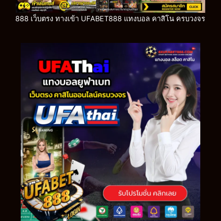
างเข้า UFABET888 แทงบอล คาสิโน ครบวงจร รวมลิงก์ทางเข้า ufabet888