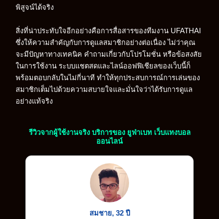
พิสูจน์ได้จริง
สิ่งที่น่าประทับใจอีกอย่างคือการสื่อสารของทีมงาน UFATHAI
ซึ่งให้ความสำคัญกับการดูแลสมาชิกอย่างต่อเนื่อง ไม่ว่าคุณ
จะมีปัญหาทางเทคนิค คำถามเกี่ยวกับโปรโมชั่น หรือข้อสงสัย
ในการใช้งาน ระบบแชตสดและไลน์ออฟฟิเชียลของเว็บนี้ก็
พร้อมตอบกลับในไม่กี่นาที ทำให้ทุกประสบการณ์การเล่นของ
สมาชิกเต็มไปด้วยความสบายใจและมั่นใจว่าได้รับการดูแล
อย่างแท้จริง
รีวิวจากผู้ใช้งานจริง บริการของ ยูฟ่าเบท เว็บแทงบอล
ออนไลน์
สมชาย, 32 ปี