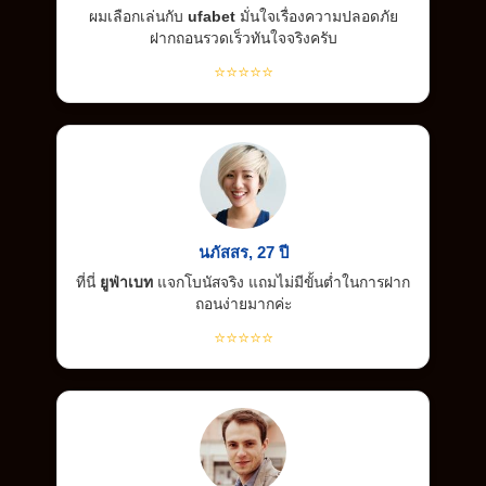
ผมเลือกเล่นกับ
ufabet
มั่นใจเรื่องความปลอดภัย
ฝากถอนรวดเร็วทันใจจริงครับ
⭐⭐⭐⭐⭐
นภัสสร, 27 ปี
ที่นี่
ยูฟ่าเบท
แจกโบนัสจริง แถมไม่มีขั้นต่ำในการฝาก
ถอนง่ายมากค่ะ
⭐⭐⭐⭐⭐