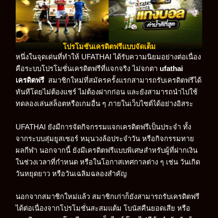
โปรโมชั่นเครดิตฟรีแบบจัดเต็ม
หนึ่งในจุดเด่นที่ทำให้ UFATHAI ได้รับความนิยมอย่างต่อเนื่อง
คือระบบโปรโมชั่นเครดิตฟรีที่แจกจริง ไม่จกตา
ufathai
เครดิตฟรี
สมาชิกใหม่ที่สมัครครั้งแรกสามารถรับเครดิตฟรีได้
ทันทีโดยไม่ต้องแชร์ ไม่ต้องฝากก่อน และยังสามารถนำไปใช้
ทดลองเล่นสล็อตหรือเกมอื่น ๆ ภายในเว็บไซต์ได้อย่างอิสระ
UFATHAI ยังมีการจัดกิจกรรมแจกเครดิตฟรีเป็นประจำ ทั้ง
จากระบบสุ่มยูสเซอร์ หมุนวงล้อประจำวัน หรือกิจกรรมทาย
ผลกีฬา นอกจากนี้ ยังมีเครดิตฟรีแบบพิเศษสำหรับผู้ที่ฝากเงิน
ในช่วงเวลาที่กำหนด หรือในโอกาสเทศกาลต่าง ๆ เช่น วันเกิด
วันหยุดยาว หรือวันเฉลิมฉลองสำคัญ
นอกจากสมาชิกใหม่แล้ว สมาชิกเก่าก็ยังสามารถรับเครดิตฟรี
ได้ต่อเนื่องจากโปรโมชั่นสะสมแต้ม โบนัสคืนยอดเสีย หรือ