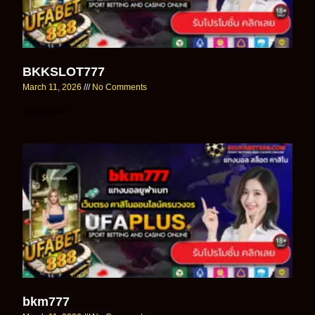
BKKSLOT777
March 11, 2026
No Comments
Read More »
bkm777