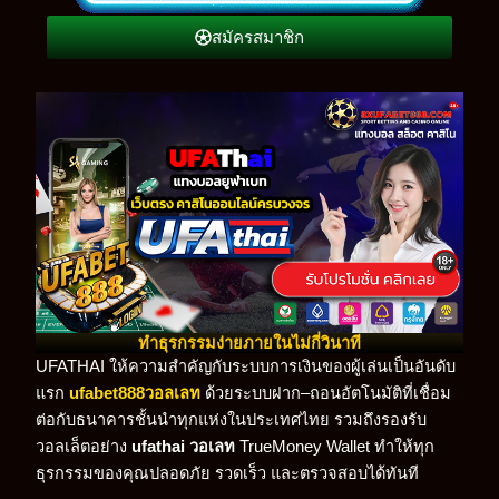
สมัครสมาชิก
ทำธุรกรรมง่ายภายในไม่กี่วินาที
UFATHAI ให้ความสำคัญกับระบบการเงินของผู้เล่นเป็นอันดับ
แรก
ufabet888วอลเลท
ด้วยระบบฝาก–ถอนอัตโนมัติที่เชื่อม
ต่อกับธนาคารชั้นนำทุกแห่งในประเทศไทย รวมถึงรองรับ
วอลเล็ตอย่าง
ufathai วอเลท
TrueMoney Wallet ทำให้ทุก
ธุรกรรมของคุณปลอดภัย รวดเร็ว และตรวจสอบได้ทันที