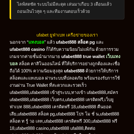
ไลฟ์สดชัด ระบบไม่มีสะดุด เล่นมาเกือบ 3 เดือนแล้ว
ถอนเงินไวสุด ๆ และทีมงานตอบเร็วด้วย
ufabet ยูฟ่าเบท เครือข่ายของเรา
นอกจาก “
แทงบอล
” แล้ว
ufabet888 สล็อต pg
และ
ufabet888 casino
ก็ได้รับความนิยมไม่แพ้กัน ด้วยการรวม
เกมจากค่ายชั้นนำมากมาย
ufabet888 true wallet
เว็บแทง
บอล
สล็อต คาสิโนออนไลน์ ที่ให้บริการอย่างถูกต้องและเชื่อ
ถือได้ 100% ความนิยมสูงสุด
ufabet888
ด้วยการให้บริการ
สล็อตและแทงบอล ผ่านระบบที่ปลอดภัย พร้อมรองรับการใช้
งานผ่าน True Wallet ที่สะดวกและรวดเร็ว
ufabet888,ufabet888 เข้าสู่ระบบ,ทางเข้า ufabet888,สมัคร
ufabet888,ufabet888 เว็บตรง,ufabet888 เครดิตฟรี,เว็บยู
ฟ่าเบท 888,ufabet888 เครดิตฟรี 18,ufabet888 คืนยอด
เสีย,ufabet888 สล็อต pg,ufabet888 โปร โม ชั่ น,ufabet888
สล็อต ท รู้ วอ เลท,ufabet888 เครดิตฟรี 300,ufabet888 ฟรี
18,ufabet888 casino,ufabet888 ufa888,ติดต่อ