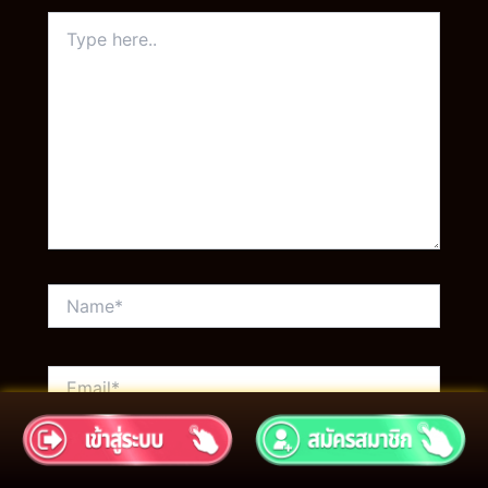
Type
here..
Name*
Email*
Website