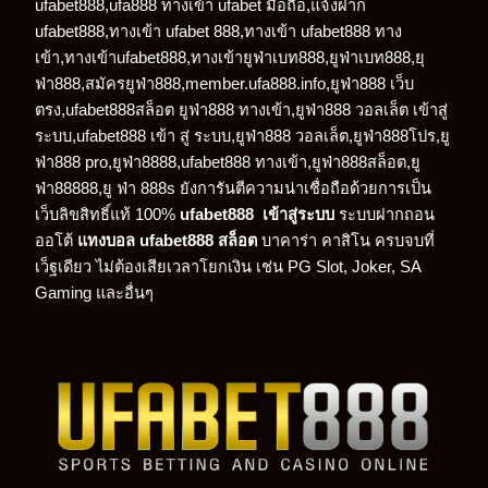
ufabet888,ufa888 ทางเข้า ufabet มือถือ,แจ้งฝาก
ufabet888,ทางเข้า ufabet 888,ทางเข้า ufabet888 ทาง
เข้า,ทางเข้าufabet888,ทางเข้ายูฟ่าเบท888,ยูฟ่าเบท888,ยุ
ฟ่า888,สมัครยูฟ่า888,member.ufa888.info,ยูฟ่า888 เว็บ
ตรง,ufabet888สล็อต ยูฟ่า888 ทางเข้า,ยูฟ่า888 วอลเล็ต เข้าสู่
ระบบ,ufabet888 เข้า สู่ ระบบ,ยูฟ่า888 วอลเล็ต,ยูฟ่า888โปร,ยู
ฟ่า888 pro,ยูฟ่า8888,ufabet888 ทางเข้า,ยูฟ่า888สล็อต,ยู
ฟ่า88888,ยู ฟ่า 888s ยังการันตีความน่าเชื่อถือด้วยการเป็น
เว็บลิขสิทธิ์แท้ 100%
ufabet888 เข้าสู่ระบบ
ระบบฝากถอน
ออโต้
แทงบอล
ufabet888 สล็อต
บาคาร่า คาสิโน ครบจบที่
เว็ฐเดียว ไม่ต้องเสียเวลาโยกเงิน เช่น PG Slot, Joker, SA
Gaming และอื่นๆ