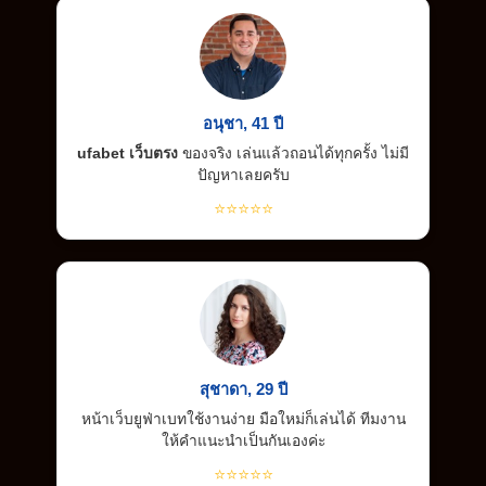
อนุชา, 41 ปี
ufabet เว็บตรง
ของจริง เล่นแล้วถอนได้ทุกครั้ง ไม่มี
ปัญหาเลยครับ
⭐⭐⭐⭐⭐
สุชาดา, 29 ปี
หน้าเว็บยูฟ่าเบทใช้งานง่าย มือใหม่ก็เล่นได้ ทีมงาน
ให้คำแนะนำเป็นกันเองค่ะ
⭐⭐⭐⭐⭐