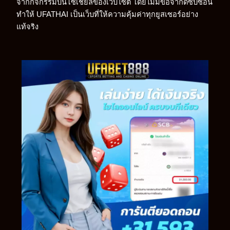
จากกิจกรรมบนโซเชียลของเว็บไซต์ โดยไม่มีข้อจำกัดซับซ้อน
ทำให้ UFATHAI เป็นเว็บที่ให้ความคุ้มค่าทุกยูสเซอร์อย่าง
แท้จริง