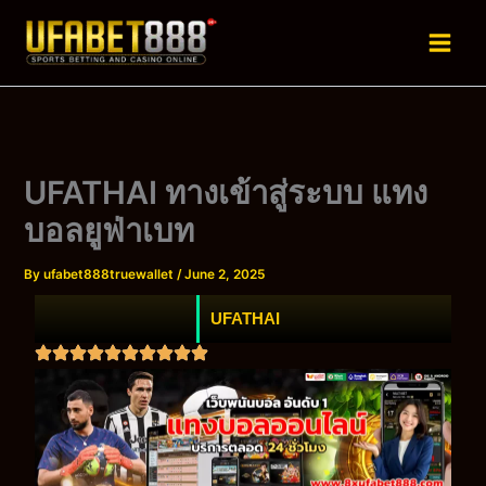
Skip
to
content
UFATHAI ทางเข้าสู่ระบบ แทง
บอลยูฟ่าเบท
By
ufabet888truewallet
/
June 2, 2025
UFATHAI