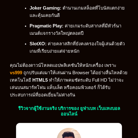
Joker Gaming:
ตำนานเกมสล็อตที่โบนัสแตกง่าย
และคุ้นเคยกันดี
Pragmatic Play:
ค่ายเกมระดับสากลที่มีทัวร์นา
เมนต์แจกรางวัลใหญ่ตลอดปี
SlotXO:
ค่ายคลาสสิกที่ยังคงครองใจผู้เล่นด้วยตัว
เกมที่เรียบง่ายแต่จ่ายหนัก
คุณไม่ต้องดาวน์โหลดแอปพลิเคชันให้หนักเครื่อง เพราะ
vs999
ถูกปรับแต่งมาให้เล่นผ่าน Browser ได้อย่างลื่นไหลด้วย
เทคโนโลยี
HTML5
ทำให้ภาพคมชัดระดับ Full HD ไม่ว่าจะ
เล่นบนสมาร์ทโฟน แท็บเล็ต หรือคอมพิวเตอร์ ก็ได้รับ
ประสบการณ์ที่ยอดเยี่ยมไม่ต่างกัน
รีวิวจากผู้ใช้งานจริง บริการของ ยูฟ่าเบท เว็บแทงบอล
ออนไลน์