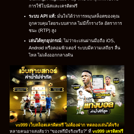
การใช้โบนัสและเครดิตฟรี
ระบบ API แท้:
มั่นใจได้ว่าการหมุนสล็อตของคุณ
ถูกควบคุมโดยระบบสากล ไม่มีกั๊กรางวัล อัตราการ
ชนะ (RTP) สูง
เล่นได้ทุกอุปกรณ์:
ไม่ว่าจะเล่นผ่านมือถือ iOS,
Android หรือคอมพิวเตอร์ ระบบมีความเสถียร ลื่น
ไหล ไม่เด้งออกกลางคัน
vs999 เว็บสล็อตเครดิตฟรี ไม่ต้องฝาก ทดลองเล่นได้จริง
หลายคนอาจสงสัยว่า “ของฟรีมีจริงหรือ?” ที่
vs999 เครดิตฟรี