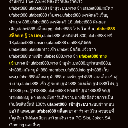
งานผ่าน True Wallet ที่สะดวกและรวดเร็ว
ufabet888,ufabet888 เข้าสู่ระบบ,ทางเข้า ufabet888,สมัคร
ufabet888,ufabet888 เว็บตรง,ufabet888 เครดิตฟรี,เว็บยู
ฟ่าเบท 888,ufabet888 เครดิตฟรี 18,ufabet888 คืนยอด
เสีย,ufabet888 สล็อต pg,ufabet888 โปร โม ชั่ น,
ufabet888
สล็อต ท รู้ วอ เลท
,ufabet888 เครดิตฟรี 300,ufabet888 ฟรี
18,ufabet888 casino,ufabet888 ufa888,ติดต่อ
ufabet888,ufa888 ทางเข้า ufabet มือถือ,แจ้งฝาก
ufabet888,ทางเข้า ufabet 888,ทางเข้า
ufabet888 ทาง
เข้า
,ทางเข้าufabet888,ทางเข้ายูฟ่าเบท888,ยูฟ่าเบท888,ยุ
ฟ่า888,สมัครยูฟ่า888,member.ufa888.info,ยูฟ่า888 เว็บ
ตรง,ufabet888สล็อต ยูฟ่า888 ทางเข้า,ยูฟ่า888 วอลเล็ต เข้าสู่
ระบบ,ufabet888 เข้า สู่ ระบบ,ยูฟ่า888 วอลเล็ต,ยูฟ่า888โปร,ยู
ฟ่า888 pro,ยูฟ่า8888,ufabet888 ทางเข้า,ยูฟ่า888สล็อต,ยู
ฟ่า88888,ยู ฟ่า 888s ยังการันตีความน่าเชื่อถือด้วยการเป็น
เว็บลิขสิทธิ์แท้ 100%
ufabet888 เข้าสู่ระบบ
ระบบฝากถอน
ออโต้
แทงบอล
ufabet888 สล็อต
บาคาร่า คาสิโน ครบจบที่
เว็ฐเดียว ไม่ต้องเสียเวลาโยกเงิน เช่น PG Slot, Joker, SA
Gaming และอื่นๆ