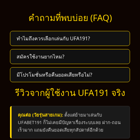
คำถามที่พบบ่อย (FAQ)
ทำไมถึงควรเลือกเล่นกับ UFA191?
เพราะเป็นเว็บใหญ่ มั่นคง จ่ายจริง ระบบ AUTO ใช้งาน
สมัครใช้งานยากไหม?
ง่าย และคืนยอดเสียทุกสัปดาห์
ไม่ยากเลย! เข้าทางเข้า UFABET191 แล้วทำตามขั้น
มีโปรโมชั่นหรือคืนยอดเสียหรือไม่?
ตอน สมัครได้ทันที
มีครบ! ทั้งโปรโมชั่นสมาชิกใหม่ ระบบคืนยอดเสียราย
รีวิวจากผู้ใช้งาน UFA191 จริง
วัน รายสัปดาห์
คุณต่อ (วัยรุ่นสายเกม):
ตั้งแต่ย้ายมาเล่นกับ
UFABET191 ก็ไม่เคยมีปัญหาเรื่องระบบเลย ฝาก-ถอน
เร็วมาก แถมยังคืนยอดเสียทุกสัปดาห์อีกด้วย