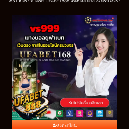
ทางเข้า UFABET888 แทงบอล คาสิโน ครบวงจร รวมลิงก์ทางเข้า ufabet8
ลงทะเบียน