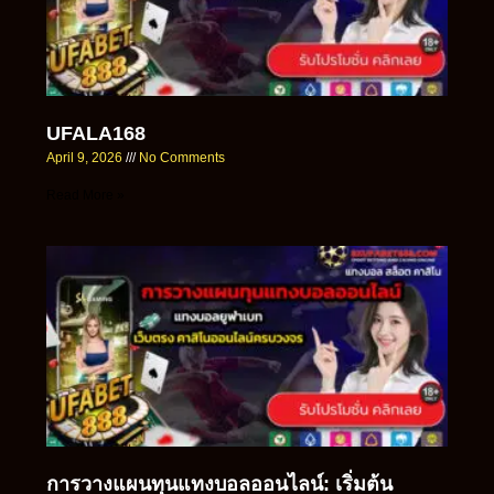
UFALA168
April 9, 2026
No Comments
Read More »
การวางแผนทุนแทงบอลออนไลน์: เริ่มต้น