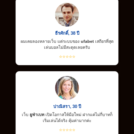
ธีรศักดิ์, 38 ปี
ผมเคยลองหลายเว็บ แต่ระบบของ
ufabet
เสถียรที่สุด
เล่นบอลไม่มีสะดุดเลยครับ
⭐⭐⭐⭐⭐
ปาณิสรา, 30 ปี
เว็บ
ยูฟ่าเบท
เปิดโอกาสให้มือใหม่ ฝากแค่ไม่กี่บาทก็
เริ่มเล่นได้จริง คุ้มค่ามากค่ะ
⭐⭐⭐⭐⭐