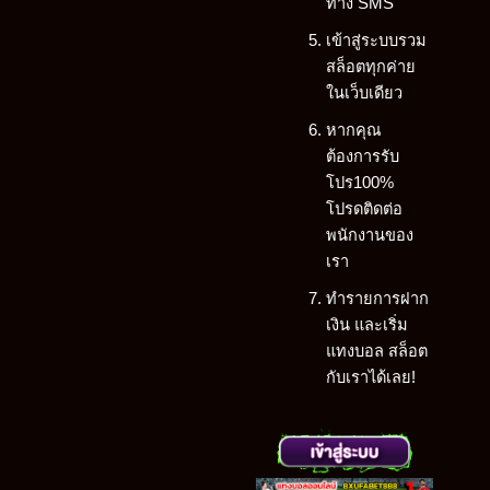
ทาง SMS
เข้าสู่ระบบรวม
สล็อตทุกค่าย
ในเว็บเดียว
หากคุณ
ต้องการรับ
โปร100%
โปรดติดต่อ
พนักงานของ
เรา
ทำรายการฝาก
เงิน และเริ่ม
แทงบอล สล็อต
กับเราได้เลย!