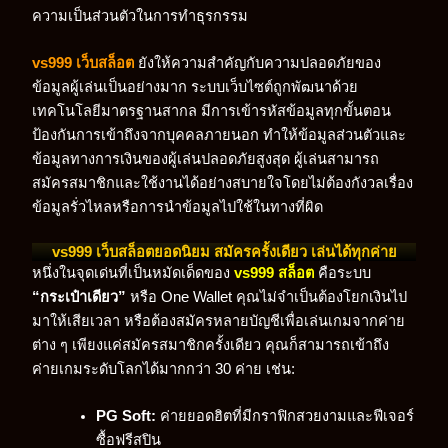
ความเป็นส่วนตัวในการทำธุรกรรม
vs999 เว็บสล็อต
ยังให้ความสำคัญกับความปลอดภัยของ
ข้อมูลผู้เล่นเป็นอย่างมาก ระบบเว็บไซต์ถูกพัฒนาด้วย
เทคโนโลยีมาตรฐานสากล มีการเข้ารหัสข้อมูลทุกขั้นตอน
ป้องกันการเข้าถึงจากบุคคลภายนอก ทำให้ข้อมูลส่วนตัวและ
ข้อมูลทางการเงินของผู้เล่นปลอดภัยสูงสุด ผู้เล่นสามารถ
สมัครสมาชิกและใช้งานได้อย่างสบายใจโดยไม่ต้องกังวลเรื่อง
ข้อมูลรั่วไหลหรือการนำข้อมูลไปใช้ในทางที่ผิด
vs999 เว็บสล็อตยอดนิยม สมัครครั้งเดียว เล่นได้ทุกค่าย
หนึ่งในจุดเด่นที่เป็นหมัดเด็ดของ
vs999 สล็อต
คือระบบ
“กระเป๋าเดียว”
หรือ One Wallet คุณไม่จำเป็นต้องโยกเงินไป
มาให้เสียเวลา หรือต้องสมัครหลายบัญชีเพื่อเล่นเกมจากค่าย
ต่าง ๆ เพียงแค่สมัครสมาชิกครั้งเดียว คุณก็สามารถเข้าถึง
ค่ายเกมระดับโลกได้มากกว่า 30 ค่าย เช่น:
PG Soft:
ค่ายยอดฮิตที่มีกราฟิกสวยงามและฟีเจอร์
ซื้อฟรีสปิน