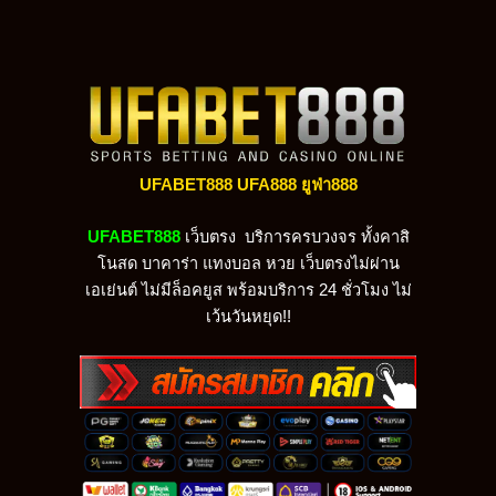
UFABET888
UFA888
ยูฟ่า888
UFABET888
เว็บตรง บริการครบวงจร ทั้งคาสิ
โนสด บาคาร่า แทงบอล หวย เว็บตรงไม่ผ่าน
เอเย่นต์ ไม่มีล็อคยูส พร้อมบริการ 24 ชั่วโมง ไม่
เว้นวันหยุด!!