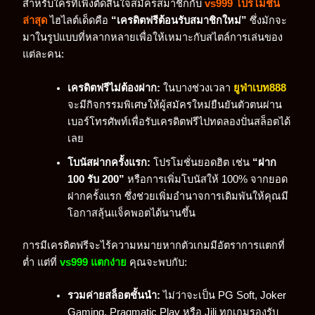
สำหรับใครที่เพิ่งตัดสินใจสมัครสมาชิกกับ
vs999 โปรโมชั่น
ล่าสุด
ไฮไลต์เด็ดคือ
“เครดิตฟรีต้อนรับสมาชิกใหม่”
ซึ่งมักจะ
มาในรูปแบบที่หลากหลายเพื่อให้เหมาะกับสไตล์การเล่นของ
แต่ละคน:
เครดิตฟรีไม่ต้องฝาก:
ในบางช่วงเวลา
ยูฟ่าเบท888
จะมีกิจกรรมพิเศษให้ผู้สมัครใหม่ยืนยันตัวตนผ่าน
เบอร์โทรศัพท์เพื่อรับเครดิตฟรีไปทดลองปั่นสล็อตได้
เลย
โบนัสฝากครั้งแรก:
โปรโมชั่นยอดฮิต เช่น
“ฝาก
100 รับ 200”
หรือการเพิ่มโบนัสให้ 100% จากยอด
ฝากครั้งแรก ซึ่งช่วยเพิ่มอำนาจการเดิมพันให้คุณมี
โอกาสลุ้นแจ็คพอตได้นานขึ้น
การมีเครดิตฟรีจะไร้ความหมายหากตัวเกมมีอัตราการแตกที่
ต่ำ แต่ที่
vs999 แตกง่าย
คุณจะพบกับ:
รวมค่ายสล็อตชั้นนำ:
ไม่ว่าจะเป็น PG Soft, Joker
Gaming, Pragmatic Play หรือ Jili ทุกเกมรองรับ