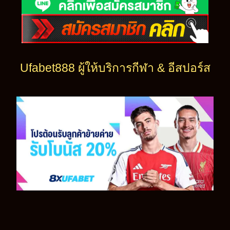
Ufabet888 ผู้ให้บริการกีฬา & อีสปอร์ส