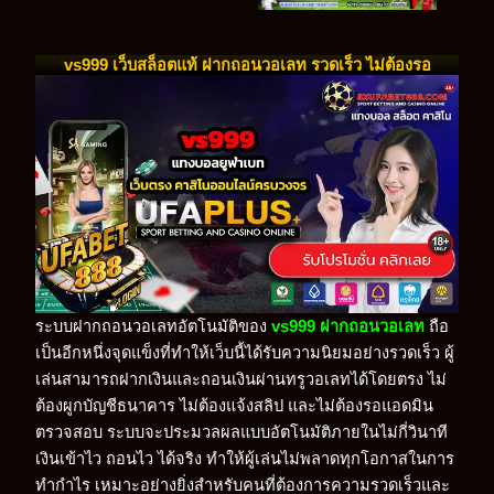
vs999 เว็บสล็อตแท้ ฝากถอนวอเลท รวดเร็ว ไม่ต้องรอ
ระบบฝากถอนวอเลทอัตโนมัติของ
vs999 ฝากถอนวอเลท
ถือ
เป็นอีกหนึ่งจุดแข็งที่ทำให้เว็บนี้ได้รับความนิยมอย่างรวดเร็ว ผู้
เล่นสามารถฝากเงินและถอนเงินผ่านทรูวอเลทได้โดยตรง ไม่
ต้องผูกบัญชีธนาคาร ไม่ต้องแจ้งสลิป และไม่ต้องรอแอดมิน
ตรวจสอบ ระบบจะประมวลผลแบบอัตโนมัติภายในไม่กี่วินาที
เงินเข้าไว ถอนไว ได้จริง ทำให้ผู้เล่นไม่พลาดทุกโอกาสในการ
ทำกำไร เหมาะอย่างยิ่งสำหรับคนที่ต้องการความรวดเร็วและ