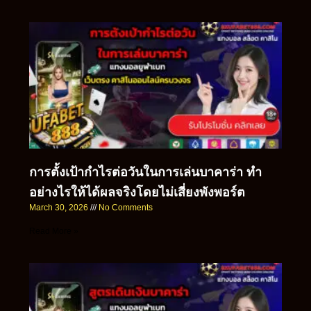
การตั้งเป้ากำไรต่อวันในการเล่นบาคาร่า ทำ
อย่างไรให้ได้ผลจริงโดยไม่เสี่ยงพังพอร์ต
March 30, 2026
No Comments
Read More »