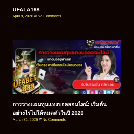
UFALA168
April 9, 2026
No Comments
Read More »
การวางแผนทุนแทงบอลออนไลน์: เริ่มต้น
อย่างไรไม่ให้หมดตัวในปี 2026
March 31, 2026
No Comments
Read More »