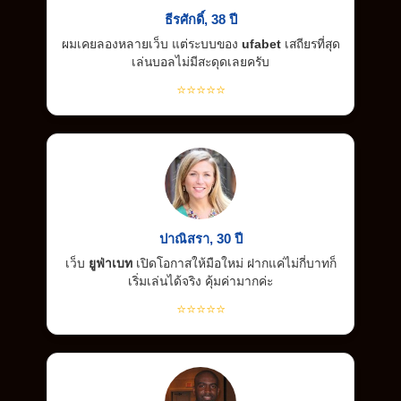
ธีรศักดิ์, 38 ปี
ผมเคยลองหลายเว็บ แต่ระบบของ
ufabet
เสถียรที่สุด
เล่นบอลไม่มีสะดุดเลยครับ
⭐⭐⭐⭐⭐
ปาณิสรา, 30 ปี
เว็บ
ยูฟ่าเบท
เปิดโอกาสให้มือใหม่ ฝากแค่ไม่กี่บาทก็
เริ่มเล่นได้จริง คุ้มค่ามากค่ะ
⭐⭐⭐⭐⭐