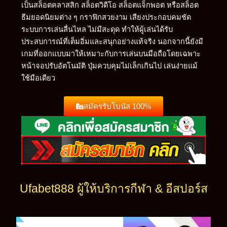
เป็นสล็อตคลาสสิก สล็อตวิดีโอ สล็อตแจ็กพอต หรือสล็อต
ธีมยอดนิยมต่าง ๆ กราฟิกสวยงาม เสียงประกอบคมชัด
ระบบการเล่นลื่นไหล ไม่มีสะดุด ทำให้ผู้เล่นได้รับ
ประสบการณ์ที่เต็มอิ่มและสนุกอย่างแท้จริง นอกจากนี้ยังมี
เกมที่ออกแบบมาให้เหมาะกับการเล่นบนมือถือโดยเฉพาะ
หน้าจอปรับอัตโนมัติ ปุ่มควบคุมไม่เล็กเกินไป เล่นง่ายแม้
ใช้มือเดียว
สมัครรับโบนัส 100%
Ufabet888 ผู้ให้บริการกีฬา & อีสปอร์ส