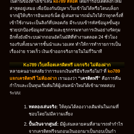
ในด้านของทางเข้าเล่น
ko789 สล็อต
ได้มีการอัปเดตลิงก์ใหม่
ล่าสุดอยู่เสมอ เพื่อป้องกันปัญหาเว็บเข้าไม่ได้หรือโดนบล็อก
จากผู้ให้บริการอินเทอร์เน็ต ผู้เล่นสามารถมั่นใจได้ว่าทุกครั้งที่
เข้าใช้งานจะเป็นลิงก์ที่ปลอดภัย มีระบบเข้ารหัสข้อมูลขั้นสูง
ช่วยปกป้องข้อมูลส่วนตัวและธุรกรรมทางการเงินอย่างรัดกุม
อีกทั้งยังมีระบบฝากถอนอัตโนมัติที่ทำงานตลอด 24 ชั่วโมง
รองรับทั้งธนาคารชั้นนำและวอเลท ทำให้การทำรายการเป็น
เรื่องง่าย รวดเร็ว เงินเข้าออกจริงภายในไม่กี่วินาที
Ko789 เว็บสล็อตเครดิตฟรี แจกจริง ไม่ต้องฝาก
หลายคนอาจสงสัยว่าการแจกเงินฟรีมีจริงหรือไม่? ที่
ko789
แจกเครดิตฟรี ไม่ต้องฝาก
เรามองว่า
“เครดิตฟรี”
คือการคืน
กำไรและเป็นทุนเริ่มต้นให้ผู้เล่นหน้าใหม่ได้เข้ามาทดสอบ
ระบบ:
ทดลองเล่นจริง:
ให้คุณได้ลองวางเดิมพันในเกมที่
ชอบโดยไม่มีความเสี่ยง
ปั้นเงินจากศูนย์:
มีผู้เล่นหลายคนที่สามารถทำกำไร
จากเครดิตฟรีจนถอนเงินออกมาเป็นกอบเป็นกำ