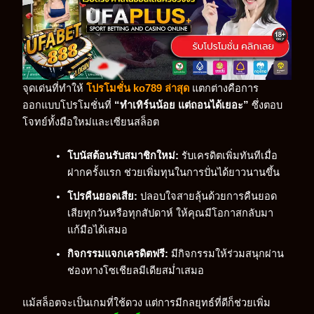
จุดเด่นที่ทำให้
โปรโมชั่น ko789 ล่าสุด
แตกต่างคือการ
ออกแบบโปรโมชั่นที่
“ทำเทิร์นน้อย แต่ถอนได้เยอะ”
ซึ่งตอบ
โจทย์ทั้งมือใหม่และเซียนสล็อต
โบนัสต้อนรับสมาชิกใหม่:
รับเครดิตเพิ่มทันทีเมื่อ
ฝากครั้งแรก ช่วยเพิ่มทุนในการปั่นได้ยาวนานขึ้น
โปรคืนยอดเสีย:
ปลอบใจสายลุ้นด้วยการคืนยอด
เสียทุกวันหรือทุกสัปดาห์ ให้คุณมีโอกาสกลับมา
แก้มือได้เสมอ
กิจกรรมแจกเครดิตฟรี:
มีกิจกรรมให้ร่วมสนุกผ่าน
ช่องทางโซเชียลมีเดียสม่ำเสมอ
แม้สล็อตจะเป็นเกมที่ใช้ดวง แต่การมีกลยุทธ์ที่ดีก็ช่วยเพิ่ม