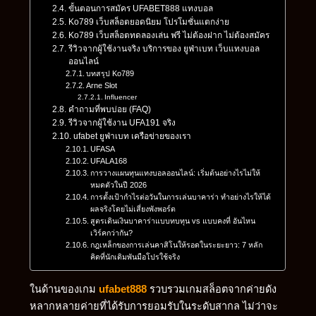
ขั้นตอนการสมัคร UFABET888 แทงบอล
Ko789 เว็บสล็อตยอดนิยม โปรโมชั่นแตกง่าย
Ko789 เว็บสล็อตทดลองเล่น ฟรี ไม่ต้องฝาก ไม่ต้องสมัคร
รีวิวจากผู้ใช้งานจริง บริการของ ยูฟ่าเบท เว็บแทงบอล
ออนไลน์
บทสรุป Ko789
Arne Slot
Influencer
คำถามที่พบบ่อย (FAQ)
รีวิวจากผู้ใช้งาน UFA191 จริง
ufabet ยูฟ่าเบท เครือข่ายของเรา
UFASA
UFALA168
การวางแผนทุนแทงบอลออนไลน์: เริ่มต้นอย่างไรไม่ให้
หมดตัวในปี 2026
การตั้งเป้ากำไรต่อวันในการเล่นบาคาร่า ทำอย่างไรให้ได้
ผลจริงโดยไม่เสี่ยงพังพอร์ต
สูตรเดินเงินบาคาร่าแบบทบทุน vs แบบคงที่ อันไหน
เวิร์คกว่ากัน?
กฎเหล็กของการเล่นคาสิโนให้รอดในระยะยาว: 7 หลัก
คิดที่นักเดิมพันมือโปรใช้จริง
ในด้านของเกม
ufabet888
รวบรวมเกมสล็อตจากค่ายดัง
หลากหลายค่ายที่ได้รับการยอมรับในระดับสากล ไม่ว่าจะ