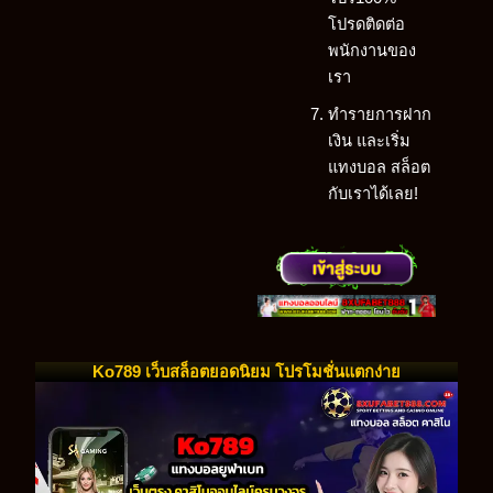
โปรดติดต่อ
พนักงานของ
เรา
ทำรายการฝาก
เงิน และเริ่ม
แทงบอล สล็อต
กับเราได้เลย!
Ko789 เว็บสล็อตยอดนิยม โปรโมชั่นแตกง่าย